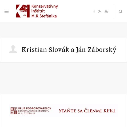
F
R
Y
a
S
o
c
S
u
Kristian Slovák a Ján Záborský
e
T
b
u
o
b
o
e
k