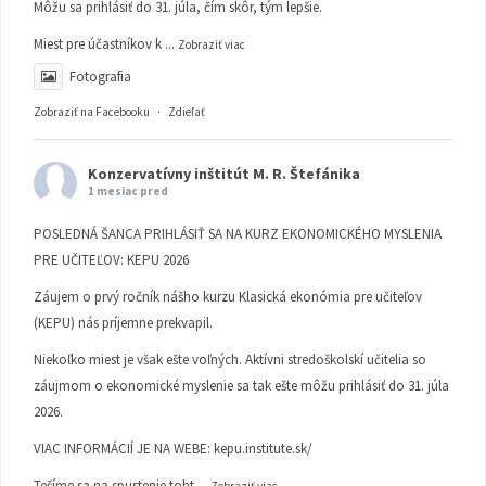
Môžu sa prihlásiť do 31. júla, čím skôr, tým lepšie.
Miest pre účastníkov k
...
Zobraziť viac
Fotografia
Zobraziť na Facebooku
·
Zdieľať
Konzervatívny inštitút M. R. Štefánika
1 mesiac pred
POSLEDNÁ ŠANCA PRIHLÁSIŤ SA NA KURZ EKONOMICKÉHO MYSLENIA
PRE UČITEĽOV: KEPU 2026
Záujem o prvý ročník nášho kurzu Klasická ekonómia pre učiteľov
(KEPU) nás príjemne prekvapil.
Niekoľko miest je však ešte voľných. Aktívni stredoškolskí učitelia so
záujmom o ekonomické myslenie sa tak ešte môžu prihlásiť do 31. júla
2026.
VIAC INFORMÁCIÍ JE NA WEBE:
kepu.institute.sk/
Tešíme sa na spustenie toht
...
Zobraziť viac