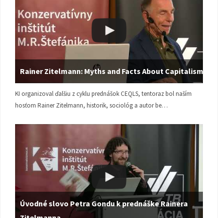
Rainer Zitelmann: Myths and Facts About Capitalism
KI organizoval ďalšiu z cyklu prednášok CEQLS, tentoraz bol naším
hosťom Rainer Zitelmann, historik, sociológ a autor be…
Úvodné slovo Petra Gondu k prednáške Rainera
Zitelmanna