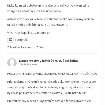
Niekoľko miest s ubytovaním je však ešte voľných. A viac miest je
voľných na účasť na kurze bez ubytovania.
Aktívni stredoškolskí učitelia so záujmom o ekonomické myslenie sa
tak ešte môžu prihlásiť na kurz DO 23. AUGUSTA.
VIAC INFO:
kepu.ins
...
Zobraziť viac
Fotografia
Zobraziť na Facebooku
·
Zdieľať
Konzervatívny inštitút M. R. Štefánika
2 týždňov pred
POSLEDNÉ MIESTA NA KURZ EKONOMICKÉHO MYSLENIA PRE UČITEĽOV
Pripravujeme prvý ročník kurzu základov ekonomického myslenia pre
stredoškolských učiteľov. Bude posledný augustový víkend v hoteli
Bystrička pri Martine:
kepu.institute.sk/https://kepu.institute.sk/
Pre záujemcov o neho s ubytovaním ostalo pár posledných miest.