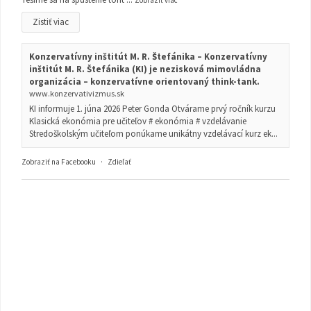
Zistiť viac
Konzervatívny inštitút M. R. Štefánika – Konzervatívny
inštitút M. R. Štefánika (KI) je nezisková mimovládna
organizácia – konzervatívne orientovaný think-tank.
www.konzervativizmus.sk
KI informuje 1. júna 2026 Peter Gonda Otvárame prvý ročník kurzu
Klasická ekonómia pre učiteľov # ekonómia # vzdelávanie
Stredoškolským učiteľom ponúkame unikátny vzdelávací kurz ek...
Zobraziť na Facebooku
·
Zdieľať