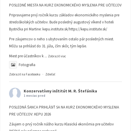
POSLEDNÉ MIESTA NA KURZ EKONOMICKÉHO MYSLENIA PRE UČITEĽOV
Pripravujeme prvý ročník kurzu základov ekonomického myslenia pre
stredoškolských učiteľov. Bude posledný augustový víkend v hoteli
Bystrička pri Martine:
kepu.institute.sk/https://kepu.institute.sk/
Pre záujemcov o neho s ubytovaním ostalo pár posledných miest.
Môžu sa prihlásiť do 31. júla, čím skôr, tým lepšie.
Miest pre účastníkov k
...
Zobraziť viac
Fotografia
Zobraziť na Facebooku
·
Zdieľať
Konzervatívny inštitút M. R. Štefánika
1 mesiac pred
POSLEDNÁ ŠANCA PRIHLÁSIŤ SA NA KURZ EKONOMICKÉHO MYSLENIA
PRE UČITEĽOV: KEPU 2026
Záujem o prvý ročník nášho kurzu Klasická ekonómia pre učiteľov