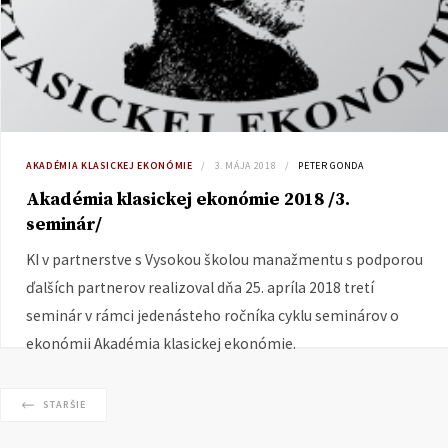
AKADÉMIA KLASICKEJ EKONÓMIE
3. MÁJA 2018
PETER GONDA
Akadémia klasickej ekonómie 2018 /3.
seminár/
KI v partnerstve s Vysokou školou manažmentu s podporou
ďalších partnerov realizoval dňa 25. apríla 2018 tretí
seminár v rámci jedenásteho ročníka cyklu seminárov o
ekonómii Akadémia klasickej ekonómie.
STARŠIE