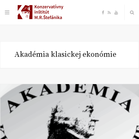
F
R
Y
a
S
o
c
S
u
Akadémia klasickej ekonómie
e
T
b
u
o
b
o
e
k