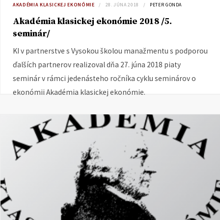
AKADÉMIA KLASICKEJ EKONÓMIE
28. JÚNA 2018
PETER GONDA
Akadémia klasickej ekonómie 2018 /5.
seminár/
KI v partnerstve s Vysokou školou manažmentu s podporou
ďalších partnerov realizoval dňa 27. júna 2018 piaty
seminár v rámci jedenásteho ročníka cyklu seminárov o
ekonómii Akadémia klasickej ekonómie.