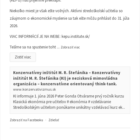
(KEPU) nás príjemne prekvapil.
Niekoľko miest je však ešte voľných. Aktívni stredoškolskí učitelia so
záujmom o ekonomické myslenie sa tak ešte môžu prihlásiť do 31. júla
2026.
VIAC INFORMÁCIÍ JE NA WEBE:
kepu.institute.sk/
Tešíme sa na spustenie toht
...
Zobraziť viac
Zistiť viac
Konzervatívny inštitút M. R. Štefánika – Konzervatívny
inštitút M. R. Štefánika (KI) je nezisková mimovládna
organizácia – konzervatívne orientovaný think-tank.
www.konzervativizmus.sk
KI informuje 1. júna 2026 Peter Gonda Otvárame prvý ročník kurzu
Klasická ekonómia pre učiteľov # ekonómia # vzdelávanie
Stredoškolským učiteľom ponúkame unikátny vzdelávací kurz ek...
Zobraziť na Facebooku
·
Zdieľať