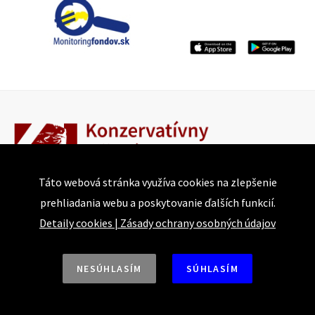
Táto webová stránka využíva cookies na zlepšenie
prehliadania webu a poskytovanie ďalších funkcií.
Bajkalská 25
Detaily cookies
|
Zásady ochrany osobných údajov
821 05 Bratislava
NESÚHLASÍM
SÚHLASÍM
Tel.: +421 918 493 917 | +421 915 874 744
E-mail: conservative@institute.sk
Web: https://www.konzervativizmus.sk