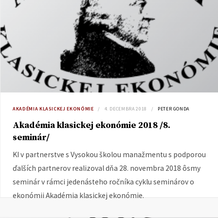
AKADÉMIA KLASICKEJ EKONÓMIE
4. DECEMBRA 2018
PETER GONDA
Akadémia klasickej ekonómie 2018 /8.
seminár/
KI v partnerstve s Vysokou školou manažmentu s podporou
ďalších partnerov realizoval dňa 28. novembra 2018 ôsmy
seminár v rámci jedenásteho ročníka cyklu seminárov o
ekonómii Akadémia klasickej ekonómie.