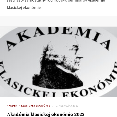
šestnásty samostatný ročník cyklu seminárov Akadémie
klasickej ekonómie.
AKADÉMIA KLASICKEJ EKONÓMIE
1. FEBRUÁRA 2022
Akadémia klasickej ekonómie 2022