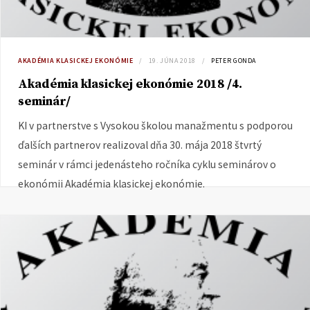
AKADÉMIA KLASICKEJ EKONÓMIE
19. JÚNA 2018
PETER GONDA
Akadémia klasickej ekonómie 2018 /4.
seminár/
KI v partnerstve s Vysokou školou manažmentu s podporou
ďalších partnerov realizoval dňa 30. mája 2018 štvrtý
seminár v rámci jedenásteho ročníka cyklu seminárov o
ekonómii Akadémia klasickej ekonómie.