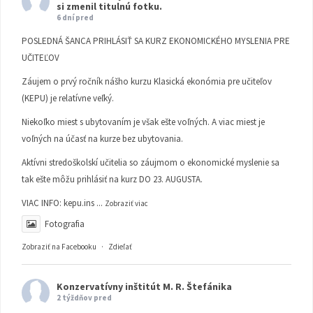
si zmenil titulnú fotku.
6 dní pred
POSLEDNÁ ŠANCA PRIHLÁSIŤ SA KURZ EKONOMICKÉHO MYSLENIA PRE
UČITEĽOV
Záujem o prvý ročník nášho kurzu Klasická ekonómia pre učiteľov
(KEPU) je relatívne veľký.
Niekoľko miest s ubytovaním je však ešte voľných. A viac miest je
voľných na účasť na kurze bez ubytovania.
Aktívni stredoškolskí učitelia so záujmom o ekonomické myslenie sa
tak ešte môžu prihlásiť na kurz DO 23. AUGUSTA.
VIAC INFO:
kepu.ins
...
Zobraziť viac
Fotografia
Zobraziť na Facebooku
·
Zdieľať
Konzervatívny inštitút M. R. Štefánika
2 týždňov pred