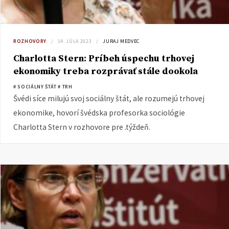
ROZHOVORY
14. JÚLA 2023
JURAJ MEDVEC
Charlotta Stern: Príbeh úspechu trhovej
ekonomiky treba rozprávať stále dookola
# SOCIÁLNY ŠTÁT
# TRH
Švédi síce milujú svoj sociálny štát, ale rozumejú trhovej
ekonomike, hovorí švédska profesorka sociológie
Charlotta Stern v rozhovore pre .týždeň.