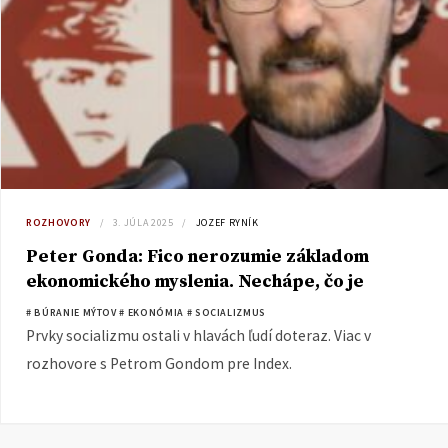
ROZHOVORY
3. JÚLA 2025
JOZEF RYNÍK
Peter Gonda: Fico nerozumie základom
ekonomického myslenia. Nechápe, čo je
zdrojom bohatstva
# BÚRANIE MÝTOV
# EKONÓMIA
# SOCIALIZMUS
Prvky socializmu ostali v hlavách ľudí doteraz. Viac v
rozhovore s Petrom Gondom pre Index.