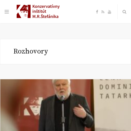
F
R
Y
a
S
o
c
S
u
Rozhovory
e
T
b
u
o
b
o
e
k