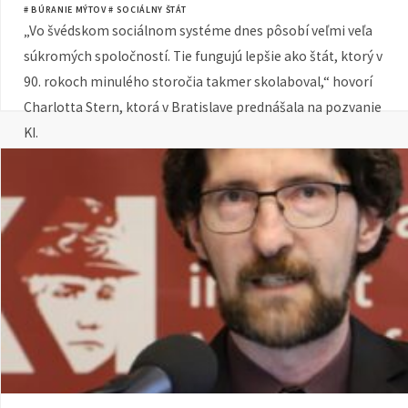
ho dovoliť
# BÚRANIE MÝTOV
# SOCIÁLNY ŠTÁT
„Vo švédskom sociálnom systéme dnes pôsobí veľmi veľa
súkromých spoločností. Tie fungujú lepšie ako štát, ktorý v
90. rokoch minulého storočia takmer skolaboval,“ hovorí
Charlotta Stern, ktorá v Bratislave prednášala na pozvanie
KI.