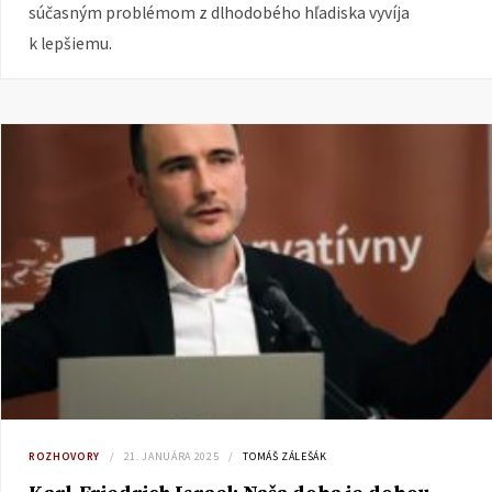
súčasným problémom z dlhodobého hľadiska vyvíja
k lepšiemu.
ROZHOVORY
21. JANUÁRA 2025
TOMÁŠ ZÁLEŠÁK