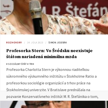
ROZHOVORY
14. JÚLA 2023
ŠIMON JESEŇÁK
Profesorka Stern: Vo Švédsku neexistuje
štátom nariadená minimálna mzda
# SOCIÁLNY ŠTÁT
# TRH
Profesorka Charlotta Stern je výkonnou riaditeľkou
súkromného výskumného inštitútu v Štokholme Ratio a
profesorkou sociológie organizácií a trhov práce na
Štokholmskej univerzite. V Bratislave prednášala na
pozvanie Konzervatívneho inštitút M. R. Štefánika o tom,
ako skutočne funguje švédsky trh práce.