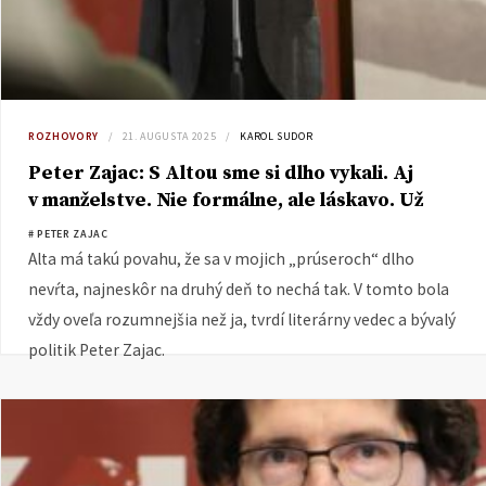
ROZHOVORY
21. AUGUSTA 2025
KAROL SUDOR
Peter Zajac: S Altou sme si dlho vykali. Aj
v manželstve. Nie formálne, ale láskavo. Už
desaťročia jej naozaj rád dávam kvety
# PETER ZAJAC
Alta má takú povahu, že sa v mojich „prúseroch“ dlho
nevŕta, najneskôr na druhý deň to nechá tak. V tomto bola
vždy oveľa rozumnejšia než ja, tvrdí literárny vedec a bývalý
politik Peter Zajac.