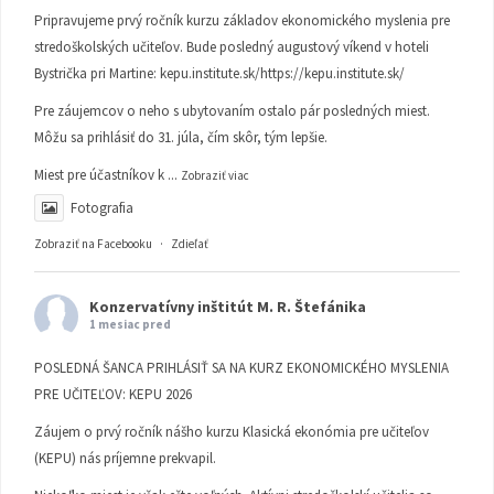
Pripravujeme prvý ročník kurzu základov ekonomického myslenia pre
stredoškolských učiteľov. Bude posledný augustový víkend v hoteli
Bystrička pri Martine:
kepu.institute.sk/https://kepu.institute.sk/
Pre záujemcov o neho s ubytovaním ostalo pár posledných miest.
Môžu sa prihlásiť do 31. júla, čím skôr, tým lepšie.
Miest pre účastníkov k
...
Zobraziť viac
Fotografia
Zobraziť na Facebooku
·
Zdieľať
Konzervatívny inštitút M. R. Štefánika
1 mesiac pred
POSLEDNÁ ŠANCA PRIHLÁSIŤ SA NA KURZ EKONOMICKÉHO MYSLENIA
PRE UČITEĽOV: KEPU 2026
Záujem o prvý ročník nášho kurzu Klasická ekonómia pre učiteľov
(KEPU) nás príjemne prekvapil.