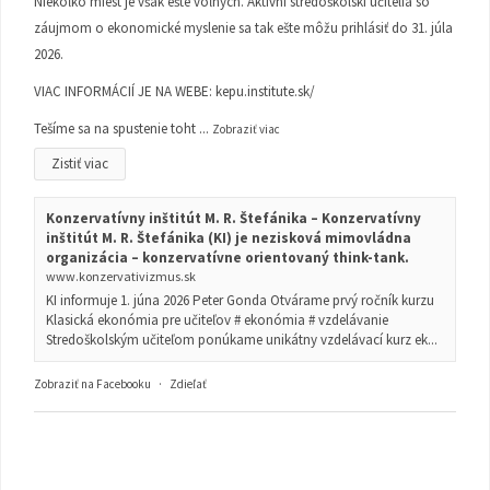
Niekoľko miest je však ešte voľných. Aktívni stredoškolskí učitelia so
záujmom o ekonomické myslenie sa tak ešte môžu prihlásiť do 31. júla
2026.
VIAC INFORMÁCIÍ JE NA WEBE:
kepu.institute.sk/
Tešíme sa na spustenie toht
...
Zobraziť viac
Zistiť viac
Konzervatívny inštitút M. R. Štefánika – Konzervatívny
inštitút M. R. Štefánika (KI) je nezisková mimovládna
organizácia – konzervatívne orientovaný think-tank.
www.konzervativizmus.sk
KI informuje 1. júna 2026 Peter Gonda Otvárame prvý ročník kurzu
Klasická ekonómia pre učiteľov # ekonómia # vzdelávanie
Stredoškolským učiteľom ponúkame unikátny vzdelávací kurz ek...
Zobraziť na Facebooku
·
Zdieľať