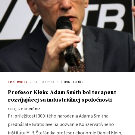
ROZHOVORY
14. JÚLA 2023
ŠIMON JESEŇÁK
Profesor Klein: Adam Smith bol terapeut
rozvíjajúcej sa industriálnej spoločnosti
# CEQLS
# EKONÓMIA
Pri príležitosti 300-tého narodenia Adama Smitha
prednášal v Bratislave na pozvanie Konzervatívneho
inštitútu M. R. Štefánika profesor ekonómie Daniel Klein,