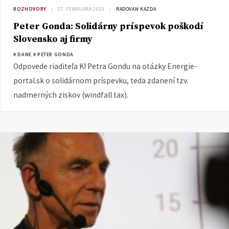
ROZHOVORY
27. FEBRUÁRA 2023
RADOVAN KAZDA
Peter Gonda: Solidárny príspevok poškodí
Slovensko aj firmy
# DANE
# PETER GONDA
Odpovede riaditeľa KI Petra Gondu na otázky Energie-
portal.sk o solidárnom príspevku, teda zdanení tzv.
nadmerných ziskov (windfall tax).