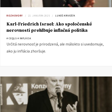
ROZHOVORY
21. JANUÁRA 2025
LUKÁŠ KRIVOŠÍK
Karl-Friedrich Israel: Ako spoločenské
nerovnosti prehlbuje inflačná politika
centrálnych bánk
# CEQLS
# INFLÁCIA
Určitá nerovnosť je prirodzená, ale málokto si uvedomuje,
ako ju inflácia zhoršuje.