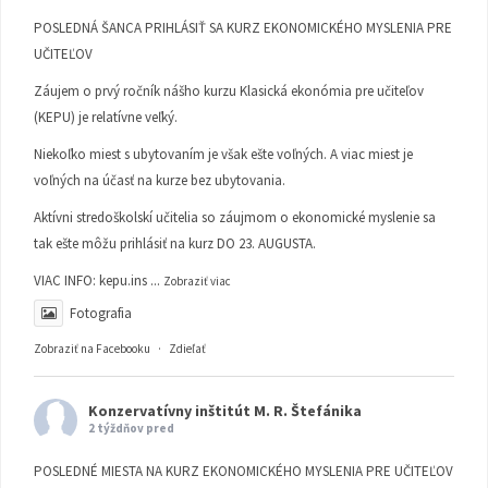
POSLEDNÁ ŠANCA PRIHLÁSIŤ SA KURZ EKONOMICKÉHO MYSLENIA PRE
UČITEĽOV
Záujem o prvý ročník nášho kurzu Klasická ekonómia pre učiteľov
(KEPU) je relatívne veľký.
Niekoľko miest s ubytovaním je však ešte voľných. A viac miest je
voľných na účasť na kurze bez ubytovania.
Aktívni stredoškolskí učitelia so záujmom o ekonomické myslenie sa
tak ešte môžu prihlásiť na kurz DO 23. AUGUSTA.
VIAC INFO:
kepu.ins
...
Zobraziť viac
Fotografia
Zobraziť na Facebooku
·
Zdieľať
Konzervatívny inštitút M. R. Štefánika
2 týždňov pred
POSLEDNÉ MIESTA NA KURZ EKONOMICKÉHO MYSLENIA PRE UČITEĽOV