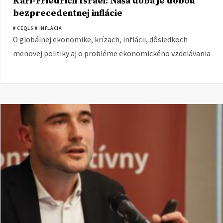
Karl-Friedrich Israel: Naša doba je dobou
bezprecedentnej inflácie
# CEQLS
# INFLÁCIA
O globálnej ekonomike, krízach, inflácii, dôsledkoch
menovej politiky aj o probléme ekonomického vzdelávania