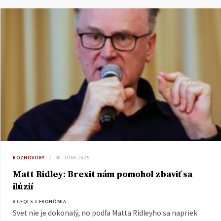
ROZHOVORY
30. JÚNA 2025
Matt Ridley: Brexit nám pomohol zbaviť sa
ilúzií
# CEQLS
# EKONÓMIA
Svet nie je dokonalý, no podľa Matta Ridleyho sa napriek