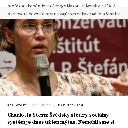
profesor ekonómie na George Mason University v USA. V
rozhovore hovorí o pretrvávajúcom odkaze Adama Smitha
pred súčasnosť.
ROZHOVORY
23. JÚNA 2023
MARTIN ODKLADAL
Charlotta Stern: Švédsky štedrý sociálny
systém je dnes už len mýtus. Nemohli sme si