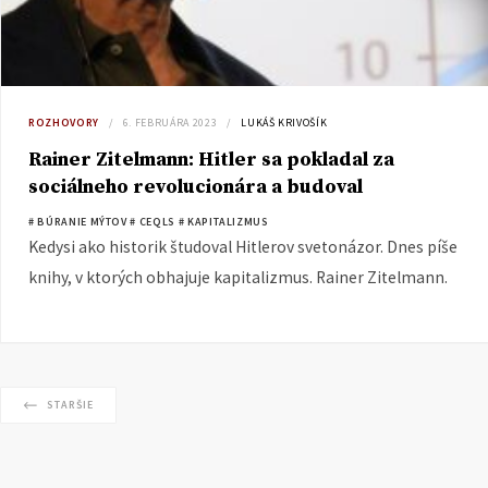
ROZHOVORY
6. FEBRUÁRA 2023
LUKÁŠ KRIVOŠÍK
Rainer Zitelmann: Hitler sa pokladal za
sociálneho revolucionára a budoval
príkazovú ekonomiku
# BÚRANIE MÝTOV
# CEQLS
# KAPITALIZMUS
Kedysi ako historik študoval Hitlerov svetonázor. Dnes píše
knihy, v ktorých obhajuje kapitalizmus. Rainer Zitelmann.
STARŠIE