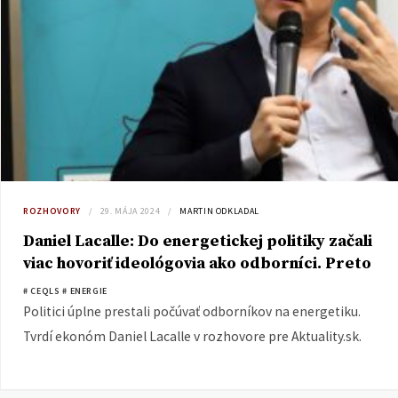
ROZHOVORY
29. MÁJA 2024
MARTIN ODKLADAL
Daniel Lacalle: Do energetickej politiky začali
viac hovoriť ideológovia ako odborníci. Preto
sa EÚ ocitla v kríze
# CEQLS
# ENERGIE
Politici úplne prestali počúvať odborníkov na energetiku.
Tvrdí ekonóm Daniel Lacalle v rozhovore pre Aktuality.sk.