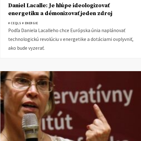
Daniel Lacalle: Je hlúpe ideologizovať
energetiku a démonizovať jeden zdroj
energie
# CEQLS
# ENERGIE
Podľa Daniela Lacalleho chce Európska únia naplánovať
technologickú revolúciu v energetike a dotáciami ovplyvniť,
ako bude vyzerať.