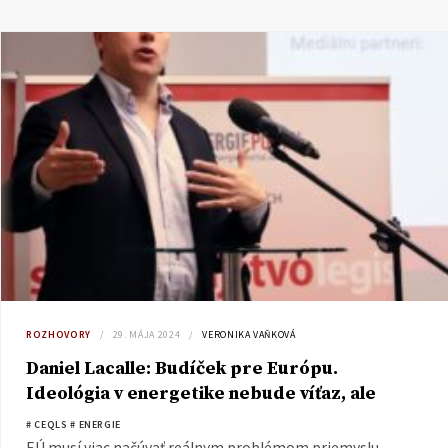
ROZHOVORY
29. MÁJA 2024
VERONIKA VAŇKOVÁ
Daniel Lacalle: Budíček pre Európu.
Ideológia v energetike nebude víťaz, ale
porazený
# CEQLS
# ENERGIE
EÚ musí viac načúvať reálnym problémom priemyslu