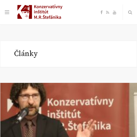
F
R
Y
a
S
o
c
S
u
Články
e
T
b
u
o
b
o
e
k