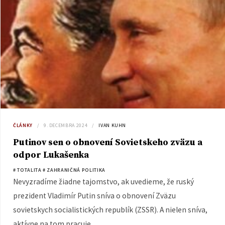
ČLÁNKY
9. DECEMBRA 2024
IVAN KUHN
Putinov sen o obnovení Sovietskeho zväzu a
odpor Lukašenka
# TOTALITA
# ZAHRANIČNÁ POLITIKA
Nevyzradíme žiadne tajomstvo, ak uvedieme, že ruský
prezident Vladimír Putin sníva o obnovení Zväzu
sovietskych socialistických republík (ZSSR). A nielen sníva,
aktívne na tom pracuje.