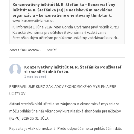
Konzervatívny inštitút M. R. Štefánika – Konzervatívny
inštitút M. R. Štefánika (KI) je nezisková mimovládna
organizácia – konzervatívne orientovaný think-tank.
www.konzervativizmus.sk
KI informuje 1. júna 2026 Peter Gonda Otvárame prvý ročník kurzu
Klasická ekonómia pre učiteľov # ekonómia # vzdelávanie
Stredoškolským učiteľom ponúkame unikátny vzdelávací kurz ek...
Zobraziť na Facebooku
·
Zdieľať
Konzervatívny inštitút M. R. Štefánika
Používateľ
si zmenil titulnú fotku.
1 mesiac pred
PRIPRAVILI SME KURZ ZÁKLADOV EKONOMICKÉHO MYSLENIA PRE
UČITEĽOV
Aktívni stredoškolskí učitelia so záujmom o ekonomické myslenie sa
môžu prihlásiť na náš víkendový kurz Klasická ekonómia pre učiteľov
(KEPU) 2026 do 31. JÚLA.
Kapacita je však obmedzená. Preto odporúčame sa prihlásiť čím skôr.