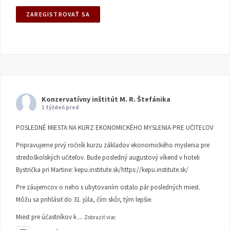
Konzervatívny inštitút M. R. Štefánika
1 týždeň pred
POSLEDNÉ MIESTA NA KURZ EKONOMICKÉHO MYSLENIA PRE UČITEĽOV
Pripravujeme prvý ročník kurzu základov ekonomického myslenia pre
stredoškolských učiteľov. Bude posledný augustový víkend v hoteli
Bystrička pri Martine:
kepu.institute.sk/https://kepu.institute.sk/
Pre záujemcov o neho s ubytovaním ostalo pár posledných miest.
Môžu sa prihlásiť do 31. júla, čím skôr, tým lepšie.
Miest pre účastníkov k
...
Zobraziť viac