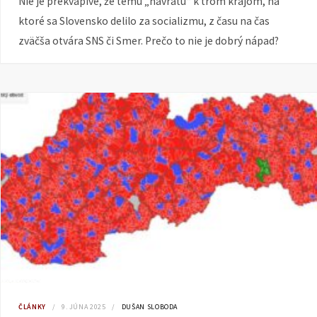
Nie je prekvapivé, že tému „návratu“ k trom krajom, na
ktoré sa Slovensko delilo za socializmu, z času na čas
zväčša otvára SNS či Smer. Prečo to nie je dobrý nápad?
ČLÁNKY
9. JÚNA 2025
DUŠAN SLOBODA