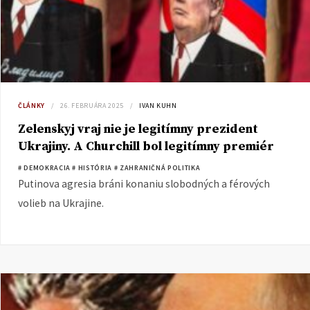
ČLÁNKY
26. FEBRUÁRA 2025
IVAN KUHN
Zelenskyj vraj nie je legitímny prezident
Ukrajiny. A Churchill bol legitímny premiér
Británie?
# DEMOKRACIA
# HISTÓRIA
# ZAHRANIČNÁ POLITIKA
Putinova agresia bráni konaniu slobodných a férových
volieb na Ukrajine.