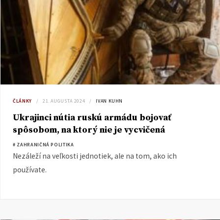
ČLÁNKY
21. AUGUSTA 2024
IVAN KUHN
Ukrajinci nútia ruskú armádu bojovať
spôsobom, na ktorý nie je vycvičená
# ZAHRANIČNÁ POLITIKA
Nezáleží na veľkosti jednotiek, ale na tom, ako ich
používate.