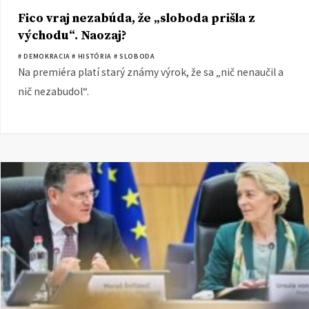
Fico vraj nezabúda, že „sloboda prišla z
východu“. Naozaj?
# DEMOKRACIA
# HISTÓRIA
# SLOBODA
Na premiéra platí starý známy výrok, že sa „nič nenaučil a
nič nezabudol“.