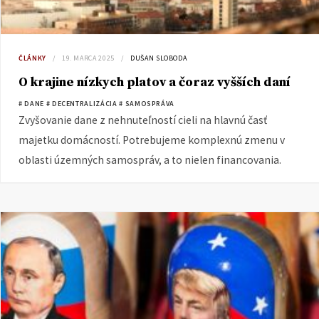
ČLÁNKY
19. MARCA 2025
DUŠAN SLOBODA
O krajine nízkych platov a čoraz vyšších daní
# DANE
# DECENTRALIZÁCIA
# SAMOSPRÁVA
Zvyšovanie dane z nehnuteľností cieli na hlavnú časť
majetku domácností. Potrebujeme komplexnú zmenu v
oblasti územných samospráv, a to nielen financovania.