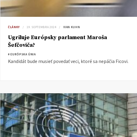
ČLÁNKY
19. SEPTEMBRA 2024
IVAN KUHN
Ugriluje Európsky parlament Maroša
Šefčoviča?
# EURÓPSKA ÚNIA
Kandidát bude musieť povedať veci, ktoré sa nepáčia Ficovi.