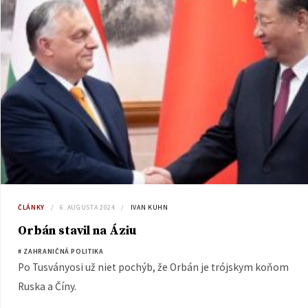
ČLÁNKY
6. AUGUSTA 2024
IVAN KUHN
Orbán stavil na Áziu
# ZAHRANIČNÁ POLITIKA
Po Tusványosi už niet pochýb, že Orbán je trójskym koňom
Ruska a Číny.