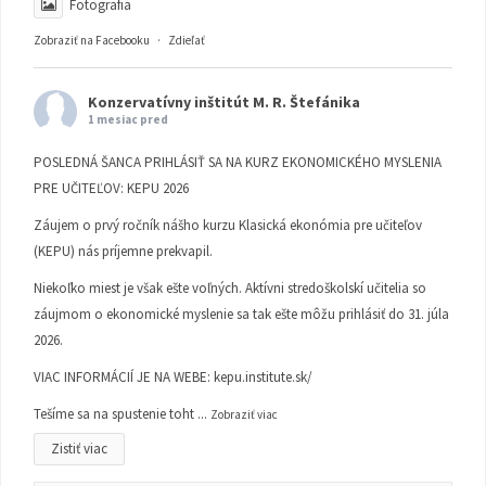
Fotografia
Zobraziť na Facebooku
·
Zdieľať
Konzervatívny inštitút M. R. Štefánika
1 mesiac pred
POSLEDNÁ ŠANCA PRIHLÁSIŤ SA NA KURZ EKONOMICKÉHO MYSLENIA
PRE UČITEĽOV: KEPU 2026
Záujem o prvý ročník nášho kurzu Klasická ekonómia pre učiteľov
(KEPU) nás príjemne prekvapil.
Niekoľko miest je však ešte voľných. Aktívni stredoškolskí učitelia so
záujmom o ekonomické myslenie sa tak ešte môžu prihlásiť do 31. júla
2026.
VIAC INFORMÁCIÍ JE NA WEBE:
kepu.institute.sk/
Tešíme sa na spustenie toht
...
Zobraziť viac
Zistiť viac