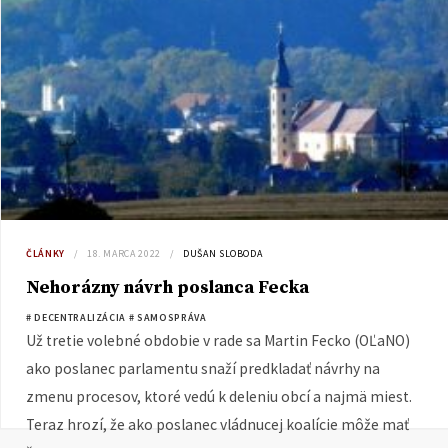
ČLÁNKY
18. MARCA 2022
DUŠAN SLOBODA
Nehorázny návrh poslanca Fecka
# DECENTRALIZÁCIA
# SAMOSPRÁVA
Už tretie volebné obdobie v rade sa Martin Fecko (OĽaNO)
ako poslanec parlamentu snaží predkladať návrhy na
zmenu procesov, ktoré vedú k deleniu obcí a najmä miest.
Teraz hrozí, že ako poslanec vládnucej koalície môže mať