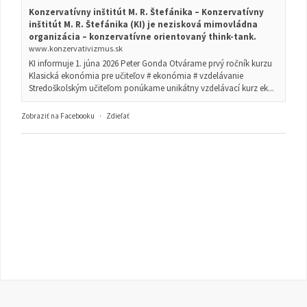
Konzervatívny inštitút M. R. Štefánika – Konzervatívny
inštitút M. R. Štefánika (KI) je nezisková mimovládna
organizácia – konzervatívne orientovaný think-tank.
www.konzervativizmus.sk
KI informuje 1. júna 2026 Peter Gonda Otvárame prvý ročník kurzu
Klasická ekonómia pre učiteľov # ekonómia # vzdelávanie
Stredoškolským učiteľom ponúkame unikátny vzdelávací kurz ek...
Zobraziť na Facebooku
·
Zdieľať