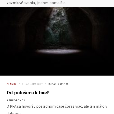
zazmluvňovania, je dnes pomalšie.
ČLÁNKY
9. JANUÁRA 2017
DUŠAN SLOBODA
Od pološera k tme?
# EUROFONDY
O PPA sa hovorí v poslednom čase čoraz viac, ale len málo v
dobrom.