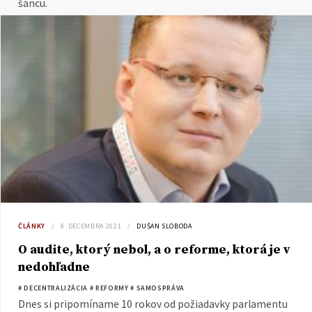
šancu.
ČLÁNKY
8. DECEMBRA 2021
DUŠAN SLOBODA
O audite, ktorý nebol, a o reforme, ktorá je v
nedohľadne
# DECENTRALIZÁCIA
# REFORMY
# SAMOSPRÁVA
Dnes si pripomíname 10 rokov od požiadavky parlamentu