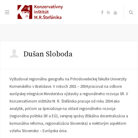
F
R
Y
a
S
o
c
S
u
Dušan Sloboda
e
T
b
u
Vyštudoval regionálnu geografiu na Prírodovedeckej fakulte Univerzity
Komenského v Bratislave. V rokoch 2001 – 2004 pracoval na odbore
o
b
európskej integrácie Ministerstva výstavby a regionálneho rozvoja SR. V
Konzervatívnom inštitúte M. R. Štefánika pracuje od roku 2004 ako
o
e
analytik, pričom sa špecializuje na oblasť regionálneho rozvoja
(regionálna politika SR a EÚ), verejnej správy (fiškálna decentralizácia a
k
komunálna reforma, regionalizácia Slovenska) a niektorým aspektom
vzťahu Slovensko – Európska únia.