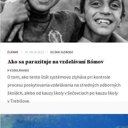
ČLÁNKY
16. MÁJA 2023
DUŠAN SLOBODA
Ako sa parazituje na vzdelávaní Rómov
# VZDELÁVANIE
O tom, ako tento štát systémovo zlyháva pri kontrole
procesu poskytovania vzdelávania na stredných odborných
školách, alebo od kauzy školy v Sečovciach po kauzu školy
v Trebišove.