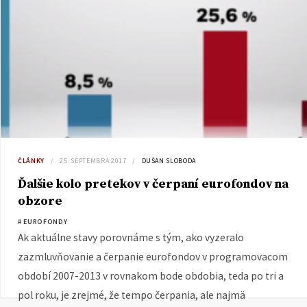
ČLÁNKY
25. SEPTEMBRA 2017
DUŠAN SLOBODA
Ďalšie kolo pretekov v čerpaní eurofondov na
obzore
# EUROFONDY
Ak aktuálne stavy porovnáme s tým, ako vyzeralo
zazmluvňovanie a čerpanie eurofondov v programovacom
období 2007-2013 v rovnakom bode obdobia, teda po tri a
pol roku, je zrejmé, že tempo čerpania, ale najmä