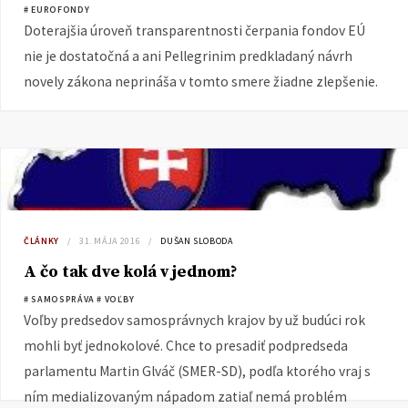
# EUROFONDY
Doterajšia úroveň transparentnosti čerpania fondov EÚ
nie je dostatočná a ani Pellegrinim predkladaný návrh
novely zákona neprináša v tomto smere žiadne zlepšenie.
ČLÁNKY
31. MÁJA 2016
DUŠAN SLOBODA
A čo tak dve kolá v jednom?
# SAMOSPRÁVA
# VOĽBY
Voľby predsedov samosprávnych krajov by už budúci rok
mohli byť jednokolové. Chce to presadiť podpredseda
parlamentu Martin Glváč (SMER-SD), podľa ktorého vraj s
ním medializovaným nápadom zatiaľ nemá problém