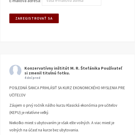
E-mailová adresa:
Konzervatívny inštitút M. R. Štefánika
Používateľ
si zmenil titulnú fotku.
4 dní pred
POSLEDNÁ ŠANCA PRIHLÁSIŤ SA KURZ EKONOMICKÉHO MYSLENIA PRE
UČITEĽOV
Záujem o prvý ročník nášho kurzu Klasická ekonómia pre učiteľov
(KEPU) je relatívne veľký.
Niekoľko miest s ubytovaním je však ešte voľných. A viac miest je
voľných na účasť na kurze bez ubytovania.