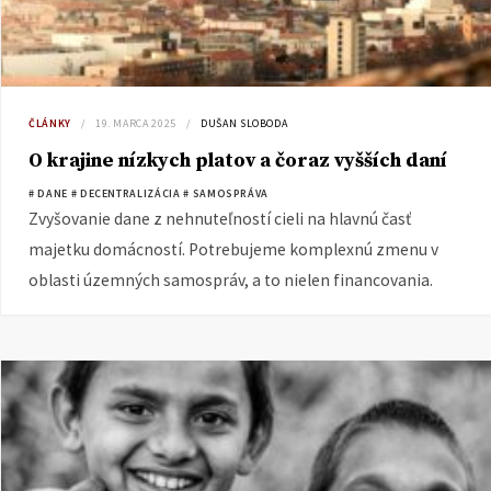
ČLÁNKY
19. MARCA 2025
DUŠAN SLOBODA
O krajine nízkych platov a čoraz vyšších daní
# DANE
# DECENTRALIZÁCIA
# SAMOSPRÁVA
Zvyšovanie dane z nehnuteľností cieli na hlavnú časť
majetku domácností. Potrebujeme komplexnú zmenu v
oblasti územných samospráv, a to nielen financovania.