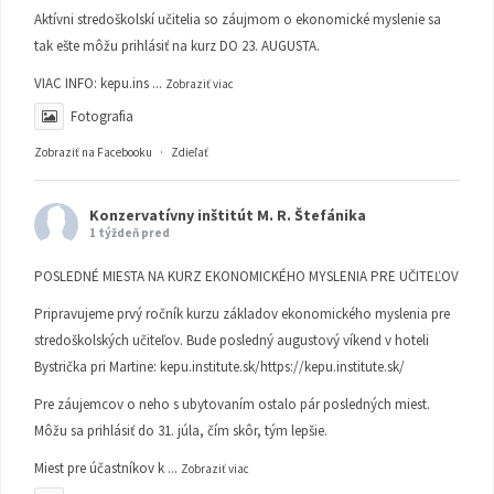
Aktívni stredoškolskí učitelia so záujmom o ekonomické myslenie sa
tak ešte môžu prihlásiť na kurz DO 23. AUGUSTA.
VIAC INFO:
kepu.ins
...
Zobraziť viac
Fotografia
Zobraziť na Facebooku
·
Zdieľať
Konzervatívny inštitút M. R. Štefánika
1 týždeň pred
POSLEDNÉ MIESTA NA KURZ EKONOMICKÉHO MYSLENIA PRE UČITEĽOV
Pripravujeme prvý ročník kurzu základov ekonomického myslenia pre
stredoškolských učiteľov. Bude posledný augustový víkend v hoteli
Bystrička pri Martine:
kepu.institute.sk/https://kepu.institute.sk/
Pre záujemcov o neho s ubytovaním ostalo pár posledných miest.
Môžu sa prihlásiť do 31. júla, čím skôr, tým lepšie.
Miest pre účastníkov k
...
Zobraziť viac