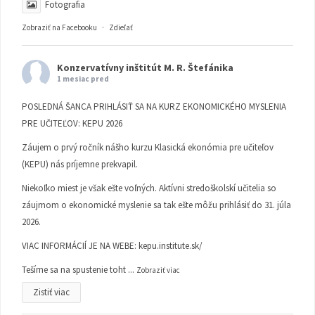
Fotografia
Zobraziť na Facebooku
·
Zdieľať
Konzervatívny inštitút M. R. Štefánika
1 mesiac pred
POSLEDNÁ ŠANCA PRIHLÁSIŤ SA NA KURZ EKONOMICKÉHO MYSLENIA
PRE UČITEĽOV: KEPU 2026
Záujem o prvý ročník nášho kurzu Klasická ekonómia pre učiteľov
(KEPU) nás príjemne prekvapil.
Niekoľko miest je však ešte voľných. Aktívni stredoškolskí učitelia so
záujmom o ekonomické myslenie sa tak ešte môžu prihlásiť do 31. júla
2026.
VIAC INFORMÁCIÍ JE NA WEBE:
kepu.institute.sk/
Tešíme sa na spustenie toht
...
Zobraziť viac
Zistiť viac