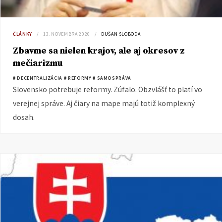
ČLÁNKY
13. NOVEMBRA 2020
DUŠAN SLOBODA
Zbavme sa nielen krajov, ale aj okresov z
mečiarizmu
# DECENTRALIZÁCIA
# REFORMY
# SAMOSPRÁVA
Slovensko potrebuje reformy. Zúfalo. Obzvlášť to platí vo
verejnej správe. Aj čiary na mape majú totiž komplexný
dosah.