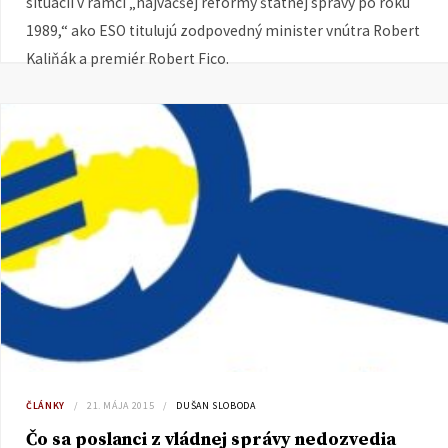
situácií v rámci „najväčšej reformy štátnej správy po roku
1989,“ ako ESO titulujú zodpovedný minister vnútra Robert
Kaliňák a premiér Robert Fico.
ČLÁNKY
21. MÁJA 2015
DUŠAN SLOBODA
Čo sa poslanci z vládnej správy nedozvedia