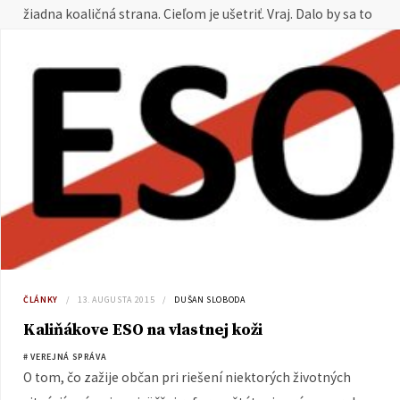
žiadna koaličná strana. Cieľom je ušetriť. Vraj. Dalo by sa to
aj lepšie.
ČLÁNKY
13. AUGUSTA 2015
DUŠAN SLOBODA
Kaliňákove ESO na vlastnej koži
# VEREJNÁ SPRÁVA
O tom, čo zažije občan pri riešení niektorých životných