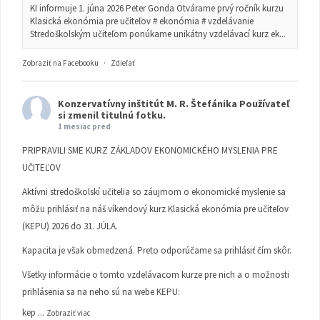
KI informuje 1. júna 2026 Peter Gonda Otvárame prvý ročník kurzu
Klasická ekonómia pre učiteľov # ekonómia # vzdelávanie
Stredoškolským učiteľom ponúkame unikátny vzdelávací kurz ek...
Zobraziť na Facebooku
·
Zdieľať
Konzervatívny inštitút M. R. Štefánika
Používateľ
si zmenil titulnú fotku.
1 mesiac pred
PRIPRAVILI SME KURZ ZÁKLADOV EKONOMICKÉHO MYSLENIA PRE
UČITEĽOV
Aktívni stredoškolskí učitelia so záujmom o ekonomické myslenie sa
môžu prihlásiť na náš víkendový kurz Klasická ekonómia pre učiteľov
(KEPU) 2026 do 31. JÚLA.
Kapacita je však obmedzená. Preto odporúčame sa prihlásiť čím skôr.
Všetky informácie o tomto vzdelávacom kurze pre nich a o možnosti
prihlásenia sa na neho sú na webe KEPU:
kep
...
Zobraziť viac