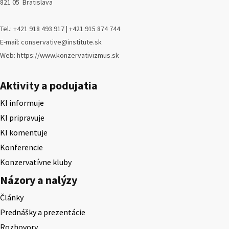
821 05 Bratislava
Tel.: +421 918 493 917 | +421 915 874 744
E-mail: conservative@institute.sk
Web: https://www.konzervativizmus.sk
Aktivity a podujatia
KI informuje
KI pripravuje
KI komentuje
Konferencie
Konzervatívne kluby
Názory a nalýzy
Články
Prednášky a prezentácie
Rozhovory