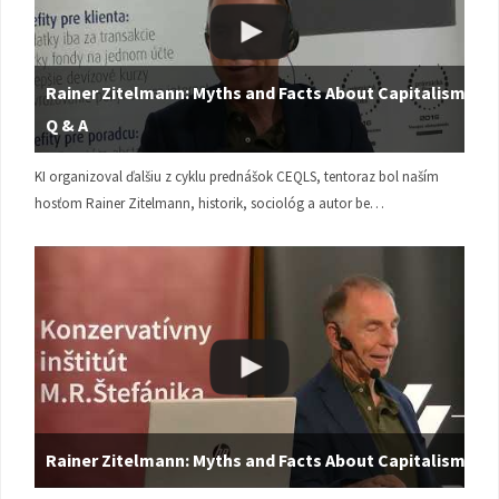
Rainer Zitelmann: Myths and Facts About Capitalism |
Q & A
KI organizoval ďalšiu z cyklu prednášok CEQLS, tentoraz bol naším
hosťom Rainer Zitelmann, historik, sociológ a autor be…
Rainer Zitelmann: Myths and Facts About Capitalism