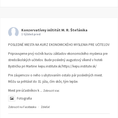
Konzervatívny inštitút M. R. Štefánika
1 týždeň pred
POSLEDNÉ MIESTA NA KURZ EKONOMICKÉHO MYSLENIA PRE UČITEĽOV
Pripravujeme prvý ročník kurzu základov ekonomického myslenia pre
stredoškolských učiteľov. Bude posledný augustový víkend v hoteli
Bystrička pri Martine:
kepu.institute.sk/https://kepu.institute.sk/
Pre záujemcov o neho s ubytovaním ostalo pár posledných miest.
Môžu sa prihlásiť do 31. júla, čím skôr, tým lepšie.
Miest pre účastníkov k
...
Zobraziť viac
Fotografia
Zobraziť na Facebooku
·
Zdieľať