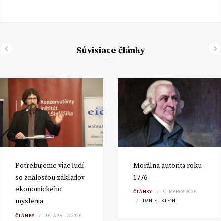
Súvisiace články
Potrebujeme viac ľudí
Morálna autorita roku
so znalosťou základov
1776
ekonomického
ČLÁNKY
9. MARCA 2026
myslenia
DANIEL KLEIN
ČLÁNKY
16. APRÍLA 2026