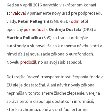
Keď sa v apríli 2016 narýchlo v skrátenom konaní
schvaľoval
v parlamente nový úrad pre podpredsedu
vlády,
Peter Pellegrini
(SMER-SD)
odmietol
opozičný
pozmeňovák
Ondreja Dostála
(OKS) a
Martina Poliačika
(SaS) za transparetnejšie
eurofondy a sľuboval, že sa k danému návrhu vráti v
rámci ďalšej novelizácie zákona o eurofondoch.
Novelu
predložil
, no na svoj sľub zabudol.
Doterajšia úroveň transparentnosti čerpania fondov
EÚ nie je dostatočná. A ani návrh novely zákona
neprináša v tomto smere žiadne zlepšenie. Verejná
správa pritom disponuje dostatkom informácií,
ktoré sú zhromaždené a v prehľadnej forme