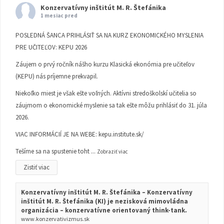
Konzervatívny inštitút M. R. Štefánika
1 mesiac pred
POSLEDNÁ ŠANCA PRIHLÁSIŤ SA NA KURZ EKONOMICKÉHO MYSLENIA
PRE UČITEĽOV: KEPU 2026
Záujem o prvý ročník nášho kurzu Klasická ekonómia pre učiteľov
(KEPU) nás príjemne prekvapil.
Niekoľko miest je však ešte voľných. Aktívni stredoškolskí učitelia so
záujmom o ekonomické myslenie sa tak ešte môžu prihlásiť do 31. júla
2026.
VIAC INFORMÁCIÍ JE NA WEBE:
kepu.institute.sk/
Tešíme sa na spustenie toht
...
Zobraziť viac
Zistiť viac
Konzervatívny inštitút M. R. Štefánika – Konzervatívny
inštitút M. R. Štefánika (KI) je nezisková mimovládna
organizácia – konzervatívne orientovaný think-tank.
www.konzervativizmus.sk