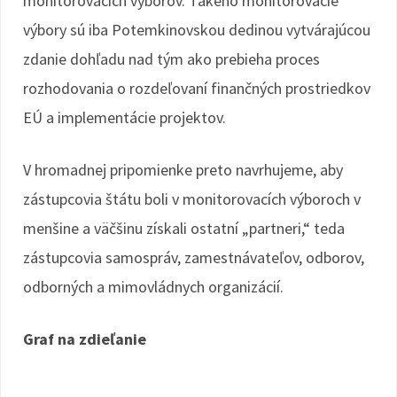
monitorovacích výborov. Takého monitorovacie
výbory sú iba Potemkinovskou dedinou vytvárajúcou
zdanie dohľadu nad tým ako prebieha proces
rozhodovania o rozdeľovaní finančných prostriedkov
EÚ a implementácie projektov.
V hromadnej pripomienke preto navrhujeme, aby
zástupcovia štátu boli v monitorovacích výboroch v
menšine a väčšinu získali ostatní „partneri,“ teda
zástupcovia samospráv, zamestnávateľov, odborov,
odborných a mimovládnych organizácií.
Graf na zdieľanie