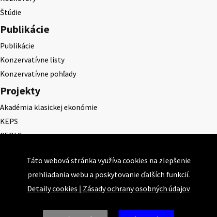
Štúdie
Publikácie
Publikácie
Konzervatívne listy
Konzervatívne pohľady
Projekty
Akadémia klasickej ekonómie
KEPS
CEQLS
Cena Dominika Tatarku
Táto webová stránka využíva cookies na zlepšenie
Cena Ernesta Valka
prehliadania webu a poskytovanie ďalších funkcií.
Študentská esej
Detaily cookies
|
Zásady ochrany osobných údajov
Deň daňového odbremenenia