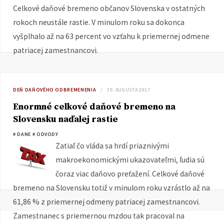
Celkové daňové bremeno občanov Slovenska v ostatných
rokoch neustále rastie. V minulom roku sa dokonca
vyšplhalo až na 63 percent vo vzťahu k priemernej odmene
patriacej zamestnancovi.
DEŇ DAŇOVÉHO ODBREMENENIA
15. AUGUSTA 2017
Enormné celkové daňové bremeno na
Slovensku naďalej rastie
# DANE
# ODVODY
Zatiaľ čo vláda sa hrdí priaznivými
makroekonomickými ukazovateľmi, ľudia sú
čoraz viac daňovo preťažení. Celkové daňové
bremeno na Slovensku totiž v minulom roku vzrástlo až na
61,86 % z priemernej odmeny patriacej zamestnancovi.
Zamestnanec s priemernou mzdou tak pracoval na