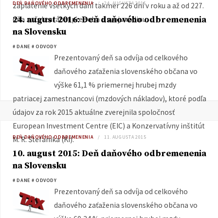
DEŇ DAŇOVÉHO ODBREMENENIA
24. AUGUSTA 2016
zaplatenie všetkých daní takmer 226 dní v roku a až od 227.
24. august 2016: Deň daňového odbremenenia
dňa začal zarábať pre seba a svoju rodinu.
na Slovensku
# DANE
# ODVODY
Prezentovaný deň sa odvíja od celkového
daňového zaťaženia slovenského občana vo
výške 61,1 % priemernej hrubej mzdy
patriacej zamestnancovi (mzdových nákladov), ktoré podľa
údajov za rok 2015 aktuálne zverejnila spoločnosť
European Investment Centre (EIC) a Konzervatívny inštitút
DEŇ DAŇOVÉHO ODBREMENENIA
11. AUGUSTA 2015
M. R. Štefánika (KI).
10. august 2015: Deň daňového odbremenenia
na Slovensku
# DANE
# ODVODY
Prezentovaný deň sa odvíja od celkového
daňového zaťaženia slovenského občana vo