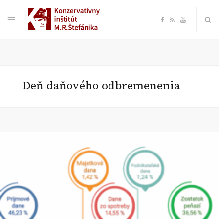
F
R
Y
a
S
o
c
S
u
Deň daňového odbremenenia
e
T
b
u
o
b
o
e
k