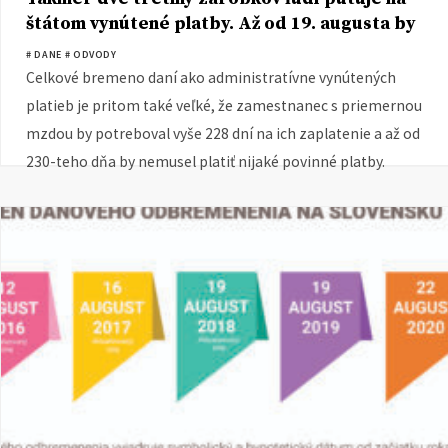
štátom vynútené platby. Až od 19. augusta by
sme sa od nich odbremenili
# DANE
# ODVODY
Celkové bremeno daní ako administratívne vynútených
platieb je pritom také veľké, že zamestnanec s priemernou
mzdou by potreboval vyše 228 dní na ich zaplatenie a až od
230-teho dňa by nemusel platiť nijaké povinné platby.