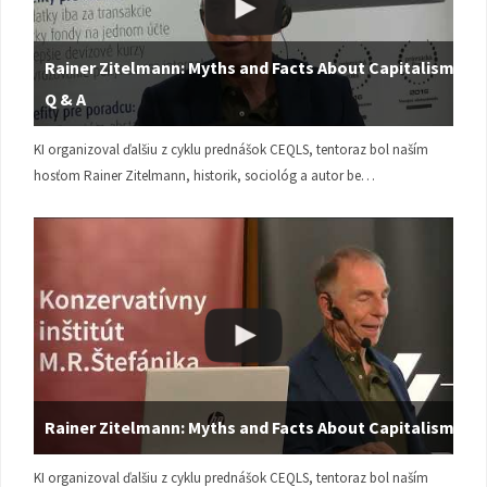
Rainer Zitelmann: Myths and Facts About Capitalism |
Q & A
KI organizoval ďalšiu z cyklu prednášok CEQLS, tentoraz bol naším
hosťom Rainer Zitelmann, historik, sociológ a autor be…
Rainer Zitelmann: Myths and Facts About Capitalism
KI organizoval ďalšiu z cyklu prednášok CEQLS, tentoraz bol naším