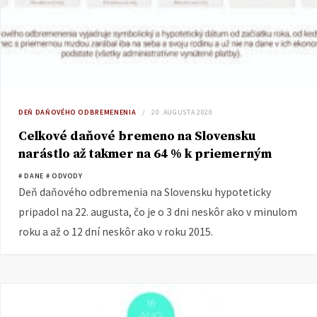
DEŇ DAŇOVÉHO ODBREMENENIA
20. AUGUSTA 2020
Celkové daňové bremeno na Slovensku
narástlo až takmer na 64 % k priemerným
mzdovým nákladom
# DANE
# ODVODY
Deň daňového odbremenia na Slovensku hypoteticky
pripadol na 22. augusta, čo je o 3 dni neskôr ako v minulom
roku a až o 12 dní neskôr ako v roku 2015.