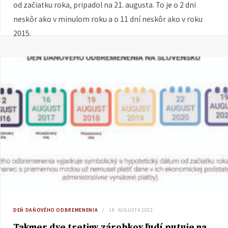
od začiatku roka, pripadol na 21. augusta. To je o 2 dni
neskôr ako v minulom roku a o 11 dní neskôr ako v roku
2015.
DEŇ DAŇOVÉHO ODBREMENENIA
18. AUGUSTA 2022
Takmer dve tretiny zárobkov ľudí putuje na