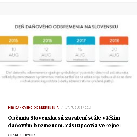
DEŇ DAŇOVÉHO ODBREMENENIA
17. AUGUSTA 2018
Občania Slovenska sú zavalení stále väčším
daňovým bremenom. Zástupcovia verejnej
moci už za nich rozhodujú o 63 % ich zárobku
# DANE
# ODVODY