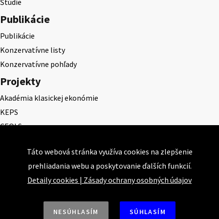
Štúdie
Publikácie
Publikácie
Konzervatívne listy
Konzervatívne pohľady
Projekty
Akadémia klasickej ekonómie
KEPS
CEQLS
Cena Dominika Tatarku
Táto webová stránka využíva cookies na zlepšenie
Cena Ernesta Valka
prehliadania webu a poskytovanie ďalších funkcií.
Študentská esej
Detaily cookies
|
Zásady ochrany osobných údajov
Deň daňového odbremenenia
NESÚHLASÍM
SÚHLASÍM