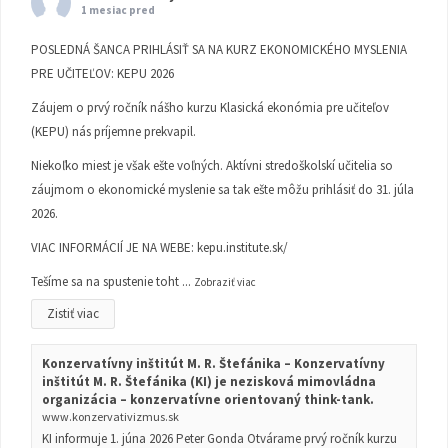
1 mesiac pred
POSLEDNÁ ŠANCA PRIHLÁSIŤ SA NA KURZ EKONOMICKÉHO MYSLENIA
PRE UČITEĽOV: KEPU 2026
Záujem o prvý ročník nášho kurzu Klasická ekonómia pre učiteľov
(KEPU) nás príjemne prekvapil.
Niekoľko miest je však ešte voľných. Aktívni stredoškolskí učitelia so
záujmom o ekonomické myslenie sa tak ešte môžu prihlásiť do 31. júla
2026.
VIAC INFORMÁCIÍ JE NA WEBE:
kepu.institute.sk/
Tešíme sa na spustenie toht
...
Zobraziť viac
Zistiť viac
Konzervatívny inštitút M. R. Štefánika – Konzervatívny
inštitút M. R. Štefánika (KI) je nezisková mimovládna
organizácia – konzervatívne orientovaný think-tank.
www.konzervativizmus.sk
KI informuje 1. júna 2026 Peter Gonda Otvárame prvý ročník kurzu