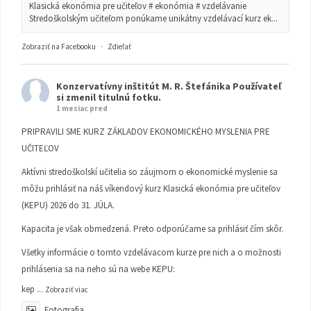
Klasická ekonómia pre učiteľov # ekonómia # vzdelávanie
Stredoškolským učiteľom ponúkame unikátny vzdelávací kurz ek...
Zobraziť na Facebooku
·
Zdieľať
Konzervatívny inštitút M. R. Štefánika
Používateľ
si zmenil titulnú fotku.
1 mesiac pred
PRIPRAVILI SME KURZ ZÁKLADOV EKONOMICKÉHO MYSLENIA PRE
UČITEĽOV
Aktívni stredoškolskí učitelia so záujmom o ekonomické myslenie sa
môžu prihlásiť na náš víkendový kurz Klasická ekonómia pre učiteľov
(KEPU) 2026 do 31. JÚLA.
Kapacita je však obmedzená. Preto odporúčame sa prihlásiť čím skôr.
Všetky informácie o tomto vzdelávacom kurze pre nich a o možnosti
prihlásenia sa na neho sú na webe KEPU:
kep
...
Zobraziť viac
Fotografia