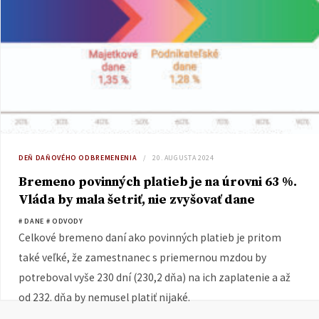
DEŇ DAŇOVÉHO ODBREMENENIA
20. AUGUSTA 2024
Bremeno povinných platieb je na úrovni 63 %.
Vláda by mala šetriť, nie zvyšovať dane
# DANE
# ODVODY
Celkové bremeno daní ako povinných platieb je pritom
také veľké, že zamestnanec s priemernou mzdou by
potreboval vyše 230 dní (230,2 dňa) na ich zaplatenie a až
od 232. dňa by nemusel platiť nijaké.