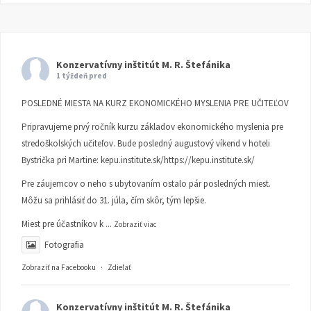
Konzervatívny inštitút M. R. Štefánika
1 týždeň pred
POSLEDNÉ MIESTA NA KURZ EKONOMICKÉHO MYSLENIA PRE UČITEĽOV
Pripravujeme prvý ročník kurzu základov ekonomického myslenia pre
stredoškolských učiteľov. Bude posledný augustový víkend v hoteli
Bystrička pri Martine:
kepu.institute.sk/https://kepu.institute.sk/
Pre záujemcov o neho s ubytovaním ostalo pár posledných miest.
Môžu sa prihlásiť do 31. júla, čím skôr, tým lepšie.
Miest pre účastníkov k
...
Zobraziť viac
Fotografia
Zobraziť na Facebooku
·
Zdieľať
Konzervatívny inštitút M. R. Štefánika