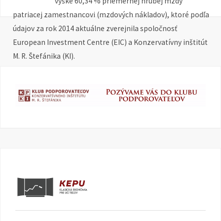
výške 60,34 % priemernej hrubej mzdy
patriacej zamestnancovi (mzdových nákladov), ktoré podľa
údajov za rok 2014 aktuálne zverejnila spoločnosť
European Investment Centre (EIC) a Konzervatívny inštitút
M. R. Štefánika (KI).