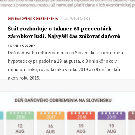
DEŇ DAŇOVÉHO ODBREMENENIA
18. AUGUSTA 2021
Štát rozhoduje o takmer 63 percentách
zárobkov ľudí. Najvyšší čas znižovať daňové
bremeno a vplyv štátu
# DANE
# ODVODY
Deň daňového odbremenenia na Slovensku v tomto roku
hypoteticky pripadol na 19. augusta, o 3 dni skôr ako v
minulom roku, rovnako ako v roku 2019 a o 9 dní neskôr
ako v roku 2015.