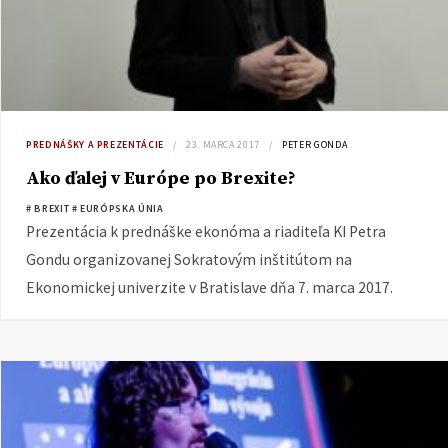
PREDNÁŠKY A PREZENTÁCIE
23. MARCA 2017
PETER GONDA
Ako ďalej v Európe po Brexite?
# BREXIT
# EURÓPSKA ÚNIA
Prezentácia k prednáške ekonóma a riaditeľa KI Petra
Gondu organizovanej Sokratovým inštitútom na
Ekonomickej univerzite v Bratislave dňa 7. marca 2017.