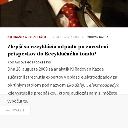
PREDNÁŠKY A PREZENTÁCIE
2. SEPTEMBRA 2009
RADOVAN KAZDA
Zlepší sa recyklácia odpadu po zavedení
príspevkov do Recyklačného fondu?
# ODPADOVÉ HOSPODÁRSTVO
Dňa 28. augusta 2009 sa analytik KI Radovan Kazda
zúčastnil stretnutia expertov v oblasti elektroodpadov za
okrúhlym stolom pod názvom
Eko ďalej… elektroodpady?
,
kde vystúpil s prednáškou, ktorej audiozáznam si môžete
vypočuť tu.
STARŠIE