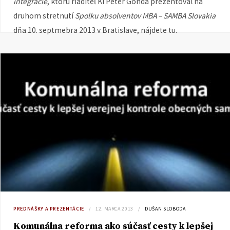
integrácie
, ktorú riaditeľ KI Peter Gonda prezentoval na
druhom stretnutí
Spolku absolventov MBA – SAMBA Slovakia
dňa 10. septmebra 2013 v Bratislave, nájdete tu.
PREDNÁŠKY A PREZENTÁCIE
12. MARCA 2013
DUŠAN SLOBODA
Komunálna reforma ako súčasť cesty k lepšej