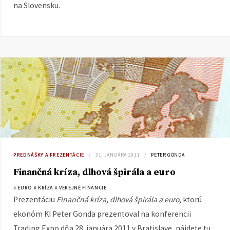
na Slovensku.
PREDNÁŠKY A PREZENTÁCIE
31. JANUÁRA 2011
PETER GONDA
Finančná kríza, dlhová špirála a euro
# EURO
# KRÍZA
# VEREJNÉ FINANCIE
Prezentáciu
Finančná kríza, dlhová špirála a euro
, ktorú
ekonóm KI Peter Gonda prezentoval na konferencii
Trading Expo dňa 28. januára 2011 v Bratislave, nájdete tu.