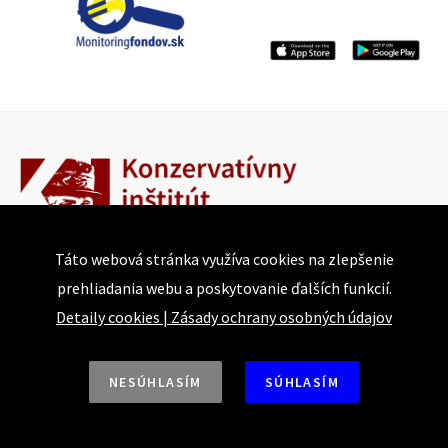
Táto webová stránka využíva cookies na zlepšenie
prehliadania webu a poskytovanie ďalších funkcií.
Bajkalská 25
Detaily cookies
|
Zásady ochrany osobných údajov
821 05 Bratislava
Tel.: +421 918 493 917 | +421 915 874 744
NESÚHLASÍM
SÚHLASÍM
E-mail: conservative@institute.sk
Web: https://www.konzervativizmus.sk