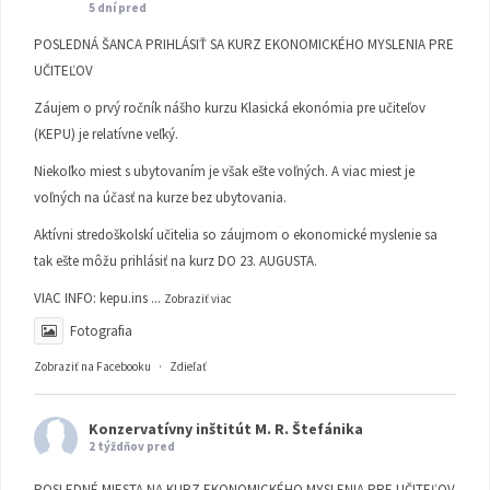
5 dní pred
POSLEDNÁ ŠANCA PRIHLÁSIŤ SA KURZ EKONOMICKÉHO MYSLENIA PRE
UČITEĽOV
Záujem o prvý ročník nášho kurzu Klasická ekonómia pre učiteľov
(KEPU) je relatívne veľký.
Niekoľko miest s ubytovaním je však ešte voľných. A viac miest je
voľných na účasť na kurze bez ubytovania.
Aktívni stredoškolskí učitelia so záujmom o ekonomické myslenie sa
tak ešte môžu prihlásiť na kurz DO 23. AUGUSTA.
VIAC INFO:
kepu.ins
...
Zobraziť viac
Fotografia
Zobraziť na Facebooku
·
Zdieľať
Konzervatívny inštitút M. R. Štefánika
2 týždňov pred
POSLEDNÉ MIESTA NA KURZ EKONOMICKÉHO MYSLENIA PRE UČITEĽOV