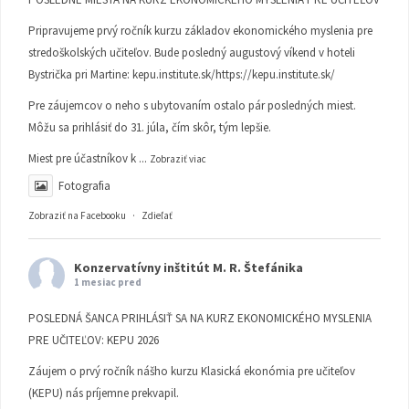
Pripravujeme prvý ročník kurzu základov ekonomického myslenia pre
stredoškolských učiteľov. Bude posledný augustový víkend v hoteli
Bystrička pri Martine:
kepu.institute.sk/https://kepu.institute.sk/
Pre záujemcov o neho s ubytovaním ostalo pár posledných miest.
Môžu sa prihlásiť do 31. júla, čím skôr, tým lepšie.
Miest pre účastníkov k
...
Zobraziť viac
Fotografia
Zobraziť na Facebooku
·
Zdieľať
Konzervatívny inštitút M. R. Štefánika
1 mesiac pred
POSLEDNÁ ŠANCA PRIHLÁSIŤ SA NA KURZ EKONOMICKÉHO MYSLENIA
PRE UČITEĽOV: KEPU 2026
Záujem o prvý ročník nášho kurzu Klasická ekonómia pre učiteľov
(KEPU) nás príjemne prekvapil.