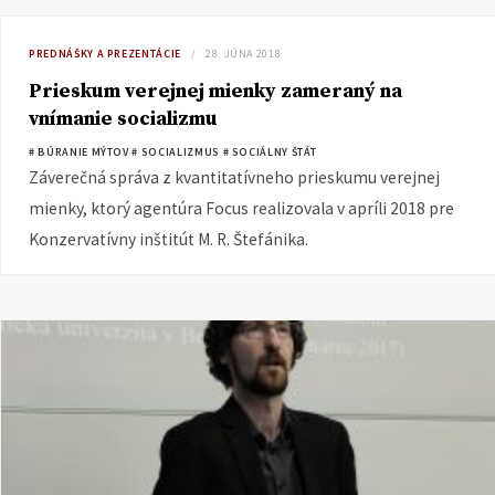
PREDNÁŠKY A PREZENTÁCIE
28. JÚNA 2018
Prieskum verejnej mienky zameraný na
vnímanie socializmu
# BÚRANIE MÝTOV
# SOCIALIZMUS
# SOCIÁLNY ŠTÁT
Záverečná správa z kvantitatívneho prieskumu verejnej
mienky, ktorý agentúra Focus realizovala v apríli 2018 pre
Konzervatívny inštitút M. R. Štefánika.