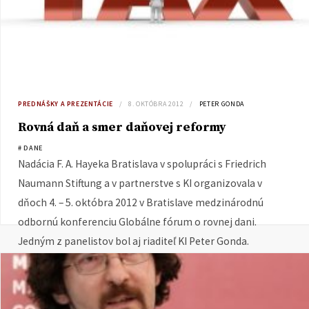
PREDNÁŠKY A PREZENTÁCIE
8. OKTÓBRA 2012
PETER GONDA
Rovná daň a smer daňovej reformy
# DANE
Nadácia F. A. Hayeka Bratislava v spolupráci s Friedrich
Naumann Stiftung a v partnerstve s KI organizovala v
dňoch 4. – 5. októbra 2012 v Bratislave medzinárodnú
odbornú konferenciu Globálne fórum o rovnej dani.
Jedným z panelistov bol aj riaditeľ KI Peter Gonda.