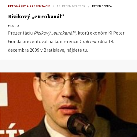
PREDNÁŠKY A PREZENTÁCIE
15. DECEMBRA 2009
PETER GONDA
Rizikový „eurokanál“
# EURO
Prezentáciu
Rizikový „eurokanál“
, ktorú ekonóm KI Peter
Gonda prezentoval na konferencii
1 rok eura
dňa 14.
decembra 2009 v Bratislave, nájdete tu.