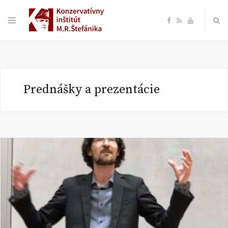
F
R
Y
a
S
o
c
S
u
Prednášky a prezentácie
e
T
b
u
o
b
o
e
k