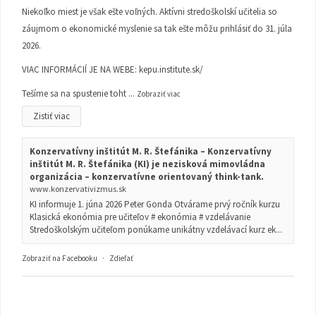
Niekoľko miest je však ešte voľných. Aktívni stredoškolskí učitelia so
záujmom o ekonomické myslenie sa tak ešte môžu prihlásiť do 31. júla
2026.
VIAC INFORMÁCIÍ JE NA WEBE:
kepu.institute.sk/
Tešíme sa na spustenie toht
...
Zobraziť viac
Zistiť viac
Konzervatívny inštitút M. R. Štefánika – Konzervatívny
inštitút M. R. Štefánika (KI) je nezisková mimovládna
organizácia – konzervatívne orientovaný think-tank.
www.konzervativizmus.sk
KI informuje 1. júna 2026 Peter Gonda Otvárame prvý ročník kurzu
Klasická ekonómia pre učiteľov # ekonómia # vzdelávanie
Stredoškolským učiteľom ponúkame unikátny vzdelávací kurz ek...
Zobraziť na Facebooku
·
Zdieľať