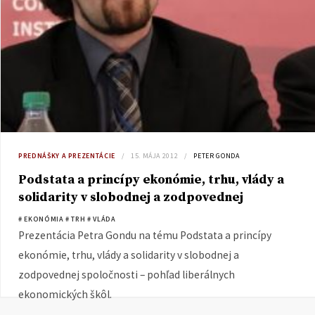
PREDNÁŠKY A PREZENTÁCIE
15. MÁJA 2012
PETER GONDA
Podstata a princípy ekonómie, trhu, vlády a
solidarity v slobodnej a zodpovednej
spoločnosti – pohľad liberálnych
# EKONÓMIA
# TRH
# VLÁDA
ekonomických škôl
Prezentácia Petra Gondu na tému Podstata a princípy
ekonómie, trhu, vlády a solidarity v slobodnej a
zodpovednej spoločnosti – pohľad liberálnych
ekonomických škôl.