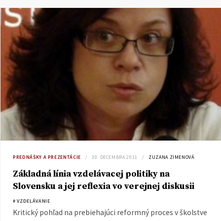
PREDNÁŠKY A PREZENTÁCIE
30. DECEMBRA 2011
ZUZANA ZIMENOVÁ
Základná línia vzdelávacej politiky na
Slovensku a jej reflexia vo verejnej diskusii
# VZDELÁVANIE
Kritický pohľad na prebiehajúci reformný proces v školstve