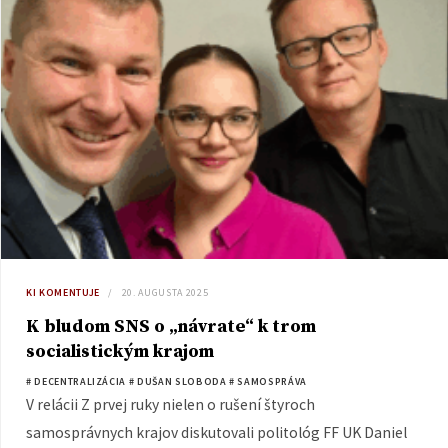
KI KOMENTUJE
20. AUGUSTA 2025
K bludom SNS o „návrate“ k trom
socialistickým krajom
# DECENTRALIZÁCIA
# DUŠAN SLOBODA
# SAMOSPRÁVA
V relácii Z prvej ruky nielen o rušení štyroch
samosprávnych krajov diskutovali politológ FF UK Daniel