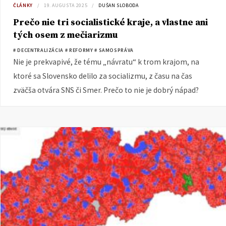
ČLÁNKY
19. AUGUSTA 2025
DUŠAN SLOBODA
Prečo nie tri socialistické kraje, a vlastne ani
tých osem z mečiarizmu
# DECENTRALIZÁCIA
# REFORMY
# SAMOSPRÁVA
Nie je prekvapivé, že tému „návratu“ k trom krajom, na
ktoré sa Slovensko delilo za socializmu, z času na čas
zväčša otvára SNS či Smer. Prečo to nie je dobrý nápad?