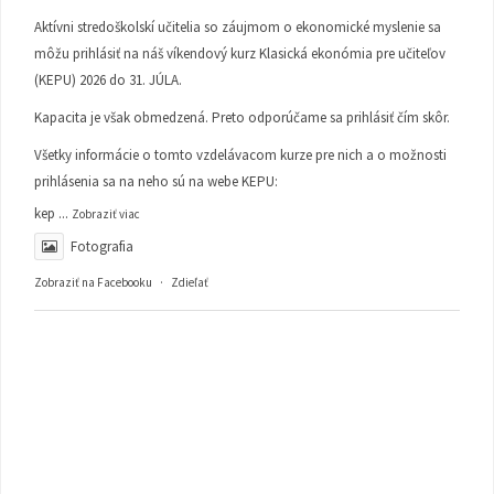
Aktívni stredoškolskí učitelia so záujmom o ekonomické myslenie sa
môžu prihlásiť na náš víkendový kurz Klasická ekonómia pre učiteľov
(KEPU) 2026 do 31. JÚLA.
Kapacita je však obmedzená. Preto odporúčame sa prihlásiť čím skôr.
Všetky informácie o tomto vzdelávacom kurze pre nich a o možnosti
prihlásenia sa na neho sú na webe KEPU:
kep
...
Zobraziť viac
Fotografia
Zobraziť na Facebooku
·
Zdieľať