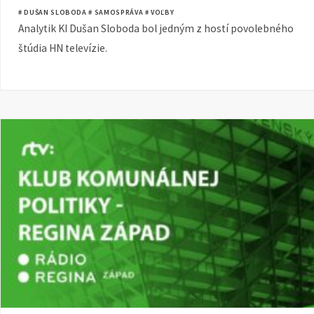
# DUŠAN SLOBODA
# SAMOSPRÁVA
# VOĽBY
Analytik KI Dušan Sloboda bol jedným z hostí povolebného
štúdia HN televízie.