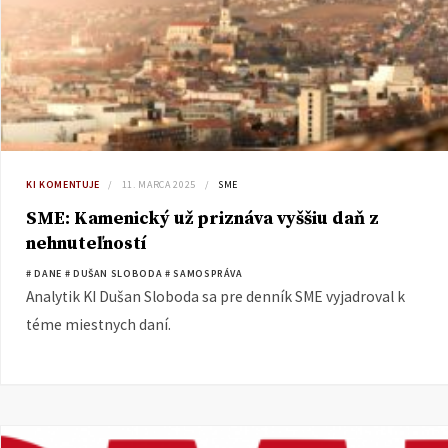
KI KOMENTUJE
11. MARCA 2025
SME
SME: Kamenický už priznáva vyššiu daň z
nehnuteľností
# DANE
# DUŠAN SLOBODA
# SAMOSPRÁVA
Analytik KI Dušan Sloboda sa pre denník SME vyjadroval k
téme miestnych daní.