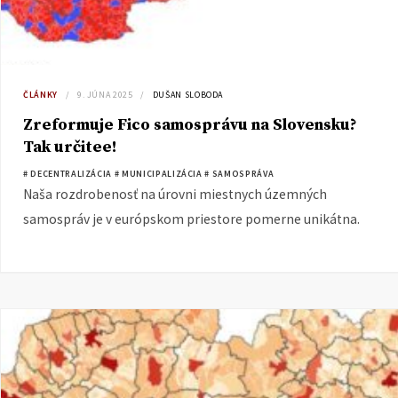
ČLÁNKY
9. JÚNA 2025
DUŠAN SLOBODA
Zreformuje Fico samosprávu na Slovensku?
Tak určitee!
# DECENTRALIZÁCIA
# MUNICIPALIZÁCIA
# SAMOSPRÁVA
Naša rozdrobenosť na úrovni miestnych územných
samospráv je v európskom priestore pomerne unikátna.