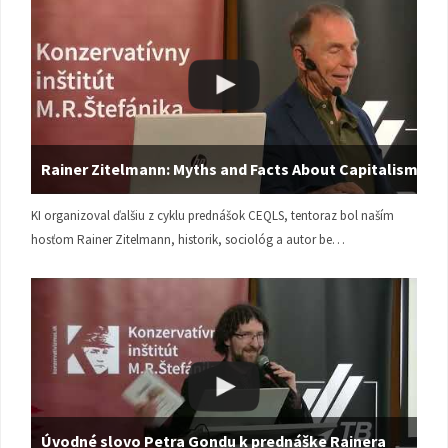
Rainer Zitelmann: Myths and Facts About Capitalism
KI organizoval ďalšiu z cyklu prednášok CEQLS, tentoraz bol naším
hosťom Rainer Zitelmann, historik, sociológ a autor be…
Úvodné slovo Petra Gondu k prednáške Rainera