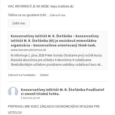
VIAC INFORMÁCIÍ JE NA WEBE:
kepu.institute.sk/
Tešíme sa na spustenie toht
...
Zobraziť viac
Zistiť viac
Konzervatívny inštitút M. R. Štefánika – Konzervatívny
inštitút M. R. Štefánika (KI) je nezisková mimovládna
organizácia – konzervatívne orientovaný think-tank.
www.konzervativizmus.sk
KI informuje 1. júna 2026 Peter Gonda Otvárame prvý ročník kurzu
Klasická ekonómia pre učiteľov # ekonómia # vzdelávanie
Stredoškolským učiteľom ponúkame unikátny vzdelávací kurz ek...
Zobraziť na Facebooku
·
Zdieľať
Konzervatívny inštitút M. R. Štefánika
Používateľ
si zmenil titulnú fotku.
1 mesiac pred
PRIPRAVILI SME KURZ ZÁKLADOV EKONOMICKÉHO MYSLENIA PRE
UČITEĽOV