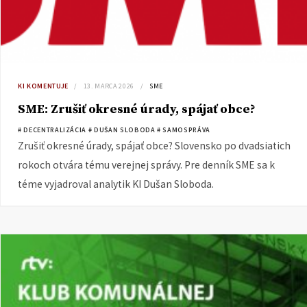
KI KOMENTUJE
13. MARCA 2026
SME
SME: Zrušiť okresné úrady, spájať obce?
# DECENTRALIZÁCIA
# DUŠAN SLOBODA
# SAMOSPRÁVA
Zrušiť okresné úrady, spájať obce? Slovensko po dvadsiatich
rokoch otvára tému verejnej správy. Pre denník SME sa k
téme vyjadroval analytik KI Dušan Sloboda.