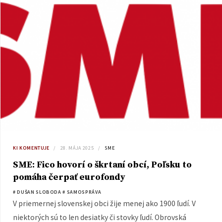
KI KOMENTUJE
28. MÁJA 2025
SME
SME: Fico hovorí o škrtaní obcí, Poľsku to
pomáha čerpať eurofondy
# DUŠAN SLOBODA
# SAMOSPRÁVA
V priemernej slovenskej obci žije menej ako 1900 ľudí. V
niektorých sú to len desiatky či stovky ľudí. Obrovská