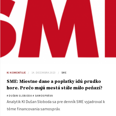
KI KOMENTUJE
14. DECEMBRA 2023
SME
SME: Miestne dane a poplatky idú prudko
hore. Prečo majú mestá stále málo peňazí?
# DUŠAN SLOBODA
# SAMOSPRÁVA
Analytik KI Dušan Sloboda sa pre denník SME vyjadroval k
téme financovania samospráv.