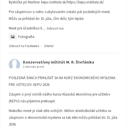
Bystrička pri Martine:
kepu.institute.sk/https://kepu.institute.sk/
Pre záujemcov o neho s ubytovaním ostalo pár posledných miest.
Môžu sa prihlásiť do 31. júla, čím skôr, tým lepšie.
Miest pre účastníkov k
...
Zobraziť viac
Fotografia
Zobraziť na Facebooku
·
Zdieľať
Konzervatívny inštitút M. R. Štefánika
1 mesiac pred
POSLEDNÁ ŠANCA PRIHLÁSIŤ SA NA KURZ EKONOMICKÉHO MYSLENIA
PRE UČITEĽOV: KEPU 2026
Záujem o prvý ročník nášho kurzu Klasická ekonómia pre učiteľov
(KEPU) nás príjemne prekvapil.
Niekoľko miest je však ešte voľných. Aktívni stredoškolskí učitelia so
záujmom o ekonomické myslenie sa tak ešte môžu prihlásiť do 31. júla
2026.