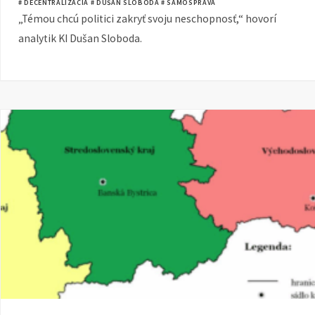
# DECENTRALIZÁCIA
# DUŠAN SLOBODA
# SAMOSPRÁVA
„Témou chcú politici zakryť svoju neschopnosť,“ hovorí
analytik KI Dušan Sloboda.