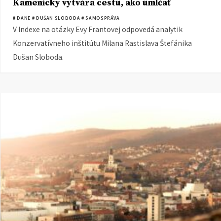
Kamenický vytvára cestu, ako umlčať
samosprávy
# DANE
# DUŠAN SLOBODA
# SAMOSPRÁVA
V Indexe na otázky Evy Frantovej odpovedá analytik
Konzervatívneho inštitútu Milana Rastislava Štefánika
Dušan Sloboda.