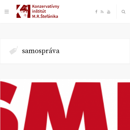
F
R
Y
a
S
o
c
S
u
samospráva
e
T
b
u
o
b
o
e
k