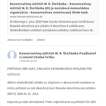
Konzervatívny inštitút M. R. Štefánika – Konzervatívny
inštitút M. R. Štefánika (KI) je nezisková mimovládna
organizácia – konzervatívne orientovaný think-tank.
www.konzervativizmus.sk
KI informuje 1. júna 2026 Peter Gonda Otvárame prvý ročník kurzu
Klasická ekonómia pre učiteľov # ekonómia # vzdelávanie
Stredoškolským učiteľom ponúkame unikátny vzdelávací kurz ek...
Zobraziť na Facebooku
·
Zdieľať
Konzervatívny inštitút M. R. Štefánika
Používateľ
si zmenil titulnú fotku.
1 mesiac pred
PRIPRAVILI SME KURZ ZÁKLADOV EKONOMICKÉHO MYSLENIA PRE
UČITEĽOV
Aktívni stredoškolskí učitelia so záujmom o ekonomické myslenie sa
môžu prihlásiť na náš víkendový kurz Klasická ekonómia pre učiteľov
(KEPU) 2026 do 31. JÚLA.
Kapacita je však obmedzená. Preto odporúčame sa prihlásiť čím skôr.