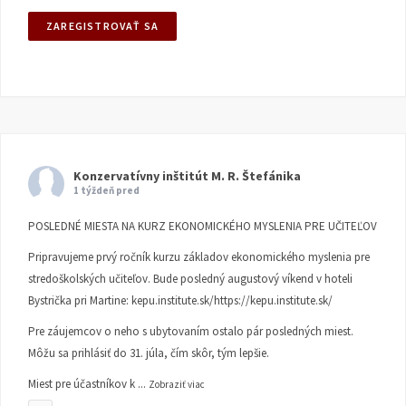
Konzervatívny inštitút M. R. Štefánika
1 týždeň pred
POSLEDNÉ MIESTA NA KURZ EKONOMICKÉHO MYSLENIA PRE UČITEĽOV
Pripravujeme prvý ročník kurzu základov ekonomického myslenia pre
stredoškolských učiteľov. Bude posledný augustový víkend v hoteli
Bystrička pri Martine:
kepu.institute.sk/https://kepu.institute.sk/
Pre záujemcov o neho s ubytovaním ostalo pár posledných miest.
Môžu sa prihlásiť do 31. júla, čím skôr, tým lepšie.
Miest pre účastníkov k
...
Zobraziť viac