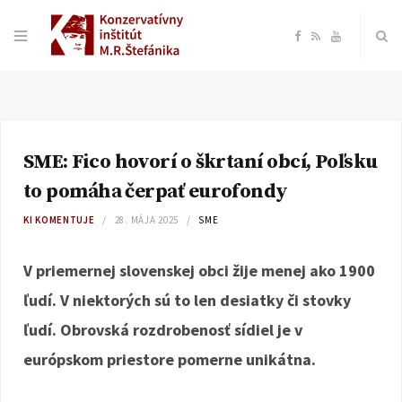
F
R
Y
a
S
o
c
S
u
SME: Fico hovorí o škrtaní obcí, Poľsku
e
T
to pomáha čerpať eurofondy
b
u
KI KOMENTUJE
28. MÁJA 2025
SME
o
b
V priemernej slovenskej obci žije menej ako 1900
ľudí. V niektorých sú to len desiatky či stovky
o
e
ľudí. Obrovská rozdrobenosť sídiel je v
k
európskom priestore pomerne unikátna.