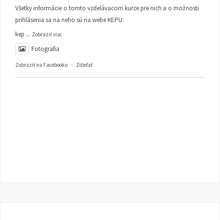
Všetky informácie o tomto vzdelávacom kurze pre nich a o možnosti
prihlásenia sa na neho sú na webe KEPU:
kep
...
Zobraziť viac
Fotografia
Zobraziť na Facebooku
·
Zdieľať