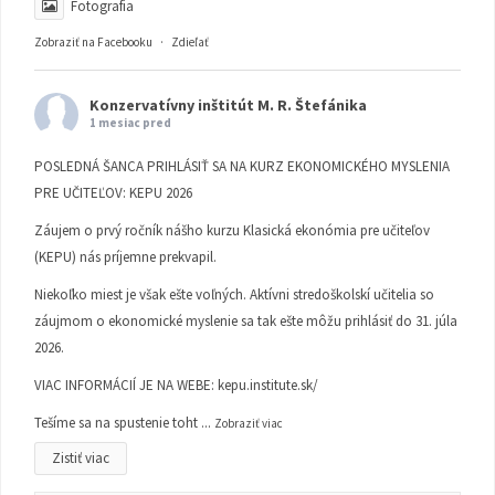
Fotografia
Zobraziť na Facebooku
·
Zdieľať
Konzervatívny inštitút M. R. Štefánika
1 mesiac pred
POSLEDNÁ ŠANCA PRIHLÁSIŤ SA NA KURZ EKONOMICKÉHO MYSLENIA
PRE UČITEĽOV: KEPU 2026
Záujem o prvý ročník nášho kurzu Klasická ekonómia pre učiteľov
(KEPU) nás príjemne prekvapil.
Niekoľko miest je však ešte voľných. Aktívni stredoškolskí učitelia so
záujmom o ekonomické myslenie sa tak ešte môžu prihlásiť do 31. júla
2026.
VIAC INFORMÁCIÍ JE NA WEBE:
kepu.institute.sk/
Tešíme sa na spustenie toht
...
Zobraziť viac
Zistiť viac