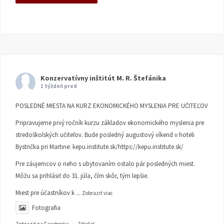
Konzervatívny inštitút M. R. Štefánika
1 týždeň pred
POSLEDNÉ MIESTA NA KURZ EKONOMICKÉHO MYSLENIA PRE UČITEĽOV
Pripravujeme prvý ročník kurzu základov ekonomického myslenia pre
stredoškolských učiteľov. Bude posledný augustový víkend v hoteli
Bystrička pri Martine:
kepu.institute.sk/https://kepu.institute.sk/
Pre záujemcov o neho s ubytovaním ostalo pár posledných miest.
Môžu sa prihlásiť do 31. júla, čím skôr, tým lepšie.
Miest pre účastníkov k
...
Zobraziť viac
Fotografia