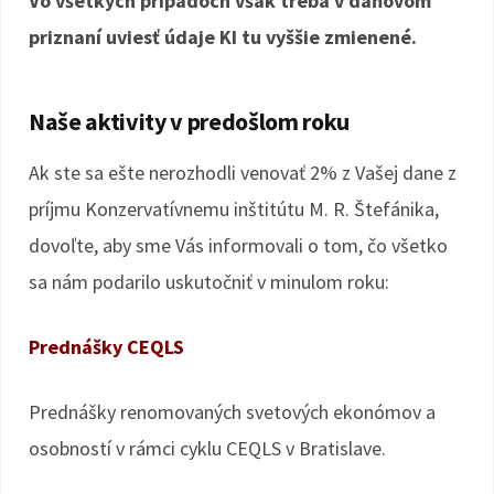
Vo všetkých prípadoch však treba v daňovom
priznaní uviesť údaje KI tu vyššie zmienené.
Naše aktivity v predošlom roku
Ak ste sa ešte nerozhodli venovať 2% z Vašej dane z
príjmu Konzervatívnemu inštitútu M. R. Štefánika,
dovoľte, aby sme Vás informovali o tom, čo všetko
sa nám podarilo uskutočniť v minulom roku:
Prednášky CEQLS
Prednášky renomovaných svetových ekonómov a
osobností v rámci cyklu CEQLS v Bratislave.