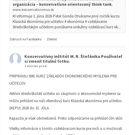
organizácia – konzervatívne orientovaný think-tank.
www.konzervativizmus.sk
KI informuje 1. júna 2026 Peter Gonda Otvárame prvý ročník kurzu
Klasická ekonómia pre učiteľov # ekonómia # vzdelávanie
Stredoškolským učiteľom ponúkame unikátny vzdelávací kurz ek...
Zobraziť na Facebooku
·
Zdieľať
Konzervatívny inštitút M. R. Štefánika
Používateľ
si zmenil titulnú fotku.
1 mesiac pred
PRIPRAVILI SME KURZ ZÁKLADOV EKONOMICKÉHO MYSLENIA PRE
UČITEĽOV
Aktívni stredoškolskí učitelia so záujmom o ekonomické myslenie sa
môžu prihlásiť na náš víkendový kurz Klasická ekonómia pre učiteľov
(KEPU) 2026 do 31. JÚLA.
Kapacita je však obmedzená. Preto odporúčame sa prihlásiť čím skôr.
Všetky informácie o tomto vzdelávacom kurze pre nich a o možnosti