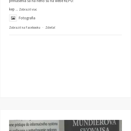
prihlásenia sa na neho sú na webe KEPU:
kep
...
Zobraziť viac
Fotografia
Zobraziť na Facebooku
·
Zdieľať