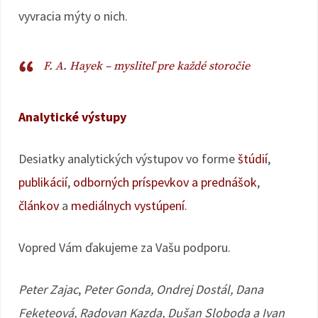
vyvracia mýty o nich.
F. A. Hayek – mysliteľ pre každé storočie
Analytické výstupy
Desiatky analytických výstupov vo forme
štúdií
,
publikácií
,
odborných príspevkov a prednášok
,
článkov
a
mediálnych vystúpení
.
Vopred Vám ďakujeme za Vašu podporu.
Peter Zajac
,
Peter Gonda, Ondrej Dostál, Dana
Feketeová, Radovan Kazda, Dušan Sloboda a Ivan