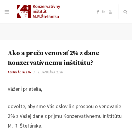
F
R
Y
a
S
o
c
S
u
Ako a prečo venovať 2% z dane
e
T
Konzervatívnemu inštitútu?
b
u
ASIGNÁCIA 2%
7. JANUÁRA 2026
o
b
Vážení priatelia,
o
e
dovoľte, aby sme Vás oslovili s prosbou o venovanie
k
2% z Vašej dane z príjmu Konzervatívnemu inštitútu
M. R. Štefánika.