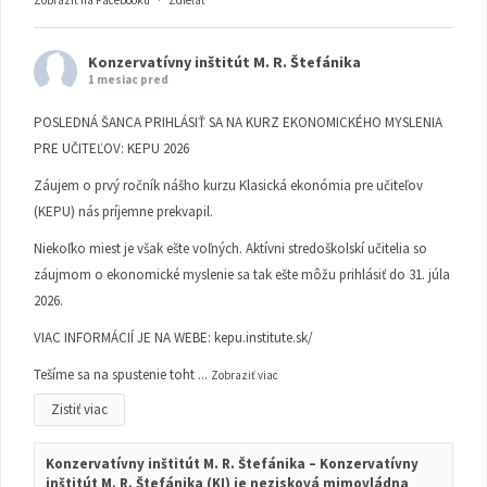
Zobraziť na Facebooku
·
Zdieľať
Konzervatívny inštitút M. R. Štefánika
1 mesiac pred
POSLEDNÁ ŠANCA PRIHLÁSIŤ SA NA KURZ EKONOMICKÉHO MYSLENIA
PRE UČITEĽOV: KEPU 2026
Záujem o prvý ročník nášho kurzu Klasická ekonómia pre učiteľov
(KEPU) nás príjemne prekvapil.
Niekoľko miest je však ešte voľných. Aktívni stredoškolskí učitelia so
záujmom o ekonomické myslenie sa tak ešte môžu prihlásiť do 31. júla
2026.
VIAC INFORMÁCIÍ JE NA WEBE:
kepu.institute.sk/
Tešíme sa na spustenie toht
...
Zobraziť viac
Zistiť viac
Konzervatívny inštitút M. R. Štefánika – Konzervatívny
inštitút M. R. Štefánika (KI) je nezisková mimovládna