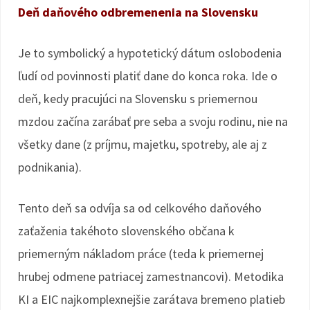
Deň daňového odbremenenia na Slovensku
Je to symbolický a hypotetický dátum oslobodenia
ľudí od povinnosti platiť dane do konca roka. Ide o
deň, kedy pracujúci na Slovensku s priemernou
mzdou začína zarábať pre seba a svoju rodinu, nie na
všetky dane (z príjmu, majetku, spotreby, ale aj z
podnikania).
Tento deň sa odvíja sa od celkového daňového
zaťaženia takéhoto slovenského občana k
priemerným nákladom práce (teda k priemernej
hrubej odmene patriacej zamestnancovi). Metodika
KI a EIC najkomplexnejšie zarátava bremeno platieb