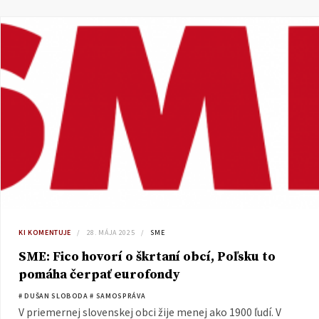
KI KOMENTUJE
28. MÁJA 2025
SME
SME: Fico hovorí o škrtaní obcí, Poľsku to
pomáha čerpať eurofondy
# DUŠAN SLOBODA
# SAMOSPRÁVA
V priemernej slovenskej obci žije menej ako 1900 ľudí. V