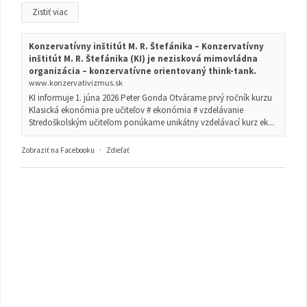
Zistiť viac
Konzervatívny inštitút M. R. Štefánika – Konzervatívny
inštitút M. R. Štefánika (KI) je nezisková mimovládna
organizácia – konzervatívne orientovaný think-tank.
www.konzervativizmus.sk
KI informuje 1. júna 2026 Peter Gonda Otvárame prvý ročník kurzu
Klasická ekonómia pre učiteľov # ekonómia # vzdelávanie
Stredoškolským učiteľom ponúkame unikátny vzdelávací kurz ek...
Zobraziť na Facebooku
·
Zdieľať