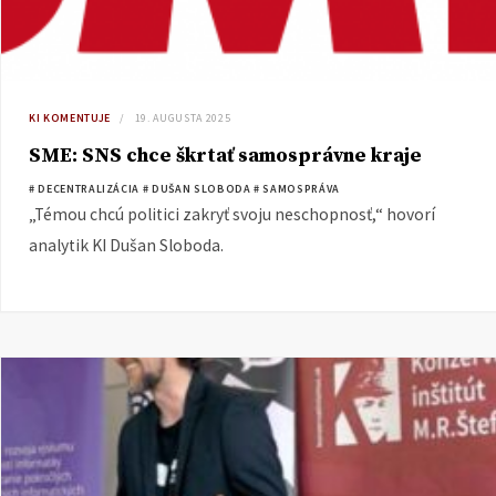
KI KOMENTUJE
19. AUGUSTA 2025
SME: SNS chce škrtať samosprávne kraje
# DECENTRALIZÁCIA
# DUŠAN SLOBODA
# SAMOSPRÁVA
„Témou chcú politici zakryť svoju neschopnosť,“ hovorí
analytik KI Dušan Sloboda.