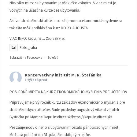
Niekoľko miest s ubytovaním je však ešte voľných. A viac miest je
voľných na účasť na kurze bez ubytovania.
Aktívni stredoškolskí učitelia so záujmom o ekonomické myslenie sa
tak ešte môžu prihlásiť na kurz DO 23. AUGUSTA.
VIAC INFO:
kepu.ins
...
Zobraziť viac
Fotografia
Zobraziť na Facebooku
·
Zdieľať
Konzervatívny inštitút M. R. Štefánika
1 týždeň pred
POSLEDNÉ MIESTA NA KURZ EKONOMICKÉHO MYSLENIA PRE UČITEĽOV
Pripravujeme prvý ročník kurzu základov ekonomického myslenia pre
stredoškolských učiteľov. Bude posledný augustový víkend v hoteli
Bystrička pri Martine:
kepu.institute.sk/https://kepu.institute.sk/
Pre záujemcov o neho s ubytovaním ostalo pár posledných miest.
Môžu sa prihlásiť do 31. júla, čím skôr, tým lepšie.