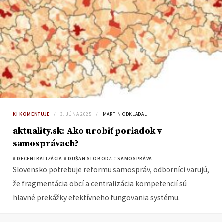
KI KOMENTUJE
3. JÚNA 2025
MARTIN ODKLADAL
aktuality.sk: Ako urobiť poriadok v
samosprávach?
# DECENTRALIZÁCIA
# DUŠAN SLOBODA
# SAMOSPRÁVA
Slovensko potrebuje reformu samospráv, odborníci varujú,
že fragmentácia obcí a centralizácia kompetencií sú
hlavné prekážky efektívneho fungovania systému.