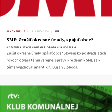
KI KOMENTUJE
13. MARCA 2026
SME
SME: Zrušiť okresné úrady, spájať obce?
# DECENTRALIZÁCIA
# DUŠAN SLOBODA
# SAMOSPRÁVA
Zrušiť okresné úrady, spájať obce? Slovensko po dvadsiatich
rokoch otvára tému verejnej správy. Pre denník SME sa k
téme vyjadroval analytik KI Dušan Sloboda.