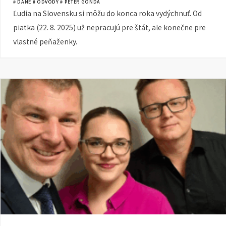
# DANE
# ODVODY
# PETER GONDA
Ľudia na Slovensku si môžu do konca roka vydýchnuť. Od
piatka (22. 8. 2025) už nepracujú pre štát, ale konečne pre
vlastné peňaženky.