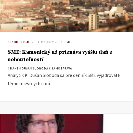
KI KOMENTUJE
11. MARCA 2025
SME
SME: Kamenický už priznáva vyššiu daň z
nehnuteľností
# DANE
# DUŠAN SLOBODA
# SAMOSPRÁVA
Analytik KI Dušan Sloboda sa pre denník SME vyjadroval k
téme miestnych daní.