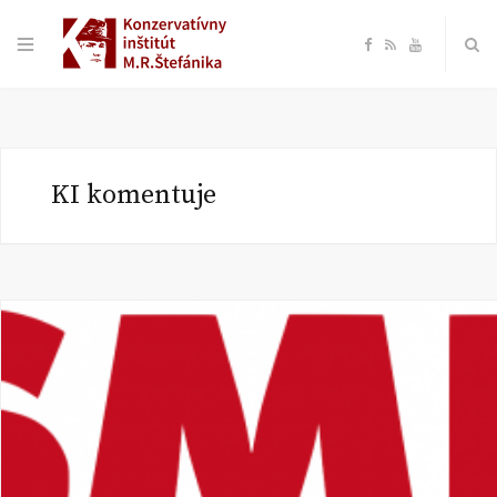
F
R
Y
a
S
o
c
S
u
KI komentuje
e
T
b
u
o
b
o
e
k