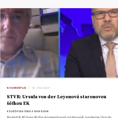
KI KOMENTUJE
18. JÚLA 2024
STVR: Ursula von der Leyenová staronovou
šéfkou EK
# EURÓPSKA ÚNIA
# IVAN KUHN
Analytik KI Ivan Kuhn komentoval opätovné zvolenie Ursuly