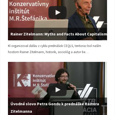
Rainer Zitelmann: Myths and Facts About Capitalism
KI organizoval ďalšiu z cyklu prednášok CEQLS, tentoraz bol naším
hosťom Rainer Zitelmann, historik, sociológ a autor be…
Úvodné slovo Petra Gondu k prednáške Rainera
Zitelmanna