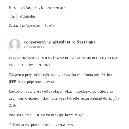
Miest pre účastníkov k
...
Zobraziť viac
Fotografia
Zobraziť na Facebooku
·
Zdieľať
Konzervatívny inštitút M. R. Štefánika
1 mesiac pred
POSLEDNÁ ŠANCA PRIHLÁSIŤ SA NA KURZ EKONOMICKÉHO MYSLENIA
PRE UČITEĽOV: KEPU 2026
Záujem o prvý ročník nášho kurzu Klasická ekonómia pre učiteľov
(KEPU) nás príjemne prekvapil.
Niekoľko miest je však ešte voľných. Aktívni stredoškolskí učitelia so
záujmom o ekonomické myslenie sa tak ešte môžu prihlásiť do 31. júla
2026.
VIAC INFORMÁCIÍ JE NA WEBE:
kepu.institute.sk/
Tešíme sa na spustenie toht
...
Zobraziť viac