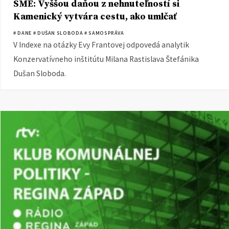
SME: Vyššou daňou z nehnuteľností si
Kamenický vytvára cestu, ako umlčať
samosprávy
# DANE
# DUŠAN SLOBODA
# SAMOSPRÁVA
V Indexe na otázky Evy Frantovej odpovedá analytik
Konzervatívneho inštitútu Milana Rastislava Štefánika
Dušan Sloboda.