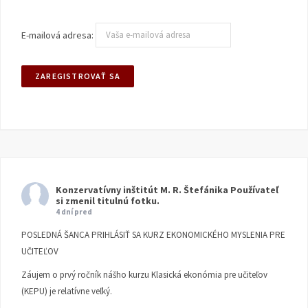
E-mailová adresa:
Konzervatívny inštitút M. R. Štefánika
Používateľ
si zmenil titulnú fotku.
4 dní pred
POSLEDNÁ ŠANCA PRIHLÁSIŤ SA KURZ EKONOMICKÉHO MYSLENIA PRE
UČITEĽOV
Záujem o prvý ročník nášho kurzu Klasická ekonómia pre učiteľov
(KEPU) je relatívne veľký.