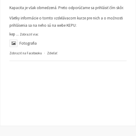
Kapacita je však obmedzená. Preto odporúčame sa prihlásiť čím skôr.
Všetky informácie o tomto vzdelávacom kurze pre nich a o možnosti
prihlásenia sa na neho sú na webe KEPU:
kep
...
Zobraziť viac
Fotografia
Zobraziť na Facebooku
·
Zdieľať