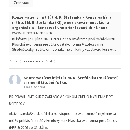
Zistiť viac
Konzervatívny inštitút M. R. Štefánika – Konzervatívny
inštitút M. R. Štefánika (KI) je nezisková mimovládna
organizácia – konzervatívne orientovaný think-tank.
www.konzervativizmus.sk
KI informuje 1. júna 2026 Peter Gonda Otvárame prvý ročník kurzu
Klasická ekonómia pre učiteľov # ekonómia # vzdelávanie
Stredoškolským učiteľom ponúkame unikátny vzdelávací kurz ek...
Zobraziť na Facebooku
·
Zdieľať
Konzervatívny inštitút M. R. Štefánika
Používateľ
si zmenil titulnú fotku.
1 mesiac pred
PRIPRAVILI SME KURZ ZÁKLADOV EKONOMICKÉHO MYSLENIA PRE
UČITEĽOV
Aktívni stredoškolskí učitelia so záujmom o ekonomické myslenie sa
môžu prihlásiť na náš víkendový kurz Klasická ekonómia pre učiteľov
(KEPU) 2026 do 31. JÚLA.