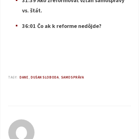
31:39 Ako zreformovať vzťah samosprávy
vs. štát.
36:01 Čo ak k reforme nedôjde?
TAGY:
DANE
DUŠAN SLOBODA
SAMOSPRÁVA