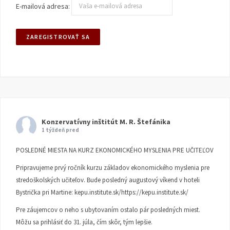
E-mailová adresa:
Konzervatívny inštitút M. R. Štefánika
1 týždeň pred
POSLEDNÉ MIESTA NA KURZ EKONOMICKÉHO MYSLENIA PRE UČITEĽOV
Pripravujeme prvý ročník kurzu základov ekonomického myslenia pre
stredoškolských učiteľov. Bude posledný augustový víkend v hoteli
Bystrička pri Martine:
kepu.institute.sk/https://kepu.institute.sk/
Pre záujemcov o neho s ubytovaním ostalo pár posledných miest.
Môžu sa prihlásiť do 31. júla, čím skôr, tým lepšie.