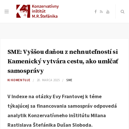
F
R
Y
a
S
o
c
S
u
SME: Vyššou daňou z nehnuteľností si
e
T
Kamenický vytvára cestu, ako umlčať
b
u
samosprávy
KI KOMENTUJE
20. MARCA 2025
SME
o
b
V Indexe na otázky Evy Frantovej k téme
o
e
týkajúcej sa financovania samospráv odpovedá
k
analytik Konzervatívneho inštitútu Milana
Rastislava Štefánika Dušan Sloboda.