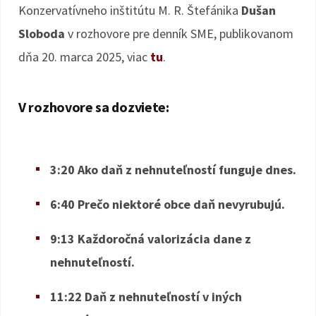
Konzervatívneho inštitútu M. R. Štefánika
Dušan
Sloboda
v rozhovore pre denník SME, publikovanom
dňa 20. marca 2025, viac
tu
.
V rozhovore sa dozviete:
3:20 Ako daň z nehnuteľností funguje dnes.
6:40 Prečo niektoré obce daň nevyrubujú.
9:13 Každoročná valorizácia dane z
nehnuteľností.
11:22 Daň z nehnuteľností v iných