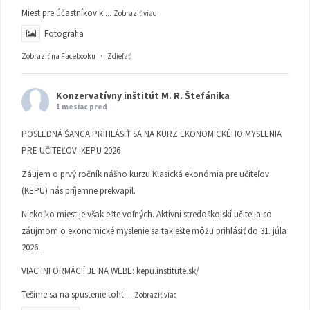
Miest pre účastníkov k
...
Zobraziť viac
Fotografia
Zobraziť na Facebooku
·
Zdieľať
Konzervatívny inštitút M. R. Štefánika
1 mesiac pred
POSLEDNÁ ŠANCA PRIHLÁSIŤ SA NA KURZ EKONOMICKÉHO MYSLENIA
PRE UČITEĽOV: KEPU 2026
Záujem o prvý ročník nášho kurzu Klasická ekonómia pre učiteľov
(KEPU) nás príjemne prekvapil.
Niekoľko miest je však ešte voľných. Aktívni stredoškolskí učitelia so
záujmom o ekonomické myslenie sa tak ešte môžu prihlásiť do 31. júla
2026.
VIAC INFORMÁCIÍ JE NA WEBE:
kepu.institute.sk/
Tešíme sa na spustenie toht
...
Zobraziť viac