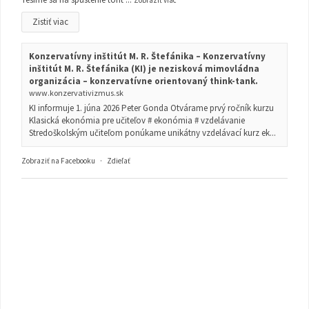
Zistiť viac
Konzervatívny inštitút M. R. Štefánika – Konzervatívny
inštitút M. R. Štefánika (KI) je nezisková mimovládna
organizácia – konzervatívne orientovaný think-tank.
www.konzervativizmus.sk
KI informuje 1. júna 2026 Peter Gonda Otvárame prvý ročník kurzu
Klasická ekonómia pre učiteľov # ekonómia # vzdelávanie
Stredoškolským učiteľom ponúkame unikátny vzdelávací kurz ek...
Zobraziť na Facebooku
·
Zdieľať