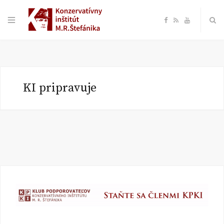
F
R
Y
a
S
o
c
S
u
KI pripravuje
e
T
b
u
o
b
o
e
k