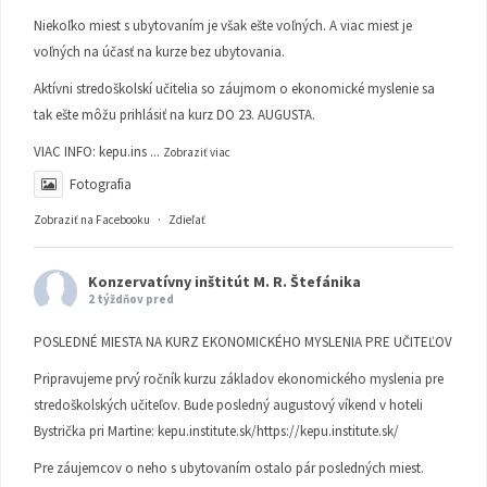
Niekoľko miest s ubytovaním je však ešte voľných. A viac miest je
voľných na účasť na kurze bez ubytovania.
Aktívni stredoškolskí učitelia so záujmom o ekonomické myslenie sa
tak ešte môžu prihlásiť na kurz DO 23. AUGUSTA.
VIAC INFO:
kepu.ins
...
Zobraziť viac
Fotografia
Zobraziť na Facebooku
·
Zdieľať
Konzervatívny inštitút M. R. Štefánika
2 týždňov pred
POSLEDNÉ MIESTA NA KURZ EKONOMICKÉHO MYSLENIA PRE UČITEĽOV
Pripravujeme prvý ročník kurzu základov ekonomického myslenia pre
stredoškolských učiteľov. Bude posledný augustový víkend v hoteli
Bystrička pri Martine:
kepu.institute.sk/https://kepu.institute.sk/
Pre záujemcov o neho s ubytovaním ostalo pár posledných miest.