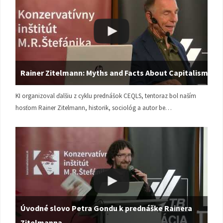
Rainer Zitelmann: Myths and Facts About Capitalism
KI organizoval ďalšiu z cyklu prednášok CEQLS, tentoraz bol naším
hosťom Rainer Zitelmann, historik, sociológ a autor be…
Úvodné slovo Petra Gondu k prednáške Rainera
Zitelmanna