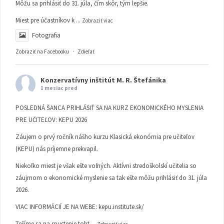
Môžu sa prihlásiť do 31. júla, čím skôr, tým lepšie.
Miest pre účastníkov k
...
Zobraziť viac
Fotografia
Zobraziť na Facebooku
·
Zdieľať
Konzervatívny inštitút M. R. Štefánika
1 mesiac pred
POSLEDNÁ ŠANCA PRIHLÁSIŤ SA NA KURZ EKONOMICKÉHO MYSLENIA
PRE UČITEĽOV: KEPU 2026
Záujem o prvý ročník nášho kurzu Klasická ekonómia pre učiteľov
(KEPU) nás príjemne prekvapil.
Niekoľko miest je však ešte voľných. Aktívni stredoškolskí učitelia so
záujmom o ekonomické myslenie sa tak ešte môžu prihlásiť do 31. júla
2026.
VIAC INFORMÁCIÍ JE NA WEBE:
kepu.institute.sk/
Tešíme sa na spustenie toht
...
Zobraziť viac