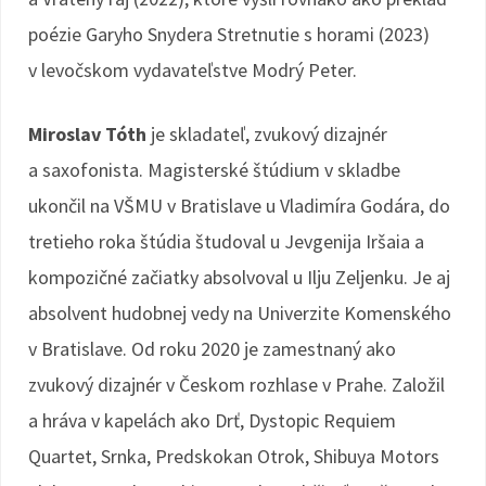
poézie Garyho Snydera Stretnutie s horami (2023)
v levočskom vydavateľstve Modrý Peter.
Miroslav Tóth
je skladateľ, zvukový dizajnér
a saxofonista. Magisterské štúdium v skladbe
ukončil na VŠMU v Bratislave u Vladimíra Godára, do
tretieho roka štúdia študoval u Jevgenija Iršaia a
kompozičné začiatky absolvoval u Ilju Zeljenku. Je aj
absolvent hudobnej vedy na Univerzite Komenského
v Bratislave. Od roku 2020 je zamestnaný ako
zvukový dizajnér v Českom rozhlase v Prahe. Založil
a hráva v kapelách ako Drť, Dystopic Requiem
Quartet, Srnka, Predskokan Otrok, Shibuya Motors