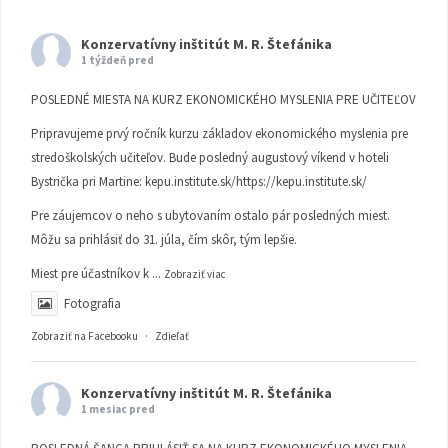
Konzervatívny inštitút M. R. Štefánika
1 týždeň pred
POSLEDNÉ MIESTA NA KURZ EKONOMICKÉHO MYSLENIA PRE UČITEĽOV
Pripravujeme prvý ročník kurzu základov ekonomického myslenia pre
stredoškolských učiteľov. Bude posledný augustový víkend v hoteli
Bystrička pri Martine:
kepu.institute.sk/https://kepu.institute.sk/
Pre záujemcov o neho s ubytovaním ostalo pár posledných miest.
Môžu sa prihlásiť do 31. júla, čím skôr, tým lepšie.
Miest pre účastníkov k
...
Zobraziť viac
Fotografia
Zobraziť na Facebooku
·
Zdieľať
Konzervatívny inštitút M. R. Štefánika
1 mesiac pred