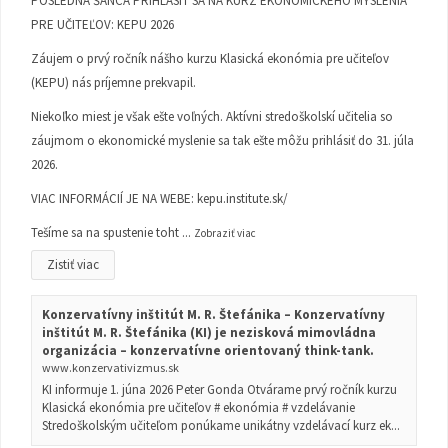
POSLEDNÁ ŠANCA PRIHLÁSIŤ SA NA KURZ EKONOMICKÉHO MYSLENIA
PRE UČITEĽOV: KEPU 2026
Záujem o prvý ročník nášho kurzu Klasická ekonómia pre učiteľov
(KEPU) nás príjemne prekvapil.
Niekoľko miest je však ešte voľných. Aktívni stredoškolskí učitelia so
záujmom o ekonomické myslenie sa tak ešte môžu prihlásiť do 31. júla
2026.
VIAC INFORMÁCIÍ JE NA WEBE:
kepu.institute.sk/
Tešíme sa na spustenie toht
...
Zobraziť viac
Zistiť viac
Konzervatívny inštitút M. R. Štefánika – Konzervatívny
inštitút M. R. Štefánika (KI) je nezisková mimovládna
organizácia – konzervatívne orientovaný think-tank.
www.konzervativizmus.sk
KI informuje 1. júna 2026 Peter Gonda Otvárame prvý ročník kurzu
Klasická ekonómia pre učiteľov # ekonómia # vzdelávanie
Stredoškolským učiteľom ponúkame unikátny vzdelávací kurz ek...