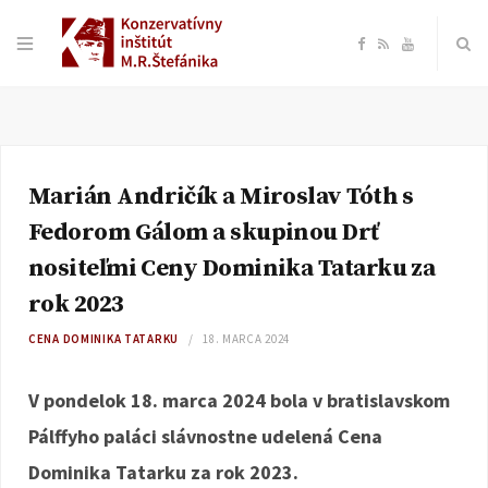
F
R
Y
a
S
o
c
S
u
Marián Andričík a Miroslav Tóth s
e
T
Fedorom Gálom a skupinou Drť
b
u
nositeľmi Ceny Dominika Tatarku za
rok 2023
o
b
CENA DOMINIKA TATARKU
18. MARCA 2024
o
e
V pondelok 18. marca 2024 bola v bratislavskom
k
Pálffyho paláci slávnostne udelená Cena
Dominika Tatarku za rok 2023.