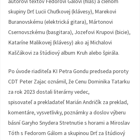
autorovi textov Fedorovi Gálovi (hlas) a členom
skupiny Drť Lucii Chuťkovej (klávesy), Marekovi
Buranovskému (elektrická gitara), Mártonovi
Csernovszkému (basgitara), Jozefovi Krupovi (bicie),
Kataríne Malikovej (klávesy) ako aj Michalovi
Kaščákovi za štúdiový album Kruh alebo špirála.
Po úvode riaditeľa KI Petra Gondu predseda poroty
CDT Peter Zajac oznámil, že Cenu Dominika Tatarku
za rok 2023 dostali literárny vedec,
spisovateľ a prekladateľ Marián Andričík za preklad,
komentáre, vysvetlivky, poznámky a doslov výberu
básní Garyho Snydera Stretnutie s horami a Miroslav
Tóth s Fedorom Gálom a skupinou Drť za štúdiový