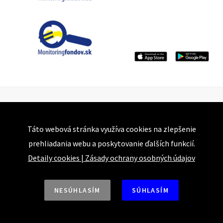
Táto webová stránka využíva cookies na zlepšenie
prehliadania webu a poskytovanie ďalších funkcií.
Detaily cookies
|
Zásady ochrany osobných údajov
Bajkalská 25
821 05 Bratislava
NESÚHLASÍM
SÚHLASÍM
Tel.: +421 918 493 917 | +421 915 874 744