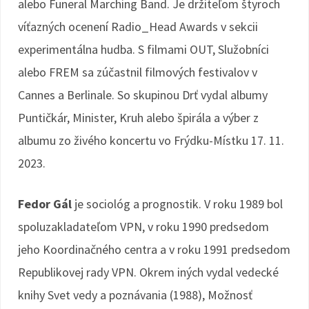
alebo Funeral Marching Band. Je držiteľom štyroch
víťazných ocenení Radio_Head Awards v sekcii
experimentálna hudba. S filmami OUT, Služobníci
alebo FREM sa zúčastnil filmových festivalov v
Cannes a Berlinale. So skupinou Drť vydal albumy
Puntičkár, Minister, Kruh alebo špirála a výber z
albumu zo živého koncertu vo Frýdku-Místku 17. 11.
2023.
Fedor Gál
je sociológ a prognostik. V roku 1989 bol
spoluzakladateľom VPN, v roku 1990 predsedom
jeho Koordinačného centra a v roku 1991 predsedom
Republikovej rady VPN. Okrem iných vydal vedecké
knihy Svet vedy a poznávania (1988), Možnosť