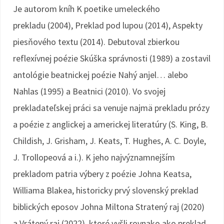
Je autorom kníh K poetike umeleckého
prekladu (2004), Preklad pod lupou (2014), Aspekty
piesňového textu (2014). Debutoval zbierkou
reflexívnej poézie Skúška správnosti (1989) a zostavil
antológie beatnickej poézie Nahý anjel… alebo
Nahlas (1995) a Beatnici (2010). Vo svojej
prekladateľskej práci sa venuje najmä prekladu prózy
a poézie z anglickej a americkej literatúry (S. King, B.
Childish, J. Grisham, J. Keats, T. Hughes, A. C. Doyle,
J. Trollopeová a i.). K jeho najvýznamnejším
prekladom patria výbery z poézie Johna Keatsa,
Williama Blakea, historicky prvý slovenský preklad
biblických eposov Johna Miltona Stratený raj (2020)
a Vrátený raj (2022), ktoré vyšli rovnako ako preklad