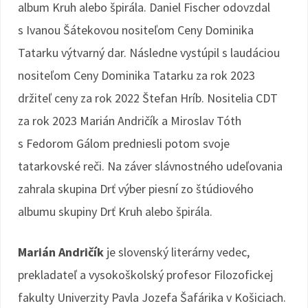
album Kruh alebo špirála. Daniel Fischer odovzdal
s Ivanou Šátekovou nositeľom Ceny Dominika
Tatarku výtvarný dar. Následne vystúpil s laudáciou
nositeľom Ceny Dominika Tatarku za rok 2023
držiteľ ceny za rok 2022 Štefan Hríb. Nositelia CDT
za rok 2023 Marián Andričík a Miroslav Tóth
s Fedorom Gálom predniesli potom svoje
tatarkovské reči. Na záver slávnostného udeľovania
zahrala skupina Drť výber piesní zo štúdiového
albumu skupiny Drť Kruh alebo špirála.
Marián Andričík
je slovenský literárny vedec,
prekladateľ a vysokoškolský profesor Filozofickej
fakulty Univerzity Pavla Jozefa Šafárika v Košiciach.