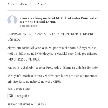
Zobraziť na Facebooku
·
Zdieľať
Konzervatívny inštitút M. R. Štefánika
Používateľ
si zmenil titulnú fotku.
1 mesiac pred
PRIPRAVILI SME KURZ ZÁKLADOV EKONOMICKÉHO MYSLENIA PRE
UČITEĽOV
Aktívni stredoškolskí učitelia so záujmom o ekonomické myslenie sa
môžu prihlásiť na náš víkendový kurz Klasická ekonómia pre učiteľov
(KEPU) 2026 do 31. JÚLA.
Kapacita je však obmedzená. Preto odporúčame sa prihlásiť čím skôr.
Všetky informácie o tomto vzdelávacom kurze pre nich a o možnosti
prihlásenia sa na neho sú na webe KEPU:
kep
...
Zobraziť viac
Fotografia
Zobraziť na Facebooku
·
Zdieľať