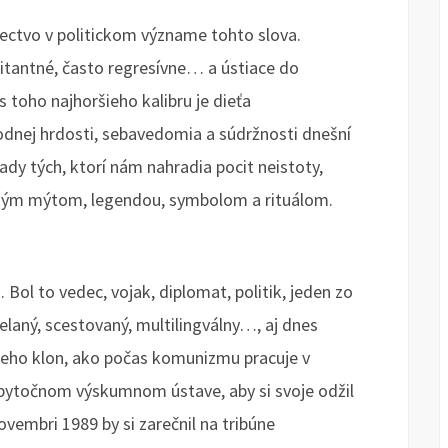
ctvo v politickom význame tohto slova.
itantné, často regresívne… a ústiace do
s toho najhoršieho kalibru je dieťa
odnej hrdosti, sebavedomia a súdržnosti dnešní
ady tých, ktorí nám nahradia pocit neistoty,
akým mýtom, legendou, symbolom a rituálom.
 Bol to vedec, vojak, diplomat, politik, jeden zo
laný, scestovaný, multilingválny…, aj dnes
 jeho klon, ako počas komunizmu pracuje v
bytočnom výskumnom ústave, aby si svoje odžil
ovembri 1989 by si zarečnil na tribúne