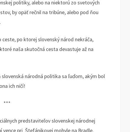
skej politiky, alebo na niektorú zo svetových
stov, by opäť rečnil na tribúne, alebo pod ňou
.
 ceste, po ktorej slovenský národ nekráča,
 ktoré naša skutočná cesta devastuje až na
á slovenská národná politika sa ľuďom, akým bol
na ich ničí!
***
ciálnych predstaviteľov slovenskej národnej
 vence pri Štefánikovej mohyle na Bradle.