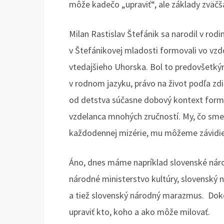
môže kadečo „upraviť“, ale základy zväčš
Milan Rastislav Štefánik sa narodil v rodi
v Štefánikovej mladosti formovali vo vzd
vtedajšieho Uhorska. Bol to predovšetkým
v rodnom jazyku, právo na život podľa zd
od detstva súčasne dobový kontext formo
vzdelanca mnohých zručností. My, čo sme 
každodennej mizérie, mu môžeme závidie
Áno, dnes máme napríklad slovenské národ
národné ministerstvo kultúry, slovenský
a tiež slovenský národný marazmus. Dokonc
upraviť kto, koho a ako môže milovať.