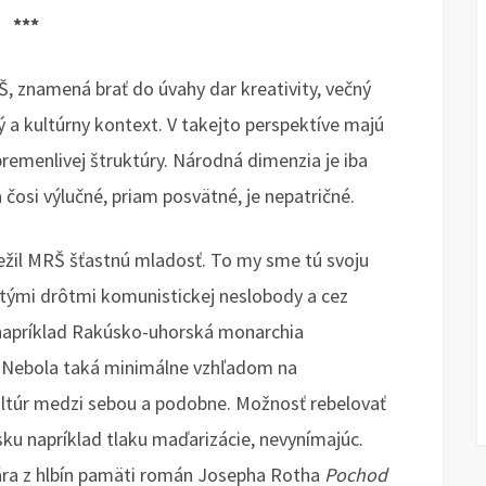
***
Š, znamená brať do úvahy dar kreativity, večný
ý a kultúrny kontext. V takejto perspektíve majú
remenlivej štruktúry. Národná dimenzia je iba
čosi výlučné, priam posvätné, je nepatričné.
režil MRŠ šťastnú mladosť. To my sme tú svoju
natými drôtmi komunistickej neslobody a cez
 napríklad Rakúsko-uhorská monarchia
. Nebola taká minimálne vzhľadom na
ultúr medzi sebou a podobne. Možnosť rebelovať
ku napríklad tlaku maďarizácie, nevynímajúc.
ára z hlbín pamäti román Josepha Rotha
Pochod