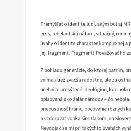
Premýšľať o identite ľudí, akým bol aj MR
eros, rebelantskú náturu, situačný, rodinn
úvahy o identite charakter komplexnej a p
jej fragment. Fragment! Považovať ho za 
Z pohľadu generácie, do ktorej patrím, p
vnímali tiež zväčša radostne, ale za ost
učebnice presýtené ideológiou, kde bola
opisovaná ako žalár národov – čo nebola
priepustnosť hraníc, obcovanie rôznych k
a vzdorovať vonkajším tlakom, na Slovens
Nevdojak sa mi pri takýchto úvahách vyn