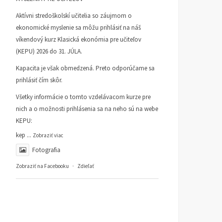
Aktívni stredoškolskí učitelia so záujmom o
ekonomické myslenie sa môžu prihlásiť na náš
víkendový kurz Klasická ekonómia pre učiteľov
(KEPU) 2026 do 31. JÚLA.
Kapacita je však obmedzená. Preto odporúčame sa
prihlásiť čím skôr.
Všetky informácie o tomto vzdelávacom kurze pre
nich a o možnosti prihlásenia sa na neho sú na webe
KEPU:
kep
...
Zobraziť viac
Fotografia
Zobraziť na Facebooku
·
Zdieľať