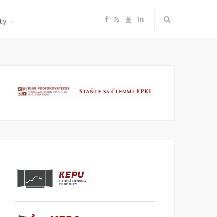
F
R
Y
L
ty
a
S
o
i
c
S
u
n
e
T
k
b
u
e
o
b
d
o
e
I
k
n