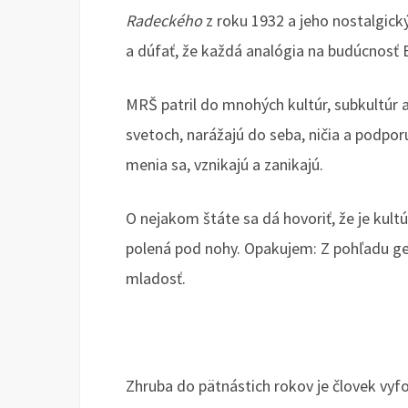
Radeckého
z roku 1932 a jeho nostalgický
a dúfať, že každá analógia na budúcnosť E
MRŠ patril do mnohých kultúr, subkultúr a 
svetoch, narážajú do seba, ničia a podporu
menia sa, vznikajú a zanikajú.
O nejakom štáte sa dá hovoriť, že je kul
polená pod nohy. Opakujem: Z pohľadu gen
mladosť.
Zhruba do pätnástich rokov je človek vyf