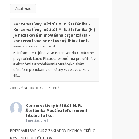
Zistiť viac
Konzervatívny inštitút M. R. Štefánika –
Konzervatívny inštitút M. R. Štefánika (KI)
je nezisková mimovládna organizácia –
konzervatívne orientovaný think-tank.
www.konzervativizmus.sk
KI informuje 1. júna 2026 Peter Gonda Otvárame
prvý ročník kurzu Klasická ekonómia pre učiteľov
# ekonómia # vzdelávanie Stredoškolským
učiteľom ponúkame unikátny vzdelávací kurz
ek...
Zobraziť na Facebooku
·
Zdieľať
Konzervatívny inštitút M. R.
Štefánika
Používateľ si zmenil
titulnú fotku.
1 mesiac pred
PRIPRAVILI SME KURZ ZÁKLADOV EKONOMICKÉHO
MYSLENIA PRE UČITEĽOV