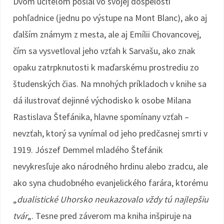
Dvom učiteľom poslal vo svojej dospelosti
pohľadnice (jednu po výstupe na Mont Blanc), ako aj
ďalším známym z mesta, ale aj Emílii Chovancovej,
čím sa vysvetloval jeho vzťah k Sarvašu, ako znak
opaku zatrpknutosti k maďarskému prostrediu zo
študenských čias. Na mnohých príkladoch v knihe sa
dá ilustrovať dejinné východisko k osobe Milana
Rastislava Štefánika, hlavne spomínany vzťah –
nevzťah, ktorý sa vynímal od jeho predčasnej smrti v
1919. Jószef Demmel mladého Štefánik
nevykresľuje ako národného hrdinu alebo zradcu, ale
ako syna chudobného evanjelického farára, ktorému
„
dualistické Uhorsko neukazovalo vždy tú najlepšiu
tvár
„. Tesne pred záverom ma kniha inšpiruje na