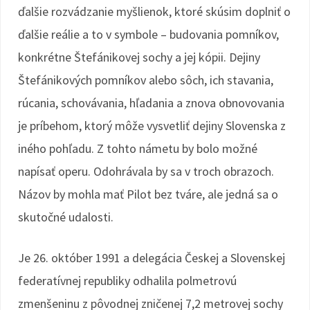
ďalšie rozvádzanie myšlienok, ktoré skúsim doplniť o
ďalšie reálie a to v symbole – budovania pomníkov,
konkrétne Štefánikovej sochy a jej kópii. Dejiny
Štefánikových pomníkov alebo sôch, ich stavania,
rúcania, schovávania, hľadania a znova obnovovania
je príbehom, ktorý môže vysvetliť dejiny Slovenska z
iného pohľadu. Z tohto námetu by bolo možné
napísať operu. Odohrávala by sa v troch obrazoch.
Názov by mohla mať Pilot bez tváre, ale jedná sa o
skutočné udalosti.
Je 26. október 1991 a delegácia Českej a Slovenskej
federatívnej republiky odhalila polmetrovú
zmenšeninu z pôvodnej zničenej 7,2 metrovej sochy