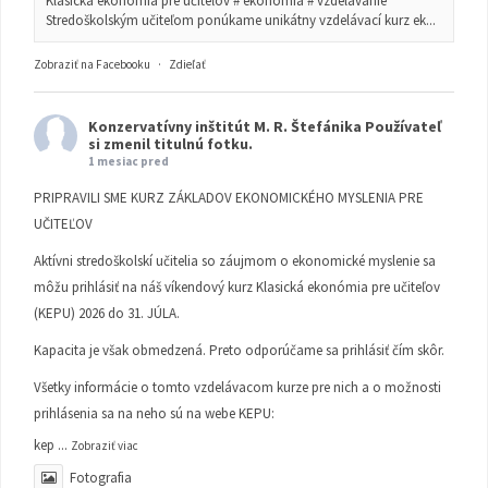
Klasická ekonómia pre učiteľov # ekonómia # vzdelávanie
Stredoškolským učiteľom ponúkame unikátny vzdelávací kurz ek...
Zobraziť na Facebooku
·
Zdieľať
Konzervatívny inštitút M. R. Štefánika
Používateľ
si zmenil titulnú fotku.
1 mesiac pred
PRIPRAVILI SME KURZ ZÁKLADOV EKONOMICKÉHO MYSLENIA PRE
UČITEĽOV
Aktívni stredoškolskí učitelia so záujmom o ekonomické myslenie sa
môžu prihlásiť na náš víkendový kurz Klasická ekonómia pre učiteľov
(KEPU) 2026 do 31. JÚLA.
Kapacita je však obmedzená. Preto odporúčame sa prihlásiť čím skôr.
Všetky informácie o tomto vzdelávacom kurze pre nich a o možnosti
prihlásenia sa na neho sú na webe KEPU:
kep
...
Zobraziť viac
Fotografia