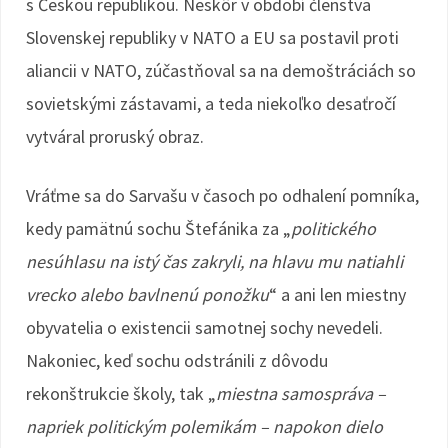
s Českou republikou. Neskôr v období členstva
Slovenskej republiky v NATO a EU sa postavil proti
aliancii v NATO, zúčastňoval sa na demoštráciách so
sovietskými zástavami, a teda niekoľko desaťročí
vytváral proruský obraz.
Vráťme sa do Sarvašu v časoch po odhalení pomníka,
kedy pamätnú sochu Štefánika za „
politického
nesúhlasu na istý čas zakryli, na hlavu mu natiahli
vrecko alebo bavlnenú ponožku
“ a ani len miestny
obyvatelia o existencii samotnej sochy nevedeli.
Nakoniec, keď sochu odstránili z dôvodu
rekonštrukcie školy, tak „
miestna samospráva –
napriek politickým polemikám – napokon dielo