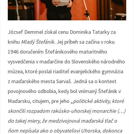
József Demmel získal cenu Dominika Tatarky za
knihu
Mladý Štefánik.
Jej príbeh sa začína v roku
1946 doručením Štefánikového maturitného
vysvedčenia v maďarčine do Slovenského národného
múzea, ktoré poslal riaditeľ evanjelického gymnázia
z maďarského mesta Sarvaš. Jedná sa o kontext
povojnového odbobia, kedy bol vnímaný Štefánik v
Maďarsku, citujem, pre jeho „
politické aktivity, ktoré
skončili rozpadom rakúsko-uhorskej monarchie (…)
do takej miery, že medzivojnová maďarská tlač o
ňom nepísala ako o obyvateľovi Uhorska, dokonca