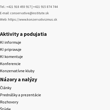
Tel.: +421 918 493 917 | +421 915 874 744
E-mail: conservative@institute.sk
Web: https://www.konzervativizmus.sk
Aktivity a podujatia
KI informuje
KI pripravuje
KI komentuje
Konferencie
Konzervatívne kluby
Názory a nalýzy
Články
Prednášky a prezentácie
Rozhovory
Štúdie