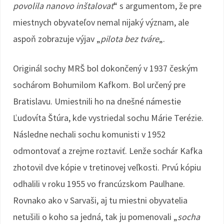
povolila nanovo inštalovať
“ s argumentom, že pre
miestnych obyvateľov nemal nijaký význam, ale
aspoň zobrazuje výjav „
pilota bez tváre
„.
Originál sochy MRŠ bol dokončený v 1937 českým
sochárom Bohumilom Kafkom. Bol určený pre
Bratislavu. Umiestnili ho na dnešné námestie
Ľudovíta Štúra, kde vystriedal sochu Márie Terézie.
Následne nechali sochu komunisti v 1952
odmontovať a zrejme roztaviť. Lenže sochár Kafka
zhotovil dve kópie v tretinovej veľkosti. Prvú kópiu
odhalili v roku 1955 vo francúzskom Paulhane.
Rovnako ako v Sarvaši, aj tu miestni obyvatelia
netušili o koho sa jedná, tak ju pomenovali „
socha