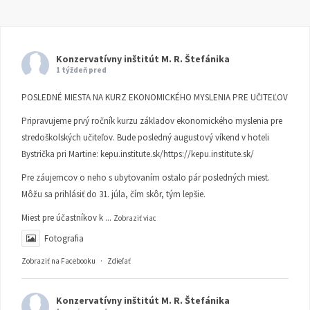
Konzervatívny inštitút M. R. Štefánika
1 týždeň pred
POSLEDNÉ MIESTA NA KURZ EKONOMICKÉHO MYSLENIA PRE UČITEĽOV
Pripravujeme prvý ročník kurzu základov ekonomického myslenia pre
stredoškolských učiteľov. Bude posledný augustový víkend v hoteli
Bystrička pri Martine:
kepu.institute.sk/https://kepu.institute.sk/
Pre záujemcov o neho s ubytovaním ostalo pár posledných miest.
Môžu sa prihlásiť do 31. júla, čím skôr, tým lepšie.
Miest pre účastníkov k
...
Zobraziť viac
Fotografia
Zobraziť na Facebooku
·
Zdieľať
Konzervatívny inštitút M. R. Štefánika