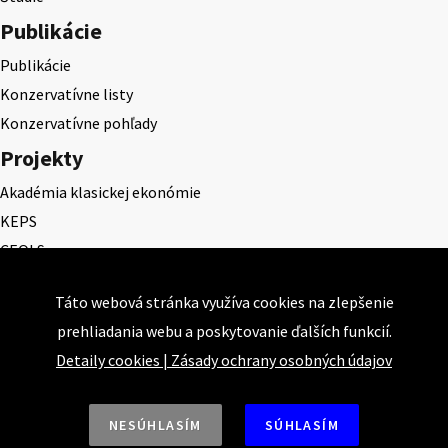
Publikácie
Publikácie
Konzervatívne listy
Konzervatívne pohľady
Projekty
Akadémia klasickej ekonómie
KEPS
CEQLS
Cena Dominika Tatarku
Táto webová stránka využíva cookies na zlepšenie
Cena Ernesta Valka
prehliadania webu a poskytovanie ďalších funkcií.
Študentská esej
Detaily cookies
|
Zásady ochrany osobných údajov
Deň daňového odbremenenia
NESÚHLASÍM
SÚHLASÍM