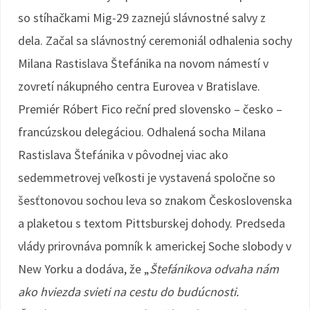
so stíhačkami Mig-29 zaznejú slávnostné salvy z
dela. Začal sa slávnostný ceremoniál odhalenia sochy
Milana Rastislava Štefánika na novom námestí v
zovretí nákupného centra Eurovea v Bratislave.
Premiér Róbert Fico reční pred slovensko – česko –
francúzskou delegáciou. Odhalená socha Milana
Rastislava Štefánika v pôvodnej viac ako
sedemmetrovej veľkosti je vystavená spoločne so
šesťtonovou sochou leva so znakom Československa
a plaketou s textom Pittsburskej dohody. Predseda
vlády prirovnáva pomník k americkej Soche slobody v
New Yorku a dodáva, že „
Štefánikova odvaha nám
ako hviezda svieti na cestu do budúcnosti.