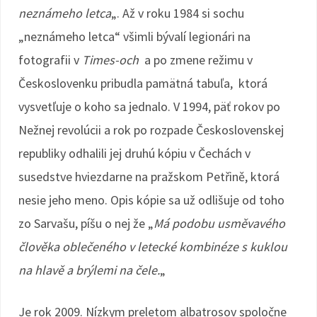
neznámeho letca
„. Až v roku 1984 si sochu
„neznámeho letca“ všimli bývalí legionári na
fotografii v
Times-och
a po zmene režimu v
Českoslovenku pribudla pamätná tabuľa, ktorá
vysvetľuje o koho sa jednalo. V 1994, päť rokov po
Nežnej revolúcii a rok po rozpade Československej
republiky odhalili jej druhú kópiu v Čechách v
susedstve hviezdarne na pražskom Petřině, ktorá
nesie jeho meno. Opis kópie sa už odlišuje od toho
zo Sarvašu, píšu o nej že „
Má podobu usměvavého
člověka oblečeného v letecké kombinéze s kuklou
na hlavě a brýlemi na čele.
„
Je rok 2009. Nízkym preletom albatrosov spoločne