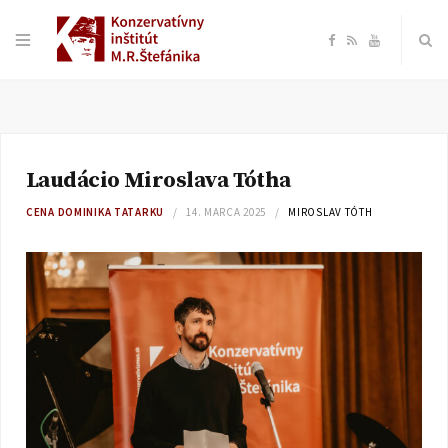
F
R
Y
a
S
o
c
S
u
Laudácio Miroslava Tótha
e
T
CENA DOMINIKA TATARKU
14. MARCA 2025
MIROSLAV TÓTH
b
u
o
b
o
e
k