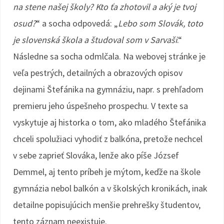
na stene našej školy? Kto ťa zhotovil a aký je tvoj
osud?
“ a socha odpovedá: „
Lebo som Slovák, toto
je slovenská škola a študoval som v Sarvaši
.“
Následne sa socha odmlčala. Na webovej stránke je
veľa pestrých, detailných a obrazových opisov
dejinami Štefánika na gymnáziu, napr. s prehľadom
premieru jeho úspešneho prospechu. V texte sa
vyskytuje aj historka o tom, ako mladého Štefánika
chceli spolužiaci vyhodiť z balkóna, pretože nechcel
v sebe zaprieť Slováka, lenže ako píše József
Demmel, aj tento príbeh je mýtom, keďže na škole
gymnázia nebol balkón a v školských kronikách, inak
detailne popisujúcich menšie prehrešky študentov,
tento záznam neexistuje.