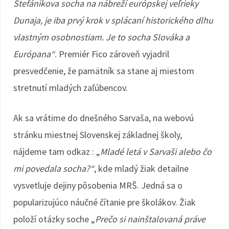
Štefánikova socha na nábreží európskej veľrieky
Dunaja, je iba prvý krok v splácaní historického dlhu
vlastným osobnostiam. Je to socha Slováka a
Európana“
. Premiér Fico zároveň vyjadril
presvedčenie, že pamätník sa stane aj miestom
stretnutí mladých zaľúbencov.
Ak sa vrátime do dnešného Sarvaša, na webovú
stránku miestnej Slovenskej základnej školy,
nájdeme tam odkaz : „
Mladé letá v Sarvaši alebo čo
mi povedala socha?“
, kde mladý žiak detailne
vysvetluje dejiny pôsobenia MRŠ. Jedná sa o
popularizujúco náučné čítanie pre školákov. Žiak
položí otázky soche „
Prečo si nainštalovaná práve