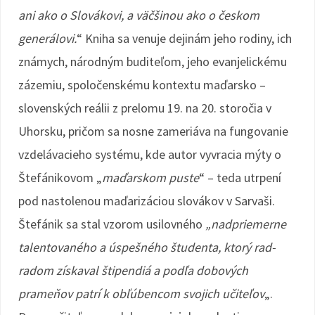
ani ako o Slovákovi, a väčšinou ako o českom
generálovi.
“ Kniha sa venuje dejinám jeho rodiny, ich
známych, národným buditeľom, jeho evanjelickému
zázemiu, spoločenskému kontextu maďarsko –
slovenských reálii z prelomu 19. na 20. storočia v
Uhorsku, pričom sa nosne zameriáva na fungovanie
vzdelávacieho systému, kde autor vyvracia mýty o
Štefánikovom „
maďarskom puste
“ – teda utrpení
pod nastolenou maďarizáciou slovákov v Sarvaši.
Štefánik sa stal vzorom usilovného
„nadpriemerne
talentovaného a úspešného študenta, ktorý rad-
radom získaval štipendiá a podľa dobových
prameňov patrí k obľúbencom svojich učiteľov
„.