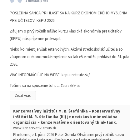
1 mesiac pred
POSLEDNÁ ŠANCA PRIHLÁSIŤ SA NA KURZ EKONOMICKÉHO MYSLENIA
PRE UČITEĽOV: KEPU 2026
Záujem o prvý ročník nášho kurzu Klasická ekonómia pre učiteľov
(KEPU) nás príjemne prekvapil.
Niekoľko miest je však ešte voľných. Aktívni stredoškolskí učitelia so
záujmom o ekonomické myslenie sa tak ešte môžu prihlásiť do 31. júla
2026.
VIAC INFORMÁCIÍ JE NA WEBE:
kepu.institute.sk/
Tešíme sa na spustenie toht
...
Zobraziť viac
Zistiť viac
Konzervatívny inštitút M. R. Štefánika – Konzervatívny
inštitút M. R. Štefánika (KI) je nezisková mimovládna
organizácia – konzervatívne orientovaný think-tank.
www.konzervativizmus.sk
KI informuje 1. júna 2026 Peter Gonda Otvárame prvý ročník kurzu