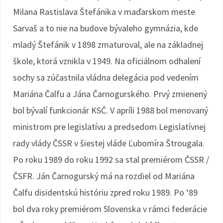
Milana Rastislava Štefánika v maďarskom meste
Sarvaš a to nie na budove bývaleho gymnázia, kde
mladý Štefánik v 1898 zmaturoval, ale na základnej
škole, ktorá vznikla v 1949. Na oficiálnom odhalení
sochy sa zúčastnila vládna delegácia pod vedením
Mariána Čalfu a Jána Čarnogurského. Prvý zmienený
bol bývalí funkcionár KSČ. V apríli 1988 bol menovaný
ministrom pre legislatívu a predsedom Legislatívnej
rady vlády ČSSR v šiestej vláde Ľubomíra Štrougala.
Po roku 1989 do roku 1992 sa stal premiérom ČSSR /
ČSFR. Ján Čarnogurský má na rozdiel od Mariána
Čalfu disidentskú históriu zpred roku 1989. Po ‘89
bol dva roky premiérom Slovenska v rámci federácie