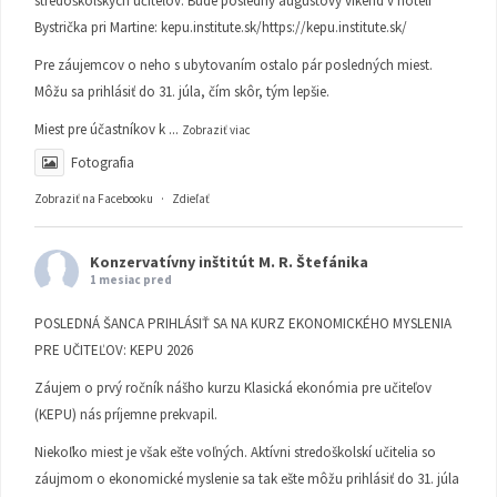
stredoškolských učiteľov. Bude posledný augustový víkend v hoteli
Bystrička pri Martine:
kepu.institute.sk/https://kepu.institute.sk/
Pre záujemcov o neho s ubytovaním ostalo pár posledných miest.
Môžu sa prihlásiť do 31. júla, čím skôr, tým lepšie.
Miest pre účastníkov k
...
Zobraziť viac
Fotografia
Zobraziť na Facebooku
·
Zdieľať
Konzervatívny inštitút M. R. Štefánika
1 mesiac pred
POSLEDNÁ ŠANCA PRIHLÁSIŤ SA NA KURZ EKONOMICKÉHO MYSLENIA
PRE UČITEĽOV: KEPU 2026
Záujem o prvý ročník nášho kurzu Klasická ekonómia pre učiteľov
(KEPU) nás príjemne prekvapil.
Niekoľko miest je však ešte voľných. Aktívni stredoškolskí učitelia so
záujmom o ekonomické myslenie sa tak ešte môžu prihlásiť do 31. júla