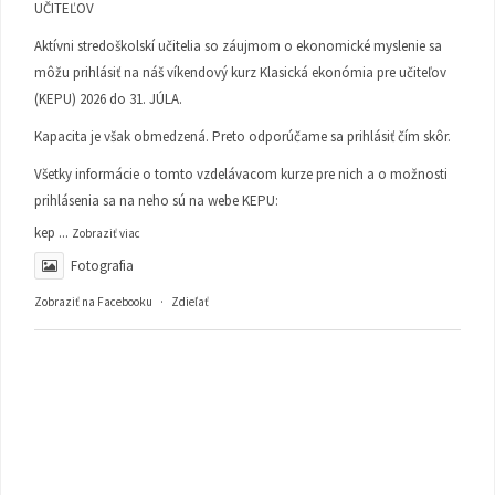
UČITEĽOV
Aktívni stredoškolskí učitelia so záujmom o ekonomické myslenie sa
môžu prihlásiť na náš víkendový kurz Klasická ekonómia pre učiteľov
(KEPU) 2026 do 31. JÚLA.
Kapacita je však obmedzená. Preto odporúčame sa prihlásiť čím skôr.
Všetky informácie o tomto vzdelávacom kurze pre nich a o možnosti
prihlásenia sa na neho sú na webe KEPU:
kep
...
Zobraziť viac
Fotografia
Zobraziť na Facebooku
·
Zdieľať