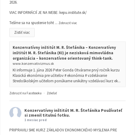
2026.
VIAC INFORMÁCIÍ JE NA WEBE:
kepu.institute.sk/
Tešíme sa na spustenie toht
...
Zobraziť viac
Zistiť viac
Konzervatívny inštitút M. R. Štefánika – Konzervatívny
inštitút M. R. Štefánika (KI) je nezisková mimovládna
organizácia – konzervatívne orientovaný think-tank.
www.konzervativizmus.sk
KI informuje 1. júna 2026 Peter Gonda Otvárame prvý ročník kurzu
Klasická ekonómia pre učiteľov # ekonómia # vzdelávanie
Stredoškolským učiteľom ponúkame unikátny vzdelávací kurz ek...
Zobraziť na Facebooku
·
Zdieľať
Konzervatívny inštitút M. R. Štefánika
Používateľ
si zmenil titulnú fotku.
1 mesiac pred
PRIPRAVILI SME KURZ ZÁKLADOV EKONOMICKÉHO MYSLENIA PRE