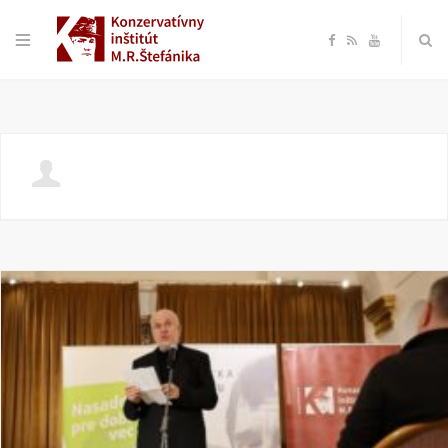
F
R
Y
a
S
o
c
S
u
e
T
b
u
o
b
o
e
k