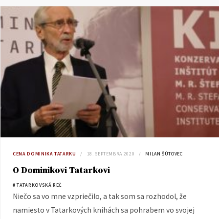
CENA DOMINIKA TATARKU
18. SEPTEMBRA 2020
MILAN ŠÚTOVEC
O Dominikovi Tatarkovi
# TATARKOVSKÁ REČ
Niečo sa vo mne vzpriečilo, a tak som sa rozhodol, že
namiesto v Tatarkových knihách sa pohrabem vo svojej