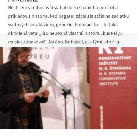
# TATARKOVSKÁ REČ
Nechcem v tejto chvíli siahať do rozsiahleho portfólia
príkladov z histórie, keď bagatelizácia zla stála na začiatku
svetových katakliziem, genocíd, holokaustu… Je taká
okrídlená veta: „Kto nepozná vlastnú históriu, bude si ju
musieť zopakovať.“ Asi áno. Bohužiaľ, aj s tými, ktorí ju
poznajú.