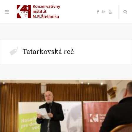
F
R
Y
a
S
o
c
S
u
Tatarkovská reč
e
T
b
u
o
b
o
e
k