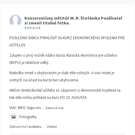
Konzervatívny inštitút M. R. Štefánika
Používateľ
si zmenil titulnú fotku.
6 dní pred
POSLEDNÁ ŠANCA PRIHLÁSIŤ SA KURZ EKONOMICKÉHO MYSLENIA PRE
UČITEĽOV
Záujem o prvý ročník nášho kurzu Klasická ekonómia pre učiteľov
(KEPU) je relatívne veľký.
Niekoľko miest s ubytovaním je však ešte voľných. A viac miest je
voľných na účasť na kurze bez ubytovania.
Aktívni stredoškolskí učitelia so záujmom o ekonomické myslenie sa
tak ešte môžu prihlásiť na kurz DO 23. AUGUSTA.
VIAC INFO:
kepu.ins
...
Zobraziť viac
Fotografia
Zobraziť na Facebooku
·
Zdieľať