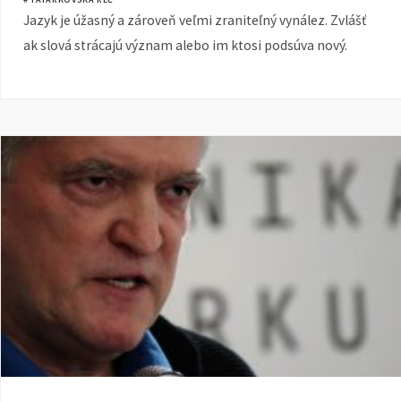
Jazyk je úžasný a zároveň veľmi zraniteľný vynález. Zvlášť
ak slová strácajú význam alebo im ktosi podsúva nový.