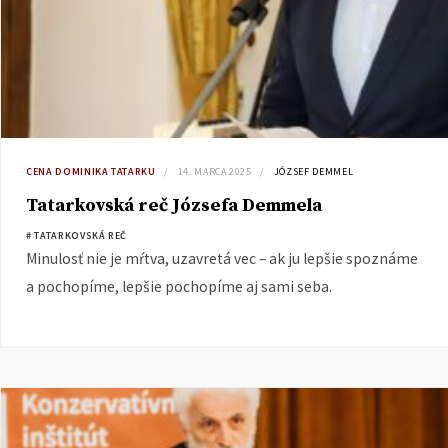
CENA DOMINIKA TATARKU
14. MARCA 2025
JÓZSEF DEMMEL
Tatarkovská reč Józsefa Demmela
# TATARKOVSKÁ REČ
Minulosť nie je mŕtva, uzavretá vec – ak ju lepšie spoznáme
a pochopíme, lepšie pochopíme aj sami seba.