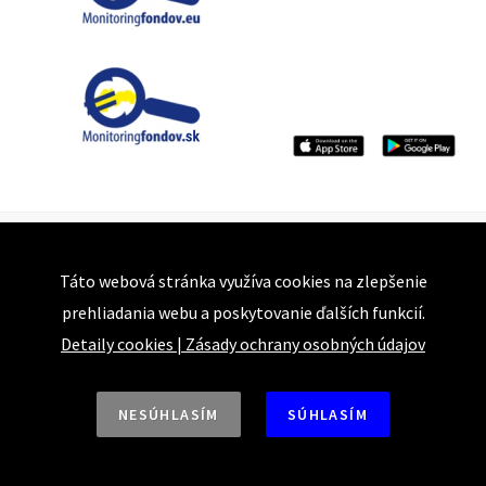
Táto webová stránka využíva cookies na zlepšenie
prehliadania webu a poskytovanie ďalších funkcií.
Detaily cookies
|
Zásady ochrany osobných údajov
Bajkalská 25
NESÚHLASÍM
SÚHLASÍM
821 05 Bratislava