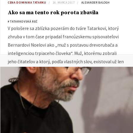
CENA DOMINIKA TATARKU
16. MARCA 2017
ALEXANDER BALOGH
Ako sa ma tento rok porota zbavila
# TATARKOVSKÁ REČ
V pološere sa zblízka pozerám do tváre Tatarkovi, ktorý
zhruba v tom čase pripadal francúzskemu spisovateľovi
Bernardovi Noelovi ako „muž s postavou drevorubača a
inteligenciou trpiaceho človeka“. Muž, ktorému zobrali
jeho čitateľov a ktorý, podľa vlastných slov, existoval už len
pre políciu.