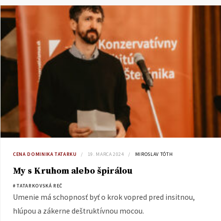
CENA DOMINIKA TATARKU
19. MARCA 2024
MIROSLAV TÓTH
My s Kruhom alebo špirálou
# TATARKOVSKÁ REČ
Umenie má schopnosť byť o krok vopred pred insitnou,
hlúpou a zákerne deštruktívnou mocou.