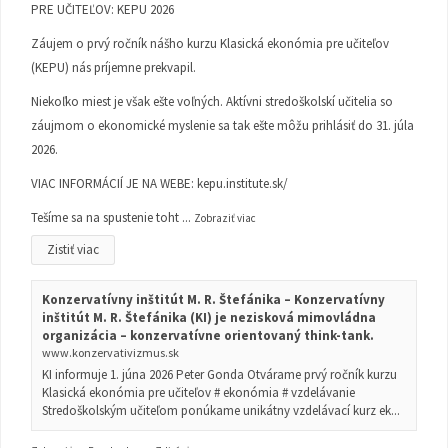
PRE UČITEĽOV: KEPU 2026
Záujem o prvý ročník nášho kurzu Klasická ekonómia pre učiteľov
(KEPU) nás príjemne prekvapil.
Niekoľko miest je však ešte voľných. Aktívni stredoškolskí učitelia so
záujmom o ekonomické myslenie sa tak ešte môžu prihlásiť do 31. júla
2026.
VIAC INFORMÁCIÍ JE NA WEBE:
kepu.institute.sk/
Tešíme sa na spustenie toht
...
Zobraziť viac
Zistiť viac
Konzervatívny inštitút M. R. Štefánika – Konzervatívny
inštitút M. R. Štefánika (KI) je nezisková mimovládna
organizácia – konzervatívne orientovaný think-tank.
www.konzervativizmus.sk
KI informuje 1. júna 2026 Peter Gonda Otvárame prvý ročník kurzu
Klasická ekonómia pre učiteľov # ekonómia # vzdelávanie
Stredoškolským učiteľom ponúkame unikátny vzdelávací kurz ek...