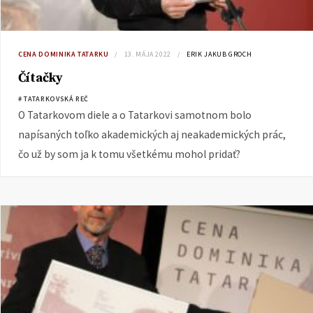
CENA DOMINIKA TATARKU
13. MÁJA 2022
ERIK JAKUB GROCH
Čítačky
# TATARKOVSKÁ REČ
O Tatarkovom diele a o Tatarkovi samotnom bolo
napísaných toľko akademických aj neakademických prác,
čo už by som ja k tomu všetkému mohol pridať?