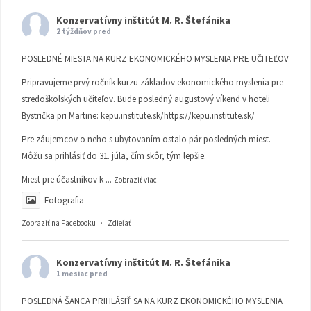
Konzervatívny inštitút M. R. Štefánika
2 týždňov pred
POSLEDNÉ MIESTA NA KURZ EKONOMICKÉHO MYSLENIA PRE UČITEĽOV
Pripravujeme prvý ročník kurzu základov ekonomického myslenia pre
stredoškolských učiteľov. Bude posledný augustový víkend v hoteli
Bystrička pri Martine:
kepu.institute.sk/https://kepu.institute.sk/
Pre záujemcov o neho s ubytovaním ostalo pár posledných miest.
Môžu sa prihlásiť do 31. júla, čím skôr, tým lepšie.
Miest pre účastníkov k
...
Zobraziť viac
Fotografia
Zobraziť na Facebooku
·
Zdieľať
Konzervatívny inštitút M. R. Štefánika
1 mesiac pred
POSLEDNÁ ŠANCA PRIHLÁSIŤ SA NA KURZ EKONOMICKÉHO MYSLENIA