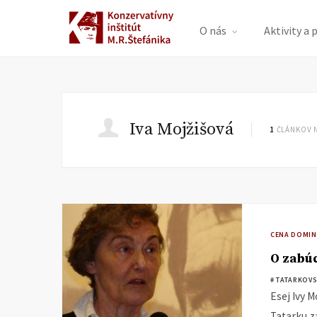
O nás
Aktivity a 
Iva Mojžišová
1
ČLÁNKOV 
CENA DOMIN
O zabú
# TATARKOVS
Esej Ivy 
Tatarku z