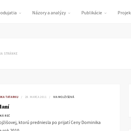
podujatia
Názory a analýzy
Publikácie
Projek
NA STRÁNKE
IKA TATARKU
28. MARCA 2011
IVA MOJŽIŠOVÁ
daní
KÁ REČ
Mojžišovej, ktorú predniesla po prijatí Ceny Dominika
a rok 2010…