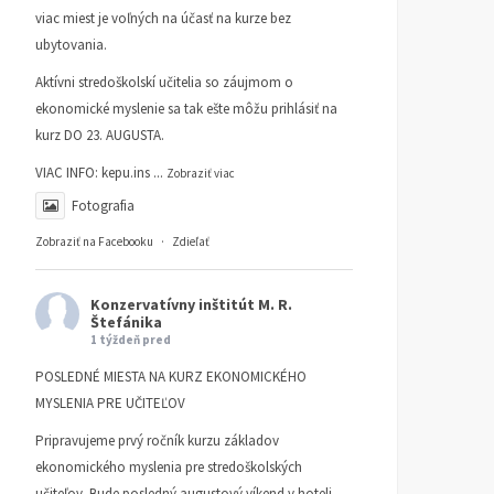
viac miest je voľných na účasť na kurze bez
ubytovania.
Aktívni stredoškolskí učitelia so záujmom o
ekonomické myslenie sa tak ešte môžu prihlásiť na
kurz DO 23. AUGUSTA.
VIAC INFO:
kepu.ins
...
Zobraziť viac
Fotografia
Zobraziť na Facebooku
·
Zdieľať
Konzervatívny inštitút M. R.
Štefánika
1 týždeň pred
POSLEDNÉ MIESTA NA KURZ EKONOMICKÉHO
MYSLENIA PRE UČITEĽOV
Pripravujeme prvý ročník kurzu základov
ekonomického myslenia pre stredoškolských
učiteľov. Bude posledný augustový víkend v hoteli