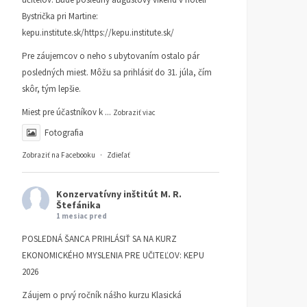
Bystrička pri Martine:
kepu.institute.sk/https://kepu.institute.sk/
Pre záujemcov o neho s ubytovaním ostalo pár
posledných miest. Môžu sa prihlásiť do 31. júla, čím
skôr, tým lepšie.
Miest pre účastníkov k
...
Zobraziť viac
Fotografia
Zobraziť na Facebooku
·
Zdieľať
Konzervatívny inštitút M. R.
Štefánika
1 mesiac pred
POSLEDNÁ ŠANCA PRIHLÁSIŤ SA NA KURZ
EKONOMICKÉHO MYSLENIA PRE UČITEĽOV: KEPU
2026
Záujem o prvý ročník nášho kurzu Klasická