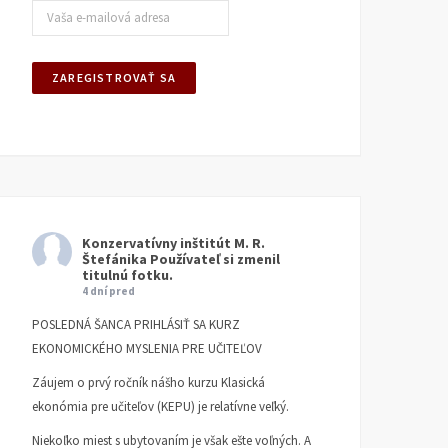
Konzervatívny inštitút M. R.
Štefánika
Používateľ si zmenil
titulnú fotku.
4 dní pred
POSLEDNÁ ŠANCA PRIHLÁSIŤ SA KURZ
EKONOMICKÉHO MYSLENIA PRE UČITEĽOV
Záujem o prvý ročník nášho kurzu Klasická
ekonómia pre učiteľov (KEPU) je relatívne veľký.
Niekoľko miest s ubytovaním je však ešte voľných. A