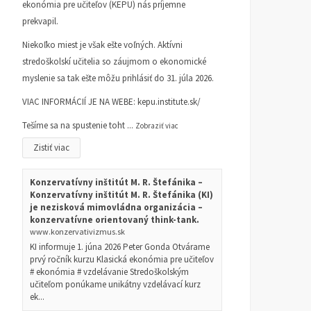
ekonómia pre učiteľov (KEPU) nás príjemne
prekvapil.
Niekoľko miest je však ešte voľných. Aktívni
stredoškolskí učitelia so záujmom o ekonomické
myslenie sa tak ešte môžu prihlásiť do 31. júla 2026.
VIAC INFORMÁCIÍ JE NA WEBE:
kepu.institute.sk/
Tešíme sa na spustenie toht
...
Zobraziť viac
Zistiť viac
Konzervatívny inštitút M. R. Štefánika –
Konzervatívny inštitút M. R. Štefánika (KI)
je nezisková mimovládna organizácia –
konzervatívne orientovaný think-tank.
www.konzervativizmus.sk
KI informuje 1. júna 2026 Peter Gonda Otvárame
prvý ročník kurzu Klasická ekonómia pre učiteľov
# ekonómia # vzdelávanie Stredoškolským
učiteľom ponúkame unikátny vzdelávací kurz
ek...