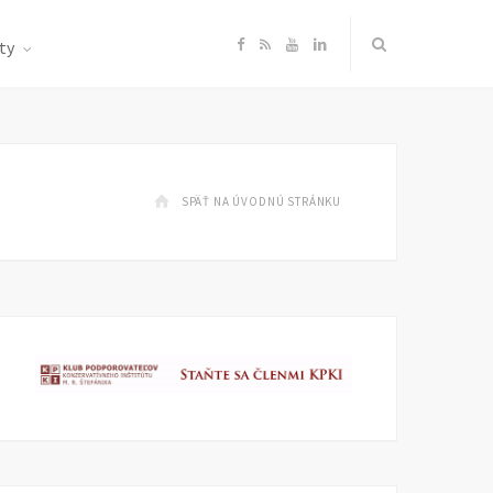
F
R
Y
L
ty
a
S
o
i
c
S
u
n
SPÄŤ NA ÚVODNÚ STRÁNKU
e
T
k
b
u
e
o
b
d
o
e
I
k
n