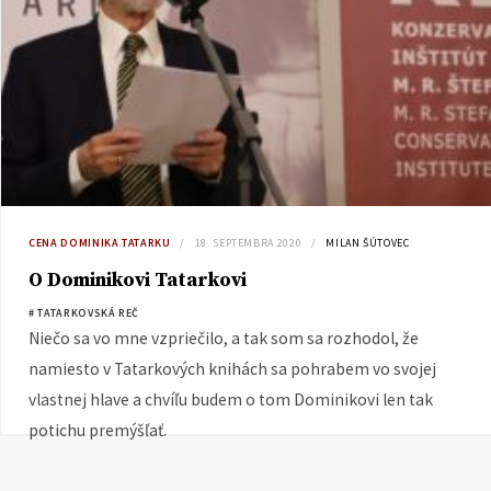
CENA DOMINIKA TATARKU
18. SEPTEMBRA 2020
MILAN ŠÚTOVEC
O Dominikovi Tatarkovi
# TATARKOVSKÁ REČ
Niečo sa vo mne vzpriečilo, a tak som sa rozhodol, že
namiesto v Tatarkových knihách sa pohrabem vo svojej
vlastnej hlave a chvíľu budem o tom Dominikovi len tak
potichu premýšľať.