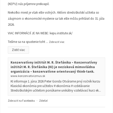
(KEPU) nás príjemne prekvapil.
Niekoľko miest je však ešte voľných. Aktívni stredoškolskí učitelia so
záujmom o ekonomické myslenie sa tak ešte môžu prihlásiť do 31. júla
2026.
VIAC INFORMÁCIÍ JE NA WEBE:
kepu.institute.sk/
Tešíme sa na spustenie toht
...
Zobraziť viac
Zistiť viac
Konzervatívny inštitút M. R. Štefánika – Konzervatívny
inštitút M. R. Štefánika (KI) je nezisková mimovládna
organizácia – konzervatívne orientovaný think-tank.
www.konzervativizmus.sk
KI informuje 1. júna 2026 Peter Gonda Otvárame prvý ročník kurzu
Klasická ekonómia pre učiteľov # ekonómia # vzdelávanie
Stredoškolským učiteľom ponúkame unikátny vzdelávací kurz ek...
Zobraziť na Facebooku
·
Zdieľať