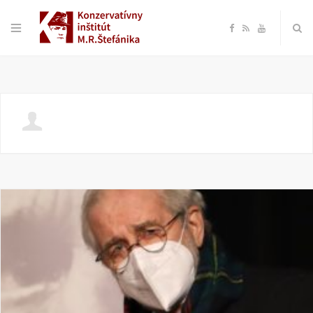
F
R
Y
a
S
o
c
S
u
e
T
b
u
o
b
o
e
k