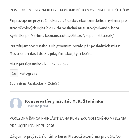
POSLEDNÉ MIESTA NA KURZ EKONOMICKÉHO MYSLENIA PRE UČITEĽOV
Pripravujeme prvý ročník kurzu základov ekonomického myslenia pre
stredoškolských učiteľov. Bude posledný augustový víkend v hoteli
Bystrička pri Martine:
kepu.institute.sk/https://kepu.institute.sk/
Pre záujemcov o neho s ubytovaním ostalo pár posledných miest.
Môžu sa prihlásiť do 31. júla, čím skôr, tým lepšie.
Miest pre účastníkov k
...
Zobraziť viac
Fotografia
Zobraziť na Facebooku
·
Zdieľať
Konzervatívny inštitút M. R. Štefánika
1 mesiac pred
POSLEDNÁ ŠANCA PRIHLÁSIŤ SA NA KURZ EKONOMICKÉHO MYSLENIA
PRE UČITEĽOV: KEPU 2026
Záujem o prvý ročník nášho kurzu Klasická ekonómia pre učiteľov