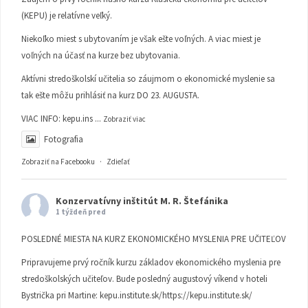
(KEPU) je relatívne veľký.
Niekoľko miest s ubytovaním je však ešte voľných. A viac miest je
voľných na účasť na kurze bez ubytovania.
Aktívni stredoškolskí učitelia so záujmom o ekonomické myslenie sa
tak ešte môžu prihlásiť na kurz DO 23. AUGUSTA.
VIAC INFO:
kepu.ins
...
Zobraziť viac
Fotografia
Zobraziť na Facebooku
·
Zdieľať
Konzervatívny inštitút M. R. Štefánika
1 týždeň pred
POSLEDNÉ MIESTA NA KURZ EKONOMICKÉHO MYSLENIA PRE UČITEĽOV
Pripravujeme prvý ročník kurzu základov ekonomického myslenia pre
stredoškolských učiteľov. Bude posledný augustový víkend v hoteli
Bystrička pri Martine:
kepu.institute.sk/https://kepu.institute.sk/