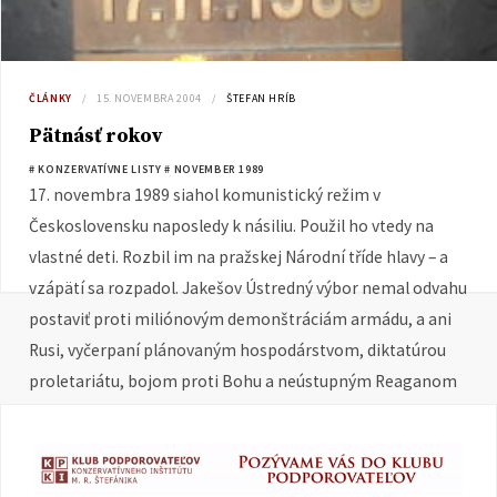
ČLÁNKY
15. NOVEMBRA 2004
ŠTEFAN HRÍB
Pätnásť rokov
# KONZERVATÍVNE LISTY
# NOVEMBER 1989
17. novembra 1989 siahol komunistický režim v
Československu naposledy k násiliu. Použil ho vtedy na
vlastné deti. Rozbil im na pražskej Národní tříde hlavy – a
vzápätí sa rozpadol. Jakešov Ústredný výbor nemal odvahu
postaviť proti miliónovým demonštráciám armádu, a ani
Rusi, vyčerpaní plánovaným hospodárstvom, diktatúrou
proletariátu, bojom proti Bohu a neústupným Reaganom
už nevládali pomôcť…