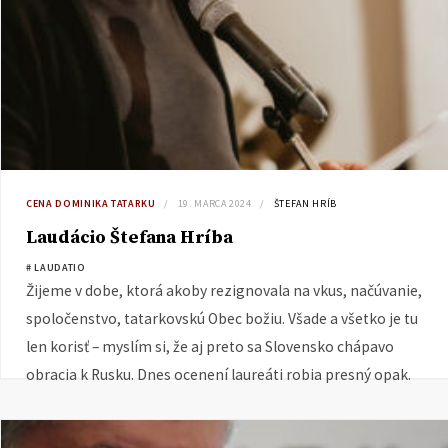
CENA DOMINIKA TATARKU
19. MARCA 2024
ŠTEFAN HRÍB
Laudácio Štefana Hríba
# LAUDATIO
Žijeme v dobe, ktorá akoby rezignovala na vkus, načúvanie,
spoločenstvo, tatarkovskú Obec božiu. Všade a všetko je tu
len korisť – myslím si, že aj preto sa Slovensko chápavo
obracia k Rusku. Dnes ocenení laureáti robia presný opak.