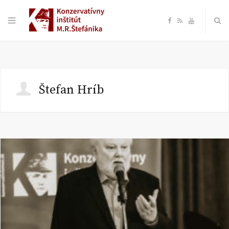
F
R
Y
a
S
o
c
S
u
Štefan Hríb
e
T
b
u
o
b
o
e
k