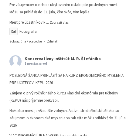
Pre záujemcov o neho s ubytovaním ostalo pár posledných miest.
Môžu sa prihlásiť do 31. júla, čím skôr, tým lepšie.
Miest pre účastníkov k
...
Zobraziť viac
Fotografia
Zobraziť na Facebooku
·
Zdieľať
Konzervatívny inštitút M. R. Štefánika
1 mesiac pred
POSLEDNÁ ŠANCA PRIHLÁSIŤ SA NA KURZ EKONOMICKÉHO MYSLENIA
PRE UČITEĽOV: KEPU 2026
Záujem o prvý ročník nášho kurzu Klasická ekonómia pre učiteľov
(KEPU) nás príjemne prekvapil.
Niekoľko miest je však ešte voľných. Aktívni stredoškolskí učitelia so
záujmom o ekonomické myslenie sa tak ešte môžu prihlásiť do 31. júla
2026.
VIAC INFORMÁCIÍ JE NA WEBE:
kepu.institute.sk/