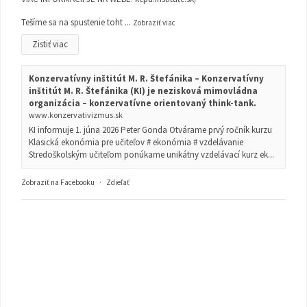
Tešíme sa na spustenie toht
...
Zobraziť viac
Zistiť viac
Konzervatívny inštitút M. R. Štefánika – Konzervatívny
inštitút M. R. Štefánika (KI) je nezisková mimovládna
organizácia – konzervatívne orientovaný think-tank.
www.konzervativizmus.sk
KI informuje 1. júna 2026 Peter Gonda Otvárame prvý ročník kurzu
Klasická ekonómia pre učiteľov # ekonómia # vzdelávanie
Stredoškolským učiteľom ponúkame unikátny vzdelávací kurz ek...
Zobraziť na Facebooku
·
Zdieľať