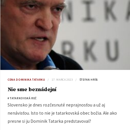
CENA DOMINIKA TATARKU
17. MARCA 2023
ŠTEFAN HRÍB
Nie sme beznádejní
# TATARKOVSKÁ REČ
Slovensko je dnes rozčesnuté neprajnosťou a už aj
nenávisťou. Isto to nie je tatarkovská obec božia. Ale ako
presne si ju Dominik Tatarka predstavoval?