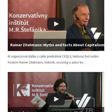
Rainer Zitelmann: Myths and Facts About Capitalism
KI organizoval ďalšiu z cyklu prednášok CEQLS, tentoraz bol naším
hosťom Rainer Zitelmann, historik, sociológ a autor be…