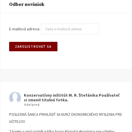
Odber noviniek
E-mailová adresa:
Konzervatívny inštitút M. R. Štefánika
Používateľ
si zmenil titulnú fotku.
4 dní pred
POSLEDNÁ ŠANCA PRIHLÁSIŤ SA KURZ EKONOMICKÉHO MYSLENIA PRE
UČITEĽOV
Záujem o prvý ročník nášho kurzu Klasická ekonómia pre učiteľov