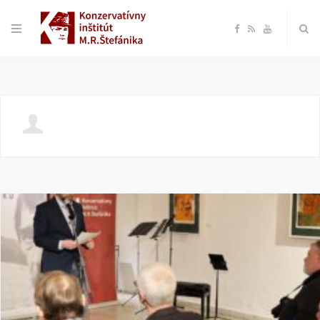
F
R
Y
a
S
o
c
S
u
e
T
b
u
o
b
o
e
k