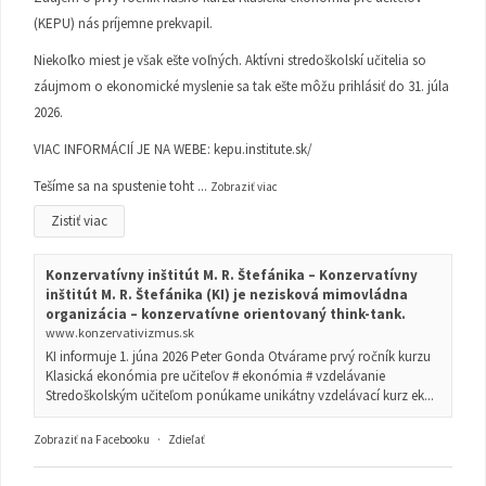
(KEPU) nás príjemne prekvapil.
Niekoľko miest je však ešte voľných. Aktívni stredoškolskí učitelia so
záujmom o ekonomické myslenie sa tak ešte môžu prihlásiť do 31. júla
2026.
VIAC INFORMÁCIÍ JE NA WEBE:
kepu.institute.sk/
Tešíme sa na spustenie toht
...
Zobraziť viac
Zistiť viac
Konzervatívny inštitút M. R. Štefánika – Konzervatívny
inštitút M. R. Štefánika (KI) je nezisková mimovládna
organizácia – konzervatívne orientovaný think-tank.
www.konzervativizmus.sk
KI informuje 1. júna 2026 Peter Gonda Otvárame prvý ročník kurzu
Klasická ekonómia pre učiteľov # ekonómia # vzdelávanie
Stredoškolským učiteľom ponúkame unikátny vzdelávací kurz ek...
Zobraziť na Facebooku
·
Zdieľať