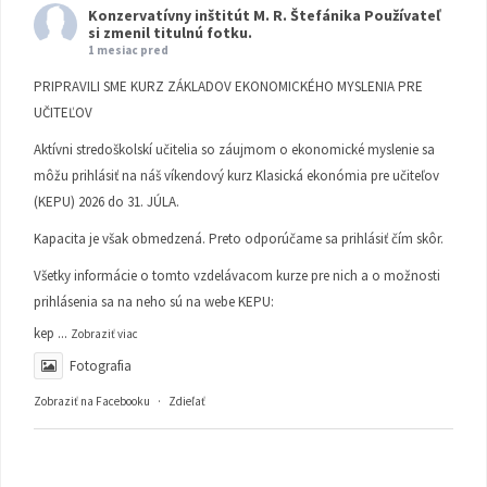
Konzervatívny inštitút M. R. Štefánika
Používateľ
si zmenil titulnú fotku.
1 mesiac pred
PRIPRAVILI SME KURZ ZÁKLADOV EKONOMICKÉHO MYSLENIA PRE
UČITEĽOV
Aktívni stredoškolskí učitelia so záujmom o ekonomické myslenie sa
môžu prihlásiť na náš víkendový kurz Klasická ekonómia pre učiteľov
(KEPU) 2026 do 31. JÚLA.
Kapacita je však obmedzená. Preto odporúčame sa prihlásiť čím skôr.
Všetky informácie o tomto vzdelávacom kurze pre nich a o možnosti
prihlásenia sa na neho sú na webe KEPU:
kep
...
Zobraziť viac
Fotografia
Zobraziť na Facebooku
·
Zdieľať