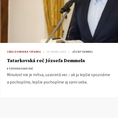
CENA DOMINIKA TATARKU
14. MARCA 2025
JÓZSEF DEMMEL
Tatarkovská reč Józsefa Demmela
# TATARKOVSKÁ REČ
Minulosť nie je mŕtva, uzavretá vec – ak ju lepšie spoznáme
a pochopíme, lepšie pochopíme aj sami seba.