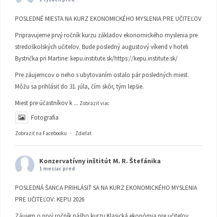
POSLEDNÉ MIESTA NA KURZ EKONOMICKÉHO MYSLENIA PRE UČITEĽOV
Pripravujeme prvý ročník kurzu základov ekonomického myslenia pre
stredoškolských učiteľov. Bude posledný augustový víkend v hoteli
Bystrička pri Martine:
kepu.institute.sk/https://kepu.institute.sk/
Pre záujemcov o neho s ubytovaním ostalo pár posledných miest.
Môžu sa prihlásiť do 31. júla, čím skôr, tým lepšie.
Miest pre účastníkov k
...
Zobraziť viac
Fotografia
Zobraziť na Facebooku
·
Zdieľať
Konzervatívny inštitút M. R. Štefánika
1 mesiac pred
POSLEDNÁ ŠANCA PRIHLÁSIŤ SA NA KURZ EKONOMICKÉHO MYSLENIA
PRE UČITEĽOV: KEPU 2026
Záujem o prvý ročník nášho kurzu Klasická ekonómia pre učiteľov