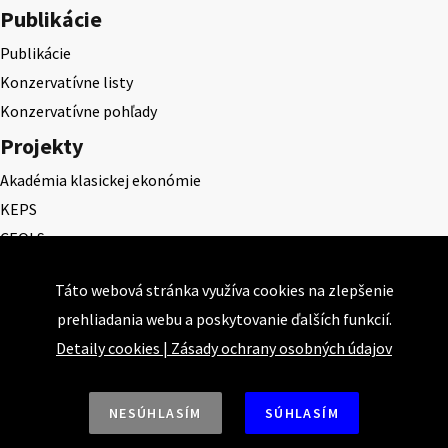
Publikácie
Publikácie
Konzervatívne listy
Konzervatívne pohľady
Projekty
Akadémia klasickej ekonómie
KEPS
CEQLS
Cena Dominika Tatarku
Táto webová stránka využíva cookies na zlepšenie
Cena Ernesta Valka
prehliadania webu a poskytovanie ďalších funkcií.
Študentská esej
Detaily cookies
|
Zásady ochrany osobných údajov
Deň daňového odbremenenia
NESÚHLASÍM
SÚHLASÍM
Nahor