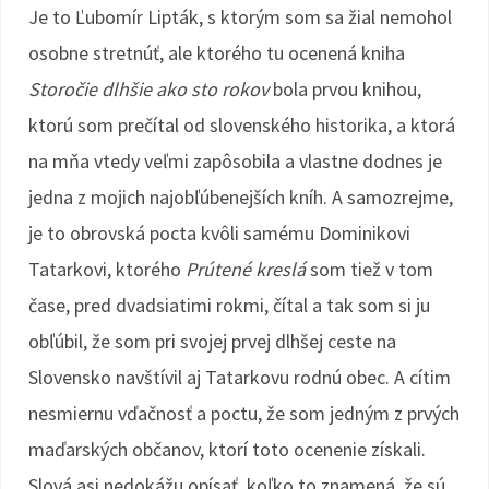
Je to Ľubomír Lipták, s ktorým som sa žial nemohol
osobne stretnúť, ale ktorého tu ocenená kniha
Storočie dlhšie ako sto rokov
bola prvou knihou,
ktorú som prečítal od slovenského historika, a ktorá
na mňa vtedy veľmi zapôsobila a vlastne dodnes je
jedna z mojich najobľúbenejších kníh. A samozrejme,
je to obrovská pocta kvôli samému Dominikovi
Tatarkovi, ktorého
Prútené kreslá
som tiež v tom
čase, pred dvadsiatimi rokmi, čítal a tak som si ju
obľúbil, že som pri svojej prvej dlhšej ceste na
Slovensko navštívil aj Tatarkovu rodnú obec. A cítim
nesmiernu vďačnosť a poctu, že som jedným z prvých
maďarských občanov, ktorí toto ocenenie získali.
Slová asi nedokážu opísať, koľko to znamená, že sú