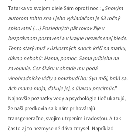
Tatarka vo svojom diele Sám oproti noci: „
Snovým
autorom tohto sna i jeho vykladačom je 63 ročný
spisovatel […] Posledných päť rokov žije v
bezprávnom postavení a v krajne nezavinenej biede.
Tento starý muž v úzkostných snoch kričí na matku,
dávno nebohú: Mama, pomoc. Sama pribieha na
zavolanie. Cez škáru v ohrade mu podá
vinohradnícke vidly a povzbudí ho: Syn môj, bráň sa.
Ach mama moja, ďakuje jej, s úlavou precitnúc.
”
Najnovšie poznatky vedy a psychológie tiež ukazujú,
že naši predkovia sa k nám prihovárajú
transgeneračne, svojím utrpením i radosťou. A tak
často aj to nezmyselné dáva zmysel. Napríklad