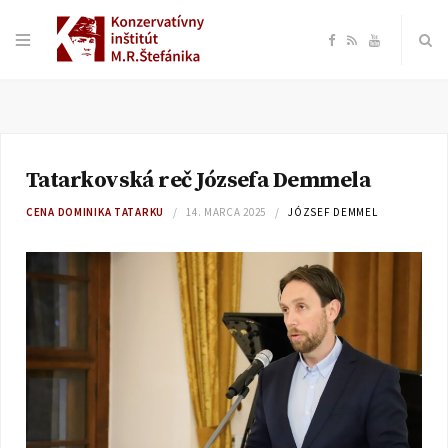
F
R
Y
a
S
o
c
S
u
Tatarkovská reč Józsefa Demmela
e
T
CENA DOMINIKA TATARKU
14. MARCA 2025
JÓZSEF DEMMEL
b
u
o
b
o
e
k