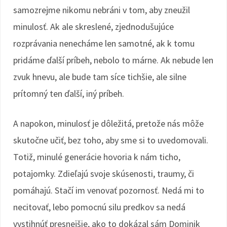
samozrejme nikomu nebráni v tom, aby zneužil
minulosť. Ak ale skreslené, zjednodušujúce
rozprávania nenecháme len samotné, ak k tomu
pridáme ďalší príbeh, nebolo to márne. Ak nebude len
zvuk hnevu, ale bude tam síce tichšie, ale silne
prítomný ten ďalší, iný príbeh.
A napokon, minulosť je dôležitá, pretože nás môže
skutočne učiť, bez toho, aby sme si to uvedomovali.
Totiž, minulé generácie hovoria k nám ticho,
potajomky. Zdieľajú svoje skúsenosti, traumy, či
pomáhajú. Stačí im venovať pozornosť. Nedá mi to
necitovať, lebo pomocnú silu predkov sa nedá
vystihnúť presnejšie, ako to dokázal sám Dominik