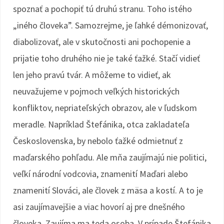
spoznať a pochopiť tú druhú stranu. Toho istého
„iného človeka”. Samozrejme, je ľahké démonizovať,
diabolizovať, ale v skutočnosti ani pochopenie a
prijatie toho druhého nie je také ťažké. Stačí vidieť
len jeho pravú tvár. A môžeme to vidieť, ak
neuvažujeme v pojmoch veľkých historických
konfliktov, nepriateľských obrazov, ale v ľudskom
meradle. Napríklad Štefánika, otca zakladateľa
Československa, by nebolo ťažké odmietnuť z
maďarského pohľadu. Ale mňa zaujímajú nie politici,
veľkí národní vodcovia, znamenití Maďari alebo
znamenití Slováci, ale človek z mäsa a kostí. A to je
asi zaujímavejšie a viac hovorí aj pre dnešného
človeka. Zaujíma ma teda osoba. V prípade Štefánika