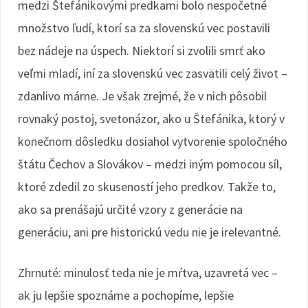
medzi Štefánikovými predkami bolo nespočetné
množstvo ľudí, ktorí sa za slovenskú vec postavili
bez nádeje na úspech. Niektorí si zvolili smrť ako
veľmi mladí, iní za slovenskú vec zasvätili celý život –
zdanlivo márne. Je však zrejmé, že v nich pôsobil
rovnaký postoj, svetonázor, ako u Štefánika, ktorý v
konečnom dôsledku dosiahol vytvorenie spoločného
štátu Čechov a Slovákov – medzi iným pomocou síl,
ktoré zdedil zo skuseností jeho predkov. Takže to,
ako sa prenášajú určité vzory z generácie na
generáciu, ani pre historickú vedu nie je irelevantné.
Zhrnuté: minulosť teda nie je mŕtva, uzavretá vec –
ak ju lepšie spoznáme a pochopíme, lepšie