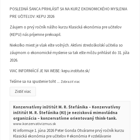
POSLEDNÁ ŠANCA PRIHLÁSIŤ SA NA KURZ EKONOMICKÉHO MYSLENIA
PRE UČITEĽOV: KEPU 2026
Záujem o prvý ročník nášho kurzu Klasická ekonómia pre učiteľov
(KEPU) nás príjemne prekvapil.
Niekoľko miest je však ešte voľných. Aktívni stredoškolskí učitelia so
záujmom o ekonomické myslenie sa tak ešte môžu prihlásiť do 31. júla
2026.
VIAC INFORMÁCIÍ JE NA WEBE:
kepu.institute.sk/
Tešíme sa na spustenie toht
...
Zobraziť viac
Zistiť viac
Konzervatívny inštitút M. R. Štefánika – Konzervatívny
inštitút M. R. Štefánika (KI) je nezisková mimovládna
organizácia – konzervatívne orientovaný think-tank.
www.konzervativizmus.sk
KI informuje 1. júna 2026 Peter Gonda Otvárame prvý ročník kurzu
Klasická ekonómia pre učiteľov # ekonómia # vzdelávanie