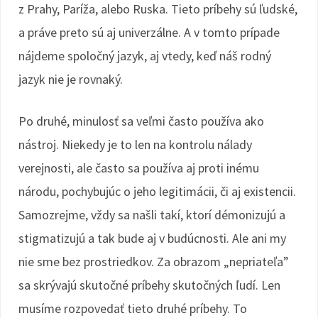
z Prahy, Paríža, alebo Ruska. Tieto príbehy sú ľudské,
a práve preto sú aj univerzálne. A v tomto prípade
nájdeme spoločný jazyk, aj vtedy, keď náš rodný
jazyk nie je rovnaký.
Po druhé, minulosť sa veľmi často používa ako
nástroj. Niekedy je to len na kontrolu nálady
verejnosti, ale často sa používa aj proti inému
národu, pochybujúc o jeho legitimácii, či aj existencii.
Samozrejme, vždy sa našli takí, ktorí démonizujú a
stigmatizujú a tak bude aj v budúcnosti. Ale ani my
nie sme bez prostriedkov. Za obrazom „nepriateľa”
sa skrývajú skutočné príbehy skutočných ľudí. Len
musíme rozpovedať tieto druhé príbehy. To