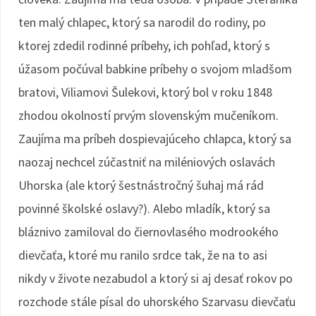
ten malý chlapec, ktorý sa narodil do rodiny, po
ktorej zdedil rodinné príbehy, ich pohľad, ktorý s
úžasom počúval babkine príbehy o svojom mladšom
bratovi, Viliamovi Šulekovi, ktorý bol v roku 1848
zhodou okolností prvým slovenským mučeníkom.
Zaujíma ma príbeh dospievajúceho chlapca, ktorý sa
naozaj nechcel zúčastniť na miléniových oslavách
Uhorska (ale ktorý šestnástročný šuhaj má rád
povinné školské oslavy?). Alebo mladík, ktorý sa
bláznivo zamiloval do čiernovlasého modrookého
dievčaťa, ktoré mu ranilo srdce tak, že na to asi
nikdy v živote nezabudol a ktorý si aj desať rokov po
rozchode stále písal do uhorského Szarvasu dievčaťu