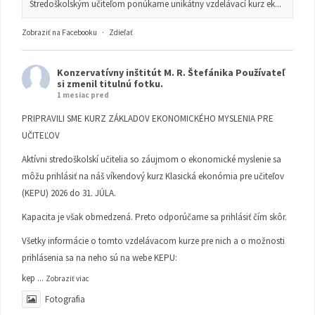
Stredoškolským učiteľom ponúkame unikátny vzdelávací kurz ek...
Zobraziť na Facebooku
·
Zdieľať
Konzervatívny inštitút M. R. Štefánika
Používateľ
si zmenil titulnú fotku.
1 mesiac pred
PRIPRAVILI SME KURZ ZÁKLADOV EKONOMICKÉHO MYSLENIA PRE
UČITEĽOV
Aktívni stredoškolskí učitelia so záujmom o ekonomické myslenie sa
môžu prihlásiť na náš víkendový kurz Klasická ekonómia pre učiteľov
(KEPU) 2026 do 31. JÚLA.
Kapacita je však obmedzená. Preto odporúčame sa prihlásiť čím skôr.
Všetky informácie o tomto vzdelávacom kurze pre nich a o možnosti
prihlásenia sa na neho sú na webe KEPU:
kep
...
Zobraziť viac
Fotografia