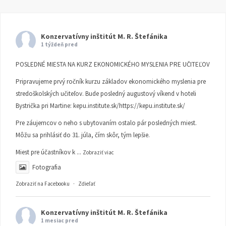
Konzervatívny inštitút M. R. Štefánika
1 týždeň pred
POSLEDNÉ MIESTA NA KURZ EKONOMICKÉHO MYSLENIA PRE UČITEĽOV
Pripravujeme prvý ročník kurzu základov ekonomického myslenia pre
stredoškolských učiteľov. Bude posledný augustový víkend v hoteli
Bystrička pri Martine:
kepu.institute.sk/https://kepu.institute.sk/
Pre záujemcov o neho s ubytovaním ostalo pár posledných miest.
Môžu sa prihlásiť do 31. júla, čím skôr, tým lepšie.
Miest pre účastníkov k
...
Zobraziť viac
Fotografia
Zobraziť na Facebooku
·
Zdieľať
Konzervatívny inštitút M. R. Štefánika
1 mesiac pred