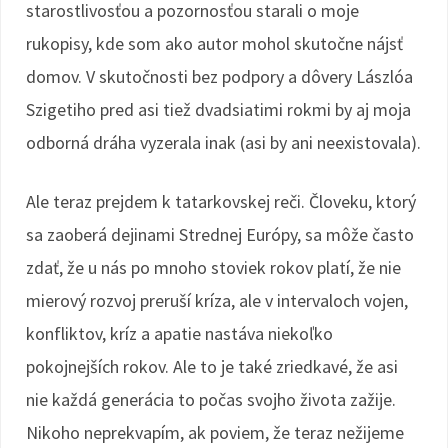
starostlivosťou a pozornosťou starali o moje
rukopisy, kde som ako autor mohol skutočne nájsť
domov. V skutočnosti bez podpory a dôvery Lászlóa
Szigetiho pred asi tiež dvadsiatimi rokmi by aj moja
odborná dráha vyzerala inak (asi by ani neexistovala).
Ale teraz prejdem k tatarkovskej reči. Človeku, ktorý
sa zaoberá dejinami Strednej Európy, sa môže často
zdať, že u nás po mnoho stoviek rokov platí, že nie
mierový rozvoj preruší kríza, ale v intervaloch vojen,
konfliktov, kríz a apatie nastáva niekoľko
pokojnejších rokov. Ale to je také zriedkavé, že asi
nie každá generácia to počas svojho života zažije.
Nikoho neprekvapím, ak poviem, že teraz nežijeme