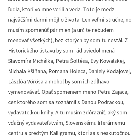
ľudia, ktorí vo mne verili a veria. Toto je medzi
najväčšími darmi môjho života. Len veľmi stručne, no
musím spomenúť pár mien (a určite nebudem
menovať všetkých), bez ktorých by som tu nestál. Z
Historického ústavu by som rád uviedol mená
Slavomíra Michálka, Petra Šoltésa, Evy Kowalskej,
Michala Kšiňana, Romana Holeca, Daniely Kodajovej,
Lászlóa Vörösa a mohol by som ich zdĺhavo
vymenovávať. Opäť spomeniem meno Petra Zajaca,
cez ktorého som sa zoznámil s Danou Podrackou,
vydavateľkou knihy. A tu musím zdôrazniť, aký som
vďačný vydavateľstvám, Slovenskému literárnemu
centru a predtým Kalligramu, ktorí sa s neskutočnou