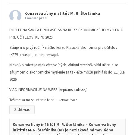
Konzervatívny inštitút M. R. Štefánika
1 mesiac pred
POSLEDNÁ ŠANCA PRIHLÁSIŤ SA NA KURZ EKONOMICKÉHO MYSLENIA
PRE UČITEĽOV: KEPU 2026
Záujem o prvý ročník nášho kurzu Klasická ekonómia pre učiteľov
(KEPU) nás príjemne prekvapil.
Niekoľko miest je však ešte voľných. Aktívni stredoškolskí učitelia so
záujmom o ekonomické myslenie sa tak ešte môžu prihlásiť do 31. júla
2026.
VIAC INFORMÁCIÍ JE NA WEBE:
kepu.institute.sk/
Tešíme sa na spustenie toht
...
Zobraziť viac
Zistiť viac
Konzervatívny inštitút M. R. Štefánika – Konzervatívny
inštitút M. R. Štefánika (KI) je nezisková mimovládna