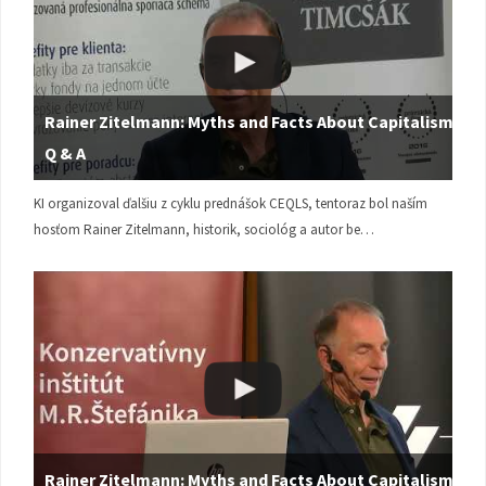
Rainer Zitelmann: Myths and Facts About Capitalism |
Q & A
KI organizoval ďalšiu z cyklu prednášok CEQLS, tentoraz bol naším
hosťom Rainer Zitelmann, historik, sociológ a autor be…
Rainer Zitelmann: Myths and Facts About Capitalism