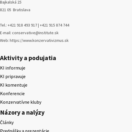
Bajkalská 25
821 05 Bratislava
Tel.: +421 918 493 917 | +421 915 874 744
E-mail: conservative@institute.sk
Web: https://www.konzervativizmus.sk
Aktivity a podujatia
KI informuje
KI pripravuje
KI komentuje
Konferencie
Konzervatívne kluby
Názory a nalýzy
Články
Prednášky a prezentácie