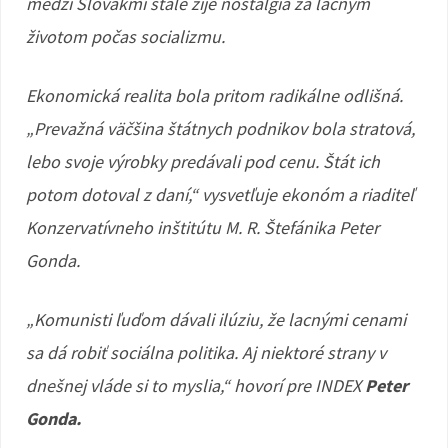
medzi Slovákmi stále žije nostalgia za lacným
životom počas socializmu.
Ekonomická realita bola pritom radikálne odlišná.
„Prevažná väčšina štátnych podnikov bola stratová,
lebo svoje výrobky predávali pod cenu. Štát ich
potom dotoval z daní,“ vysvetľuje ekonóm a riaditeľ
Konzervatívneho inštitútu M. R. Štefánika Peter
Gonda.
„Komunisti ľuďom
dávali ilúziu, že lacnými cenami
sa dá robiť sociálna politika. Aj niektoré strany v
dnešnej vláde si to myslia,“ hovorí pre INDEX
Peter
Gonda.