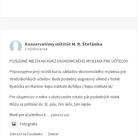
Konzervatívny inštitút M. R. Štefánika
1 týždeň pred
POSLEDNÉ MIESTA NA KURZ EKONOMICKÉHO MYSLENIA PRE UČITEĽOV
Pripravujeme prvý ročník kurzu základov ekonomického myslenia pre
stredoškolských učiteľov. Bude posledný augustový víkend v hoteli
Bystrička pri Martine:
kepu.institute.sk/https://kepu.institute.sk/
Pre záujemcov o neho s ubytovaním ostalo pár posledných miest.
Môžu sa prihlásiť do 31. júla, čím skôr, tým lepšie.
Miest pre účastníkov k
...
Zobraziť viac
Fotografia
Zobraziť na Facebooku
·
Zdieľať