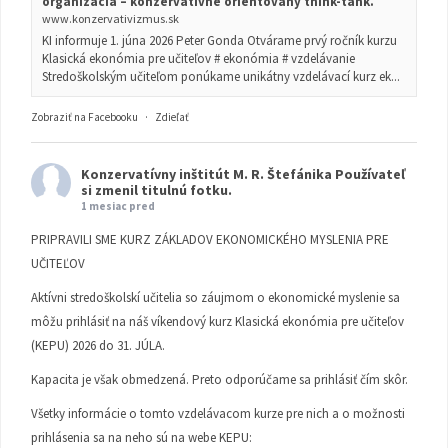
organizácia – konzervatívne orientovaný think-tank.
www.konzervativizmus.sk
KI informuje 1. júna 2026 Peter Gonda Otvárame prvý ročník kurzu
Klasická ekonómia pre učiteľov # ekonómia # vzdelávanie
Stredoškolským učiteľom ponúkame unikátny vzdelávací kurz ek...
Zobraziť na Facebooku
·
Zdieľať
Konzervatívny inštitút M. R. Štefánika
Používateľ
si zmenil titulnú fotku.
1 mesiac pred
PRIPRAVILI SME KURZ ZÁKLADOV EKONOMICKÉHO MYSLENIA PRE
UČITEĽOV
Aktívni stredoškolskí učitelia so záujmom o ekonomické myslenie sa
môžu prihlásiť na náš víkendový kurz Klasická ekonómia pre učiteľov
(KEPU) 2026 do 31. JÚLA.
Kapacita je však obmedzená. Preto odporúčame sa prihlásiť čím skôr.
Všetky informácie o tomto vzdelávacom kurze pre nich a o možnosti
prihlásenia sa na neho sú na webe KEPU: