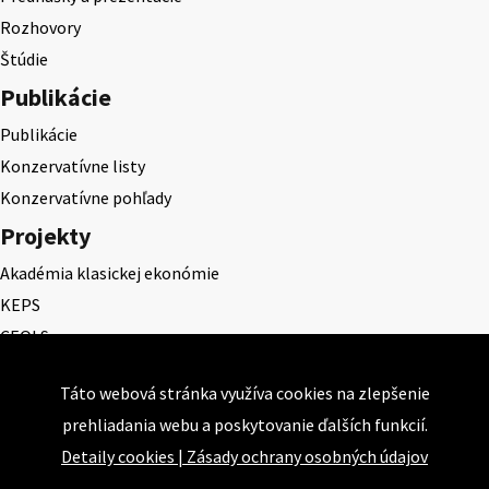
Rozhovory
Štúdie
Publikácie
Publikácie
Konzervatívne listy
Konzervatívne pohľady
Projekty
Akadémia klasickej ekonómie
KEPS
CEQLS
Cena Dominika Tatarku
Táto webová stránka využíva cookies na zlepšenie
Cena Ernesta Valka
prehliadania webu a poskytovanie ďalších funkcií.
Študentská esej
Detaily cookies
|
Zásady ochrany osobných údajov
Deň daňového odbremenenia