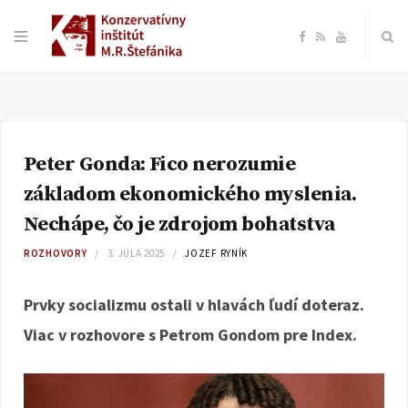
F
R
Y
a
S
o
c
S
u
Peter Gonda: Fico nerozumie
e
T
základom ekonomického myslenia.
b
u
Nechápe, čo je zdrojom bohatstva
ROZHOVORY
3. JÚLA 2025
JOZEF RYNÍK
o
b
Prvky socializmu ostali v hlavách ľudí doteraz.
o
e
Viac v rozhovore s Petrom Gondom pre Index.
k