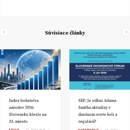
Súvisiace články
Index bohatstva
SEF: Je odkaz Adama
národov 2026:
Smitha aktuálny v
Slovensko kleslo na
dnešnom svete kríz a
33. miesto
regulácií?
ŠTÚDIE
10. JÚNA 2026
KONFERENCIE
10. JÚNA