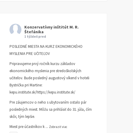
Konzervatívny inštitút M. R.
Štefánika
1 týždeň pred
POSLEDNÉ MIESTA NA KURZ EKONOMICKÉHO
MYSLENIA PRE UČITEĽOV
Pripravujeme prvý ročník kurzu základov
ekonomického myslenia pre stredoškolských
učiteľov. Bude posledný augustový víkend v hoteli
Bystrička pri Martine:
kepu.institute.sk/https://kepu.institute.sk/
Pre záujemcov o neho s ubytovaním ostalo pár
posledných miest. Môžu sa prihlásiť do 31. júla, čím
skôr, tým lepšie.
Miest pre účastníkov k
...
Zobraziť viac