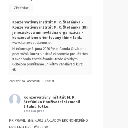
Zistiť viac
Konzervatívny inštitút M. R. Štefánika –
Konzervatívny inštitút M. R. Štefánika (KI)
je nezisková mimovládna organizácia –
konzervatívne orientovaný think-tank.
www.konzervativizmus.sk
KI informuje 1. júna 2026 Peter Gonda Otvárame
prvý ročník kurzu Klasická ekonómia pre učiteľov
# ekonómia # vzdelávanie Stredoškolským
učiteľom ponúkame unikátny vzdelávací kurz
ek...
Zobraziť na Facebooku
·
Zdieľať
Konzervatívny inštitút M. R.
Štefánika
Používateľ si zmenil
titulnú fotku.
1 mesiac pred
PRIPRAVILI SME KURZ ZÁKLADOV EKONOMICKÉHO
Morálna autorita roku 1776
Nadávať nestačí s Petro
MYSLENIA PRE UČITEĽOV