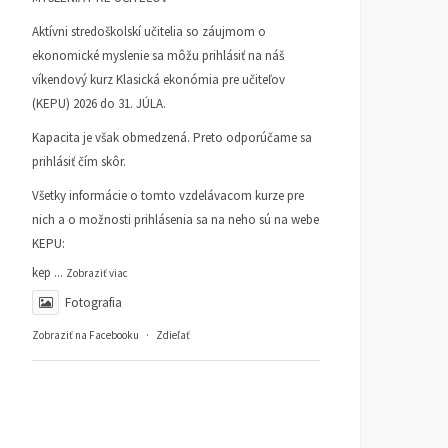
Gondom
ČLÁNKY
9. MARCA 2026
Aktívni stredoškolskí učitelia so záujmom o
DANIEL KLEIN
KI INFORMUJE
19. JANUÁRA
ekonomické myslenie sa môžu prihlásiť na náš
2026
víkendový kurz Klasická ekonómia pre učiteľov
(KEPU) 2026 do 31. JÚLA.
Kapacita je však obmedzená. Preto odporúčame sa
prihlásiť čím skôr.
Všetky informácie o tomto vzdelávacom kurze pre
nich a o možnosti prihlásenia sa na neho sú na webe
KEPU:
kep
...
Zobraziť viac
Fotografia
Zobraziť na Facebooku
·
Zdieľať