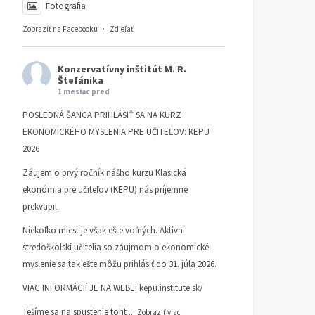
Fotografia
Zobraziť na Facebooku
·
Zdieľať
Konzervatívny inštitút M. R.
Štefánika
1 mesiac pred
POSLEDNÁ ŠANCA PRIHLÁSIŤ SA NA KURZ
EKONOMICKÉHO MYSLENIA PRE UČITEĽOV: KEPU
2026
Záujem o prvý ročník nášho kurzu Klasická
ekonómia pre učiteľov (KEPU) nás príjemne
prekvapil.
Niekoľko miest je však ešte voľných. Aktívni
stredoškolskí učitelia so záujmom o ekonomické
myslenie sa tak ešte môžu prihlásiť do 31. júla 2026.
VIAC INFORMÁCIÍ JE NA WEBE:
kepu.institute.sk/
Tešíme sa na spustenie toht
...
Zobraziť viac