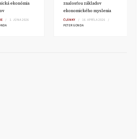
sická ekonómia
znalosťou základov
ľov
ekonomického myslenia
JE
1. JÚNA 2026
ČLÁNKY
16. APRÍLA 2026
ONDA
PETER GONDA