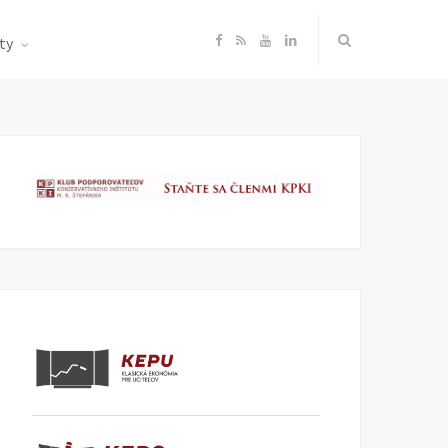
F
R
Y
L
ty
a
S
o
i
c
S
u
n
e
T
k
b
u
e
o
b
d
o
e
I
k
n