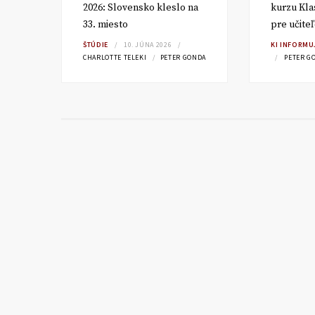
2026: Slovensko kleslo na
kurzu Kla
33. miesto
pre učite
RA
ŠTÚDIE
10. JÚNA 2026
KI INFORMU
CHARLOTTE TELEKI
PETER GONDA
PETER G