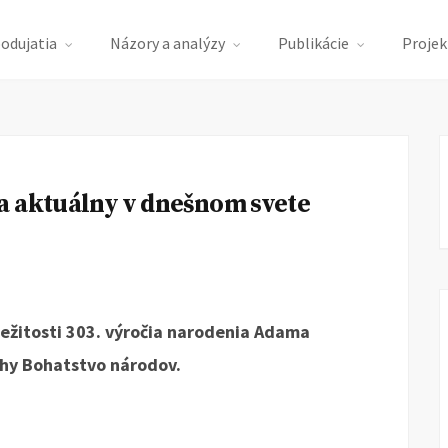
podujatia
Názory a analýzy
Publikácie
Projek
a aktuálny v dnešnom svete
ležitosti 303. výročia narodenia Adama
ihy Bohatstvo národov.