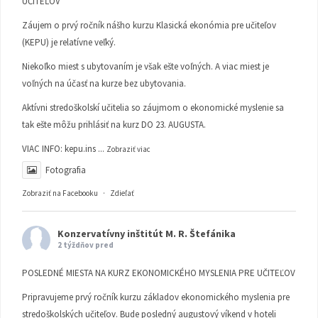
UČITEĽOV
Záujem o prvý ročník nášho kurzu Klasická ekonómia pre učiteľov
(KEPU) je relatívne veľký.
Niekoľko miest s ubytovaním je však ešte voľných. A viac miest je
voľných na účasť na kurze bez ubytovania.
Aktívni stredoškolskí učitelia so záujmom o ekonomické myslenie sa
tak ešte môžu prihlásiť na kurz DO 23. AUGUSTA.
VIAC INFO:
kepu.ins
...
Zobraziť viac
Fotografia
Zobraziť na Facebooku
·
Zdieľať
Konzervatívny inštitút M. R. Štefánika
2 týždňov pred
POSLEDNÉ MIESTA NA KURZ EKONOMICKÉHO MYSLENIA PRE UČITEĽOV
Pripravujeme prvý ročník kurzu základov ekonomického myslenia pre
stredoškolských učiteľov. Bude posledný augustový víkend v hoteli