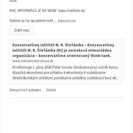
2026.
VIAC INFORMÁCIÍ JE NA WEBE:
kepu.institute.sk/
Tešíme sa na spustenie toht
...
Zobraziť viac
Zistiť viac
Konzervatívny inštitút M. R. Štefánika – Konzervatívny
inštitút M. R. Štefánika (KI) je nezisková mimovládna
organizácia – konzervatívne orientovaný think-tank.
www.konzervativizmus.sk
KI informuje 1. júna 2026 Peter Gonda Otvárame prvý ročník kurzu
Klasická ekonómia pre učiteľov # ekonómia # vzdelávanie
Stredoškolským učiteľom ponúkame unikátny vzdelávací kurz ek...
Zobraziť na Facebooku
·
Zdieľať