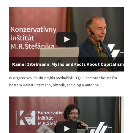
Rainer Zitelmann: Myths and Facts About Capitalism
KI organizoval ďalšiu z cyklu prednášok CEQLS, tentoraz bol naším
hosťom Rainer Zitelmann, historik, sociológ a autor be…