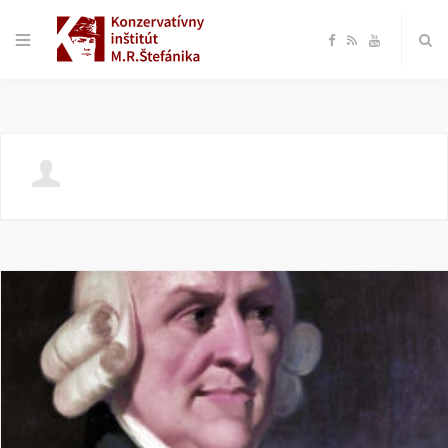
F
R
Y
a
S
o
c
S
u
e
T
b
u
o
b
o
e
k