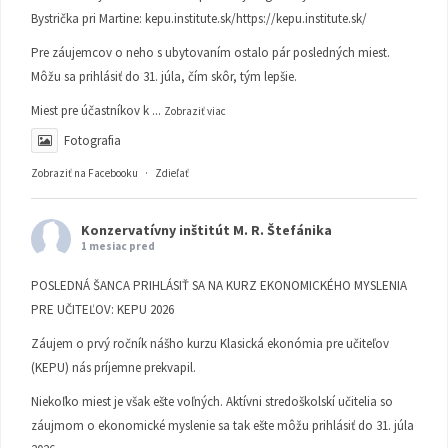
Bystrička pri Martine:
kepu.institute.sk/https://kepu.institute.sk/
Pre záujemcov o neho s ubytovaním ostalo pár posledných miest.
Môžu sa prihlásiť do 31. júla, čím skôr, tým lepšie.
Miest pre účastníkov k
...
Zobraziť viac
Fotografia
Zobraziť na Facebooku
·
Zdieľať
Konzervatívny inštitút M. R. Štefánika
1 mesiac pred
POSLEDNÁ ŠANCA PRIHLÁSIŤ SA NA KURZ EKONOMICKÉHO MYSLENIA
PRE UČITEĽOV: KEPU 2026
Záujem o prvý ročník nášho kurzu Klasická ekonómia pre učiteľov
(KEPU) nás príjemne prekvapil.
Niekoľko miest je však ešte voľných. Aktívni stredoškolskí učitelia so
záujmom o ekonomické myslenie sa tak ešte môžu prihlásiť do 31. júla