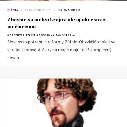
ČLÁNKY
13. NOVEMBRA 2020
DUŠAN SLOBODA
Zbavme sa nielen krajov, ale aj okresov z
mečiarizmu
# DECENTRALIZÁCIA
# REFORMY
# SAMOSPRÁVA
Slovensko potrebuje reformy. Zúfalo. Obzvlášť to platí vo
verejnej správe. Aj čiary na mape majú totiž komplexný
dosah.