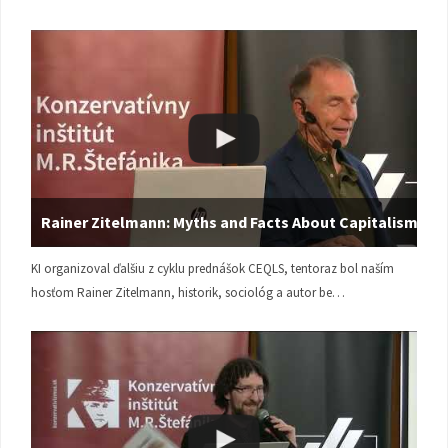
Rainer Zitelmann: Myths and Facts About Capitalism
KI organizoval ďalšiu z cyklu prednášok CEQLS, tentoraz bol naším
hosťom Rainer Zitelmann, historik, sociológ a autor be…