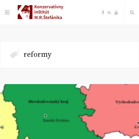
F
R
Y
a
S
o
c
S
u
reformy
e
T
b
u
o
b
o
e
k