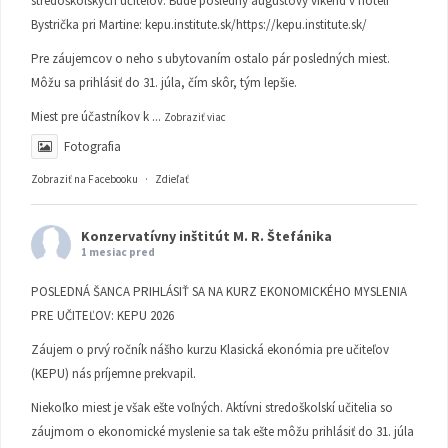
stredoškolských učiteľov. Bude posledný augustový víkend v hoteli
Bystrička pri Martine:
kepu.institute.sk/https://kepu.institute.sk/
Pre záujemcov o neho s ubytovaním ostalo pár posledných miest.
Môžu sa prihlásiť do 31. júla, čím skôr, tým lepšie.
Miest pre účastníkov k
...
Zobraziť viac
Fotografia
Zobraziť na Facebooku
·
Zdieľať
Konzervatívny inštitút M. R. Štefánika
1 mesiac pred
POSLEDNÁ ŠANCA PRIHLÁSIŤ SA NA KURZ EKONOMICKÉHO MYSLENIA
PRE UČITEĽOV: KEPU 2026
Záujem o prvý ročník nášho kurzu Klasická ekonómia pre učiteľov
(KEPU) nás príjemne prekvapil.
Niekoľko miest je však ešte voľných. Aktívni stredoškolskí učitelia so
záujmom o ekonomické myslenie sa tak ešte môžu prihlásiť do 31. júla