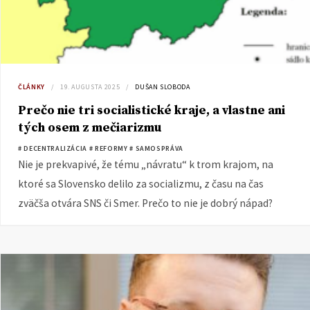
ČLÁNKY
19. AUGUSTA 2025
DUŠAN SLOBODA
Prečo nie tri socialistické kraje, a vlastne ani
tých osem z mečiarizmu
# DECENTRALIZÁCIA
# REFORMY
# SAMOSPRÁVA
Nie je prekvapivé, že tému „návratu“ k trom krajom, na
ktoré sa Slovensko delilo za socializmu, z času na čas
zväčša otvára SNS či Smer. Prečo to nie je dobrý nápad?