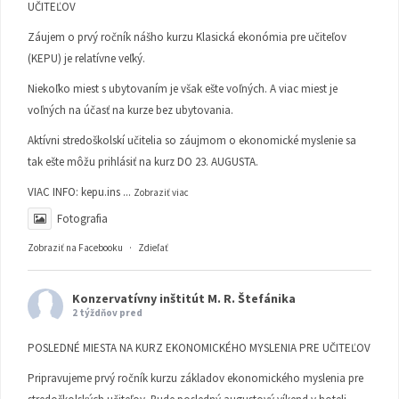
UČITEĽOV
Záujem o prvý ročník nášho kurzu Klasická ekonómia pre učiteľov
(KEPU) je relatívne veľký.
Niekoľko miest s ubytovaním je však ešte voľných. A viac miest je
voľných na účasť na kurze bez ubytovania.
Aktívni stredoškolskí učitelia so záujmom o ekonomické myslenie sa
tak ešte môžu prihlásiť na kurz DO 23. AUGUSTA.
VIAC INFO:
kepu.ins
...
Zobraziť viac
Fotografia
Zobraziť na Facebooku
·
Zdieľať
Konzervatívny inštitút M. R. Štefánika
2 týždňov pred
POSLEDNÉ MIESTA NA KURZ EKONOMICKÉHO MYSLENIA PRE UČITEĽOV
Pripravujeme prvý ročník kurzu základov ekonomického myslenia pre