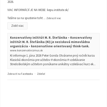
2026.
VIAC INFORMÁCIÍ JE NA WEBE:
kepu.institute.sk/
Tešíme sa na spustenie toht
...
Zobraziť viac
Zistiť viac
Konzervatívny inštitút M. R. Štefánika – Konzervatívny
inštitút M. R. Štefánika (KI) je nezisková mimovládna
organizácia – konzervatívne orientovaný think-tank.
www.konzervativizmus.sk
KI informuje 1. júna 2026 Peter Gonda Otvárame prvý ročník kurzu
Klasická ekonómia pre učiteľov # ekonómia # vzdelávanie
Stredoškolským učiteľom ponúkame unikátny vzdelávací kurz ek...
Zobraziť na Facebooku
·
Zdieľať