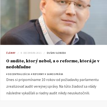
ČLÁNKY
8. DECEMBRA 2021
DUŠAN SLOBODA
O audite, ktorý nebol, a o reforme, ktorá je v
nedohľadne
# DECENTRALIZÁCIA
# REFORMY
# SAMOSPRÁVA
Dnes si pripomíname 10 rokov od požiadavky parlamentu
zrealizovať audit verejnej správy. Na túto žiadosť sa vlády
následne vykašľali a riadny audit nikdy neuskutočnili.