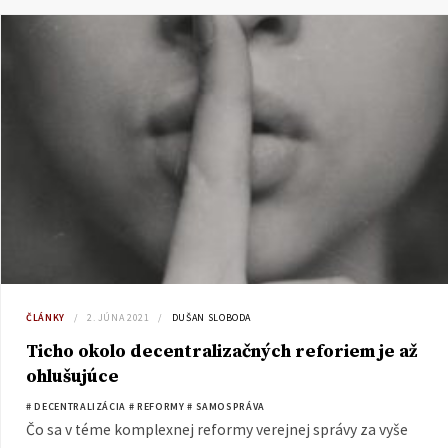
ČLÁNKY
2. JÚNA 2021
DUŠAN SLOBODA
Ticho okolo decentralizačných reforiem je až
ohlušujúce
# DECENTRALIZÁCIA
# REFORMY
# SAMOSPRÁVA
Čo sa v téme komplexnej reformy verejnej správy za vyše