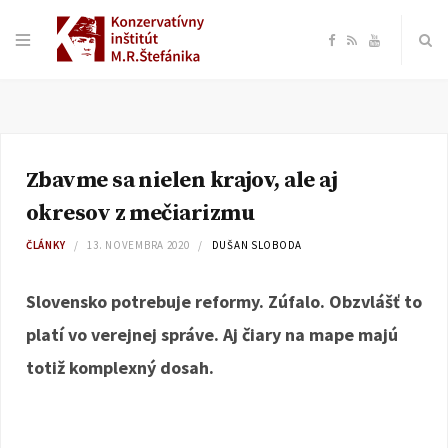
F
R
Y
a
S
o
c
S
u
Zbavme sa nielen krajov, ale aj
e
T
okresov z mečiarizmu
b
u
ČLÁNKY
13. NOVEMBRA 2020
DUŠAN SLOBODA
o
b
Slovensko potrebuje reformy. Zúfalo. Obzvlášť to
platí vo verejnej správe. Aj čiary na mape majú
o
e
totiž komplexný dosah.
k