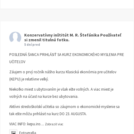
Konzervatívny inštitút M. R. Štefánika
Používateľ
si zmenil titulnú fotku.
5 dní pred
POSLEDNÁ ŠANCA PRIHLÁSIŤ SA KURZ EKONOMICKÉHO MYSLENIA PRE
UČITEĽOV
Záujem o prvý ročník nášho kurzu Klasická ekonómia pre učiteľov
(KEPU) je relatívne veľký.
Niekoľko miest s ubytovaním je však ešte voľných. A viac miest je
voľných na účasť na kurze bez ubytovania.
Aktívni stredoškolskí učitelia so záujmom o ekonomické myslenie sa
tak ešte môžu prihlásiť na kurz DO 23. AUGUSTA.
VIAC INFO:
kepu.ins
...
Zobraziť viac
Fotografia