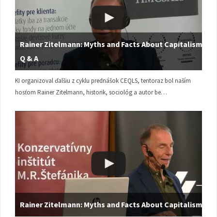
Rainer Zitelmann: Myths and Facts About Capitalism |
Q & A
KI organizoval ďalšiu z cyklu prednášok CEQLS, tentoraz bol naším
hosťom Rainer Zitelmann, historik, sociológ a autor be…
Rainer Zitelmann: Myths and Facts About Capitalism