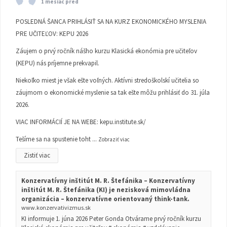
1 mesiac pred
POSLEDNÁ ŠANCA PRIHLÁSIŤ SA NA KURZ EKONOMICKÉHO MYSLENIA
PRE UČITEĽOV: KEPU 2026
Záujem o prvý ročník nášho kurzu Klasická ekonómia pre učiteľov
(KEPU) nás príjemne prekvapil.
Niekoľko miest je však ešte voľných. Aktívni stredoškolskí učitelia so
záujmom o ekonomické myslenie sa tak ešte môžu prihlásiť do 31. júla
2026.
VIAC INFORMÁCIÍ JE NA WEBE:
kepu.institute.sk/
Tešíme sa na spustenie toht
...
Zobraziť viac
Zistiť viac
Konzervatívny inštitút M. R. Štefánika – Konzervatívny
inštitút M. R. Štefánika (KI) je nezisková mimovládna
organizácia – konzervatívne orientovaný think-tank.
www.konzervativizmus.sk
KI informuje 1. júna 2026 Peter Gonda Otvárame prvý ročník kurzu