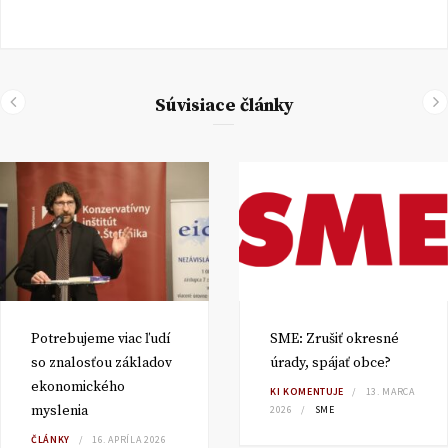
Súvisiace články
Potrebujeme viac ľudí
SME: Zrušiť okresné
so znalosťou základov
úrady, spájať obce?
ekonomického
KI KOMENTUJE
13. MARCA
myslenia
2026
SME
ČLÁNKY
16. APRÍLA 2026