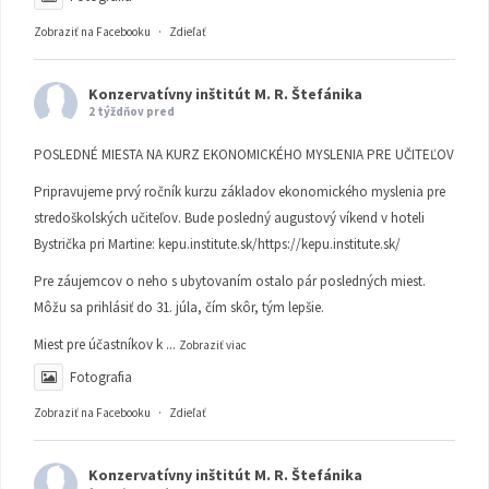
Zobraziť na Facebooku
·
Zdieľať
Konzervatívny inštitút M. R. Štefánika
2 týždňov pred
POSLEDNÉ MIESTA NA KURZ EKONOMICKÉHO MYSLENIA PRE UČITEĽOV
Pripravujeme prvý ročník kurzu základov ekonomického myslenia pre
stredoškolských učiteľov. Bude posledný augustový víkend v hoteli
Bystrička pri Martine:
kepu.institute.sk/https://kepu.institute.sk/
Pre záujemcov o neho s ubytovaním ostalo pár posledných miest.
Môžu sa prihlásiť do 31. júla, čím skôr, tým lepšie.
Miest pre účastníkov k
...
Zobraziť viac
Fotografia
Zobraziť na Facebooku
·
Zdieľať
Konzervatívny inštitút M. R. Štefánika