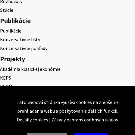
Rozhovory
Štúdie
Publikácie
Publikácie
Konzervatívne listy
Konzervatívne pohľady
Projekty
Akadémia klasickej ekonómie
KEPS
CEQLS
Cena Dominika Tatarku
Táto webová stránka využíva cookies na zlepšenie
Cena Ernesta Valka
prehliadania webu a poskytovanie ďalších funkcií.
Študentská esej
Detaily cookies
|
Zásady ochrany osobných údajov
Deň daňového odbremenenia