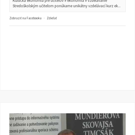
Klasická ekonómia pre učiteľov # ekonómia # vzdelávanie
Stredoškolským učiteľom ponúkame unikátny vzdelávací kurz ek...
Zobraziť na Facebooku
·
Zdieľať