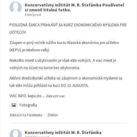
Konzervatívny inštitút M. R. Štefánika
Používateľ
si zmenil titulnú fotku.
5 dní pred
POSLEDNÁ ŠANCA PRIHLÁSIŤ SA KURZ EKONOMICKÉHO MYSLENIA PRE
UČITEĽOV
Záujem o prvý ročník nášho kurzu Klasická ekonómia pre učiteľov
(KEPU) je relatívne veľký.
Niekoľko miest s ubytovaním je však ešte voľných. A viac miest je
voľných na účasť na kurze bez ubytovania.
Aktívni stredoškolskí učitelia so záujmom o ekonomické myslenie sa
tak ešte môžu prihlásiť na kurz DO 23. AUGUSTA.
VIAC INFO:
kepu.ins
...
Zobraziť viac
Fotografia
Zobraziť na Facebooku
·
Zdieľať
Konzervatívny inštitút M. R. Štefánika