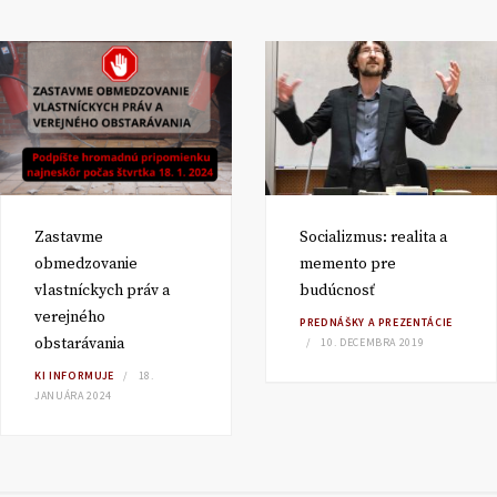
Zastavme
Socializmus: realita a
obmedzovanie
memento pre
vlastníckych práv a
budúcnosť
verejného
PREDNÁŠKY A PREZENTÁCIE
obstarávania
10. DECEMBRA 2019
KI INFORMUJE
18.
JANUÁRA 2024