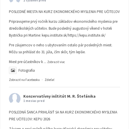
2 týždňov pred
POSLEDNÉ MIESTA NA KURZ EKONOMICKÉHO MYSLENIA PRE UČITEĽOV
Pripravujeme prvý ročník kurzu základov ekonomického myslenia pre
stredoškolských učiteľov. Bude posledný augustový víkend v hoteli
Bystrička pri Martine:
kepu.institute.sk/https://kepu.institute.sk/
Pre záujemcov o neho s ubytovaním ostalo pár posledných miest.
Môžu sa prihlásiť do 31. júla, čím skôr, tým lepšie.
Miest pre účastníkov k
...
Zobraziť viac
Fotografia
Zobraziť na Facebooku
·
Zdieľať
Konzervatívny inštitút M. R. Štefánika
1 mesiac pred
POSLEDNÁ ŠANCA PRIHLÁSIŤ SA NA KURZ EKONOMICKÉHO MYSLENIA
PRE UČITEĽOV: KEPU 2026
Záujem o prvý ročník nášho kurzu Klasická ekonómia pre učiteľov