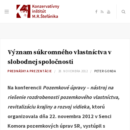
F
R
Y
a
S
o
c
S
u
Význam súkromného vlastníctva v
e
T
slobodnej spoločnosti
b
u
PREDNÁŠKY A PREZENTÁCIE
28. NOVEMBRA 2012
PETER GONDA
o
b
Na konferencii
Pozemkové úpravy – nástroj na
riešenie rozdrobenosti pozemkového vlastníctva,
o
e
revitalizáciu krajiny a rozvoj vidieka
, ktorú
k
organizovala dňa 22. novembra 2012 v Senci
Komora pozemkových úprav SR, vystúpil s