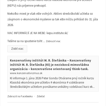
(KEPU) nás príjemne prekvapil.
Niekoľko miest je však ešte voľných. Aktívni stredoškolskí učitelia so
záujmom o ekonomické myslenie sa tak ešte môžu prihlásiť do 31. júla
2026.
VIAC INFORMÁCIÍ JE NA WEBE:
kepu.institute.sk/
Tešíme sa na spustenie toht
...
Zobraziť viac
Zistiť viac
Konzervatívny inštitút M. R. Štefánika – Konzervatívny
inštitút M. R. Štefánika (KI) je nezisková mimovládna
organizácia – konzervatívne orientovaný think-tank.
www.konzervativizmus.sk
KI informuje 1. júna 2026 Peter Gonda Otvárame prvý ročník kurzu
Klasická ekonómia pre učiteľov # ekonómia # vzdelávanie
Stredoškolským učiteľom ponúkame unikátny vzdelávací kurz ek...
Zobraziť na Facebooku
·
Zdieľať