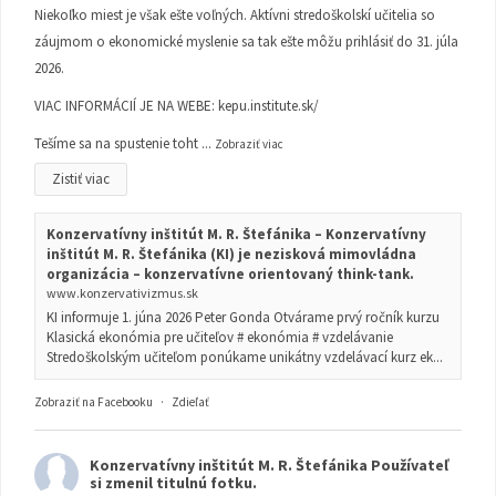
Niekoľko miest je však ešte voľných. Aktívni stredoškolskí učitelia so
záujmom o ekonomické myslenie sa tak ešte môžu prihlásiť do 31. júla
2026.
VIAC INFORMÁCIÍ JE NA WEBE:
kepu.institute.sk/
Tešíme sa na spustenie toht
...
Zobraziť viac
Zistiť viac
Konzervatívny inštitút M. R. Štefánika – Konzervatívny
inštitút M. R. Štefánika (KI) je nezisková mimovládna
organizácia – konzervatívne orientovaný think-tank.
www.konzervativizmus.sk
KI informuje 1. júna 2026 Peter Gonda Otvárame prvý ročník kurzu
Klasická ekonómia pre učiteľov # ekonómia # vzdelávanie
Stredoškolským učiteľom ponúkame unikátny vzdelávací kurz ek...
Zobraziť na Facebooku
·
Zdieľať
Konzervatívny inštitút M. R. Štefánika
Používateľ
si zmenil titulnú fotku.