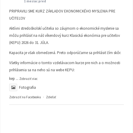
1 mesiac pred
PRIPRAVILI SME KURZ ZÁKLADOV EKONOMICKÉHO MYSLENIA PRE
UČITEĽOV
Aktívni stredoškolskí učitelia so záujmom o ekonomické myslenie sa
môžu prihlásiť na náš víkendový kurz Klasická ekonómia pre učiteľov
(KEPU) 2026 do 31. JÚLA.
Kapacita je však obmedzená. Preto odporúčame sa prihlásiť čím skôr.
Všetky informácie o tomto vzdelávacom kurze pre nich a o možnosti
prihlásenia sa na neho sú na webe KEPU:
kep
...
Zobraziť viac
Fotografia
Zobraziť na Facebooku
·
Zdieľať