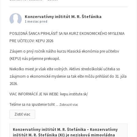
Konzervatívny inštitút M. R. Štefánika
1 mesiac pred
POSLEDNÁ ŠANCA PRIHLÁSIŤ SA NA KURZ EKONOMICKÉHO MYSLENIA
PRE UČITEĽOV: KEPU 2026
Záujem o prvý ročník nášho kurzu Klasická ekonómia pre učiteľov
(KEPU) nás príjemne prekvapil.
Niekoľko miest je však ešte voľných. Aktívni stredoškolskí učitelia so
záujmom o ekonomické myslenie sa tak ešte môžu prihlásiť do 31. júla
2026.
VIAC INFORMÁCIÍ JE NA WEBE:
kepu.institute.sk/
Tešíme sa na spustenie toht
...
Zobraziť viac
Zistiť viac
Konzervatívny inštitút M. R. Štefánika – Konzervatívny
inštitút M. R. Štefánika (KI) je nezisková mimovládna