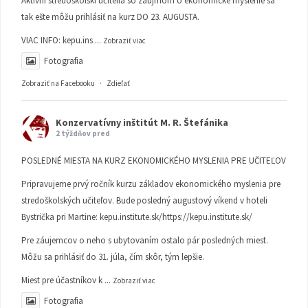
Aktívni stredoškolskí učitelia so záujmom o ekonomické myslenie sa
tak ešte môžu prihlásiť na kurz DO 23. AUGUSTA.
VIAC INFO:
kepu.ins
...
Zobraziť viac
Fotografia
Zobraziť na Facebooku
·
Zdieľať
Konzervatívny inštitút M. R. Štefánika
2 týždňov pred
POSLEDNÉ MIESTA NA KURZ EKONOMICKÉHO MYSLENIA PRE UČITEĽOV
Pripravujeme prvý ročník kurzu základov ekonomického myslenia pre
stredoškolských učiteľov. Bude posledný augustový víkend v hoteli
Bystrička pri Martine:
kepu.institute.sk/https://kepu.institute.sk/
Pre záujemcov o neho s ubytovaním ostalo pár posledných miest.
Môžu sa prihlásiť do 31. júla, čím skôr, tým lepšie.
Miest pre účastníkov k
...
Zobraziť viac
Fotografia