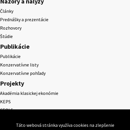
Názory a nalýzy
Články
Prednášky a prezentácie
Rozhovory
Štúdie
Publikácie
Publikácie
Konzervatívne listy
Konzervatívne pohľady
Projekty
Akadémia klasickej ekonómie
KEPS
CEQLS
Cena Dominika Tatarku
Táto webová stránka využíva cookies na zlepšenie
Cena Ernesta Valka