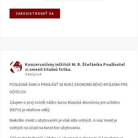
Konzervatívny inštitút M. R. Štefánika
Používateľ
si zmenil titulnú fotku.
4 dní pred
POSLEDNÁ ŠANCA PRIHLÁSIŤ SA KURZ EKONOMICKÉHO MYSLENIA PRE
UČITEĽOV
Záujem o prvý ročník nášho kurzu Klasická ekonómia pre učiteľov
(KEPU) je relatívne veľký.
Niekoľko miest s ubytovaním je však ešte voľných. A viac miest je
voľných na účasť na kurze bez ubytovania.