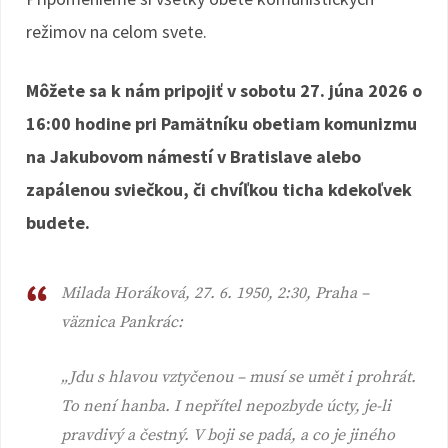
režimov na celom svete.
Môžete sa k nám pripojiť v sobotu 27. júna 2026 o
16:00 hodine pri Pamätníku obetiam komunizmu
na Jakubovom námestí v Bratislave alebo
zapálenou sviečkou, či chvíľkou ticha kdekoľvek
budete.
Milada Horáková, 27. 6. 1950, 2:30, Praha –
väznica Pankrác:
„Jdu s hlavou vztyčenou – musí se umět i prohrát.
To není hanba. I nepřítel nepozbyde úcty, je-li
pravdivý a čestný. V boji se padá, a co je jiného