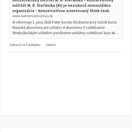
Konzervatívny inštitút M. R. Štefánika – Konzervatívny
inštitút M. R. Štefánika (KI) je nezisková mimovládna
organizácia – konzervatívne orientovaný think-tank.
www.konzervativizmus.sk
KI informuje 1. júna 2026 Peter Gonda Otvárame prvý ročník kurzu
Klasická ekonómia pre učiteľov # ekonómia # vzdelávanie
Stredoškolským učiteľom ponúkame unikátny vzdelávací kurz ek...
Zobraziť na Facebooku
·
Zdieľať