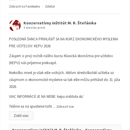
Zobraziť na Facebooku
·
Zdieľať
Konzervatívny inštitút M. R. Štefánika
1 mesiac pred
POSLEDNÁ ŠANCA PRIHLÁSIŤ SA NA KURZ EKONOMICKÉHO MYSLENIA
PRE UČITEĽOV: KEPU 2026
Záujem o prvý ročník nášho kurzu Klasická ekonómia pre učiteľov
(KEPU) nás príjemne prekvapil.
Niekoľko miest je však ešte voľných. Aktívni stredoškolskí učitelia so
záujmom o ekonomické myslenie sa tak ešte môžu prihlásiť do 31. júla
2026.
VIAC INFORMÁCIÍ JE NA WEBE:
kepu.institute.sk/
Tešíme sa na spustenie toht
...
Zobraziť viac
Zistiť viac