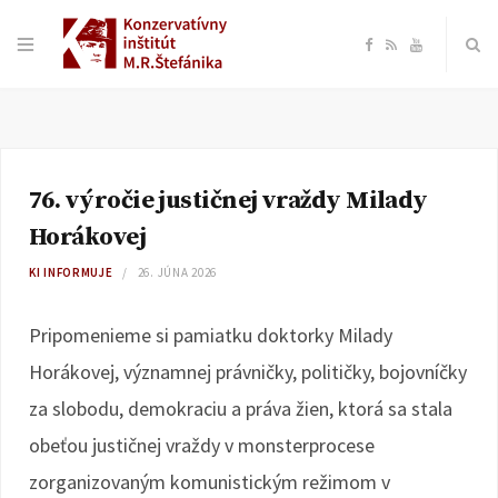
F
R
Y
a
S
o
c
S
u
76. výročie justičnej vraždy Milady
e
T
Horákovej
b
u
KI INFORMUJE
26. JÚNA 2026
o
b
Pripomenieme si pamiatku doktorky Milady
Horákovej, významnej právničky, političky, bojovníčky
o
e
za slobodu, demokraciu a práva žien, ktorá sa stala
k
obeťou justičnej vraždy v monsterprocese
zorganizovaným komunistickým režimom v