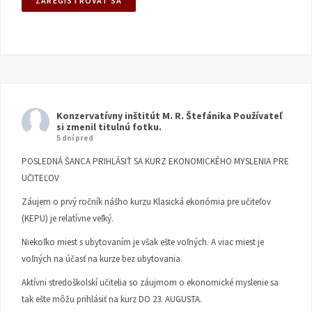
Konzervatívny inštitút M. R. Štefánika
Používateľ
si zmenil titulnú fotku.
5 dní pred
POSLEDNÁ ŠANCA PRIHLÁSIŤ SA KURZ EKONOMICKÉHO MYSLENIA PRE
UČITEĽOV
Záujem o prvý ročník nášho kurzu Klasická ekonómia pre učiteľov
(KEPU) je relatívne veľký.
Niekoľko miest s ubytovaním je však ešte voľných. A viac miest je
voľných na účasť na kurze bez ubytovania.
Aktívni stredoškolskí učitelia so záujmom o ekonomické myslenie sa
tak ešte môžu prihlásiť na kurz DO 23. AUGUSTA.