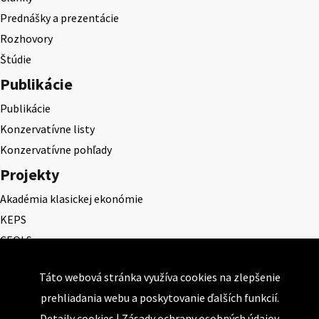
Prednášky a prezentácie
Rozhovory
Štúdie
Publikácie
Publikácie
Konzervatívne listy
Konzervatívne pohľady
Projekty
Akadémia klasickej ekonómie
KEPS
CEQLS
Cena Dominika Tatarku
Táto webová stránka využíva cookies na zlepšenie
Cena Ernesta Valka
prehliadania webu a poskytovanie ďalších funkcií.
Študentská esej
Detaily cookies
|
Zásady ochrany osobných údajov