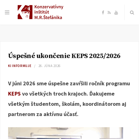
F
R
Y
a
S
o
c
S
u
Úspešné ukončenie KEPS 2025/2026
e
T
KI INFORMUJE
26. JÚNA 2026
b
u
V júni 2026 sme úspešne zavŕšili ročník programu
o
b
KEPS
vo všetkých troch krajoch. Ďakujeme
všetkým študentom, školám, koordinátorom aj
o
e
partnerom za aktívnu účasť.
k