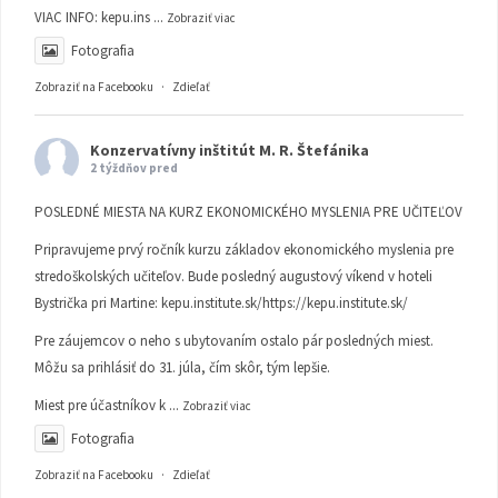
VIAC INFO:
kepu.ins
...
Zobraziť viac
Fotografia
Zobraziť na Facebooku
·
Zdieľať
Konzervatívny inštitút M. R. Štefánika
2 týždňov pred
POSLEDNÉ MIESTA NA KURZ EKONOMICKÉHO MYSLENIA PRE UČITEĽOV
Pripravujeme prvý ročník kurzu základov ekonomického myslenia pre
stredoškolských učiteľov. Bude posledný augustový víkend v hoteli
Bystrička pri Martine:
kepu.institute.sk/https://kepu.institute.sk/
Pre záujemcov o neho s ubytovaním ostalo pár posledných miest.
Môžu sa prihlásiť do 31. júla, čím skôr, tým lepšie.
Miest pre účastníkov k
...
Zobraziť viac
Fotografia
Zobraziť na Facebooku
·
Zdieľať