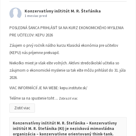
Konzervatívny inštitút M. R. Štefánika
1 mesiac pred
POSLEDNÁ ŠANCA PRIHLÁSIŤ SA NA KURZ EKONOMICKÉHO MYSLENIA
PRE UČITEĽOV: KEPU 2026
Záujem o prvý ročník nášho kurzu Klasická ekonómia pre učiteľov
(KEPU) nás príjemne prekvapil.
Niekoľko miest je však ešte voľných. Aktívni stredoškolskí učitelia so
záujmom o ekonomické myslenie sa tak ešte môžu prihlásiť do 31. júla
2026.
VIAC INFORMÁCIÍ JE NA WEBE:
kepu.institute.sk/
Tešíme sa na spustenie toht
...
Zobraziť viac
Zistiť viac
Konzervatívny inštitút M. R. Štefánika – Konzervatívny
inštitút M. R. Štefánika (KI) je nezisková mimovládna
organizácia – konzervatívne orientovaný think-tank.