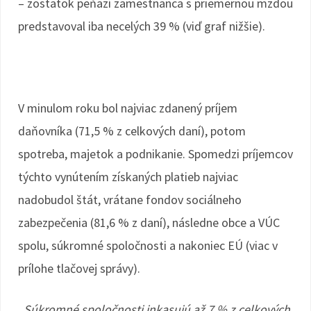
– zostatok peňazí zamestnanca s priemernou mzdou
predstavoval iba necelých 39 % (viď graf nižšie).
V minulom roku bol najviac zdanený príjem
daňovníka (71,5 % z celkových daní), potom
spotreba, majetok a podnikanie. Spomedzi príjemcov
týchto vynútením získaných platieb najviac
nadobudol štát, vrátane fondov sociálneho
zabezpečenia (81,6 % z daní), následne obce a VÚC
spolu, súkromné spoločnosti a nakoniec EÚ (viac v
prílohe tlačovej správy).
„Súkromné spoločnosti inkasujú až 7 % z celkových