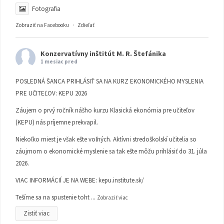
Fotografia
Zobraziť na Facebooku
·
Zdieľať
Konzervatívny inštitút M. R. Štefánika
1 mesiac pred
POSLEDNÁ ŠANCA PRIHLÁSIŤ SA NA KURZ EKONOMICKÉHO MYSLENIA
PRE UČITEĽOV: KEPU 2026
Záujem o prvý ročník nášho kurzu Klasická ekonómia pre učiteľov
(KEPU) nás príjemne prekvapil.
Niekoľko miest je však ešte voľných. Aktívni stredoškolskí učitelia so
záujmom o ekonomické myslenie sa tak ešte môžu prihlásiť do 31. júla
2026.
VIAC INFORMÁCIÍ JE NA WEBE:
kepu.institute.sk/
Tešíme sa na spustenie toht
...
Zobraziť viac
Zistiť viac