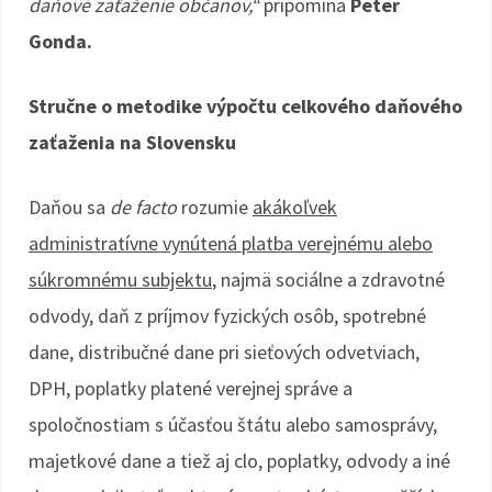
daňové zaťaženie občanov,“
pripomína
Peter
Gonda.
Stručne o metodike výpočtu celkového daňového
zaťaženia na Slovensku
Daňou sa
de facto
rozumie
akákoľvek
administratívne vynútená platba verejnému alebo
súkromnému subjektu
, najmä sociálne a zdravotné
odvody, daň z príjmov fyzických osôb, spotrebné
dane, distribučné dane pri sieťových odvetviach,
DPH, poplatky platené verejnej správe a
spoločnostiam s účasťou štátu alebo samosprávy,
majetkové dane a tiež aj clo, poplatky, odvody a iné