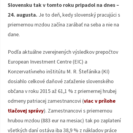
Slovensku tak v tomto roku pripadol na dnes –
24. augusta.
Je to deň, kedy slovenský pracujúci s
priemernou mzdou začína zarábať na seba a nie na
dane.
Podľa aktuálne zverejnených výsledkov prepočtov
European Investment Centre (EIC) a
Konzervatívneho inštitútu M. R. Štefánika (KI)
dosiahlo celkové daňové zaťaženie slovenského
občana v roku 2015 až 61,1 % z priemernej hrubej
odmeny patriacej zamestnancovi (
viac v prílohe
tlačovej správy
). Zamestnancovi s priemernou
hrubou mzdou (883 eur na mesiac) tak po zaplatení
všetkých daní ostáva iba 38,9 % z nákladov práce