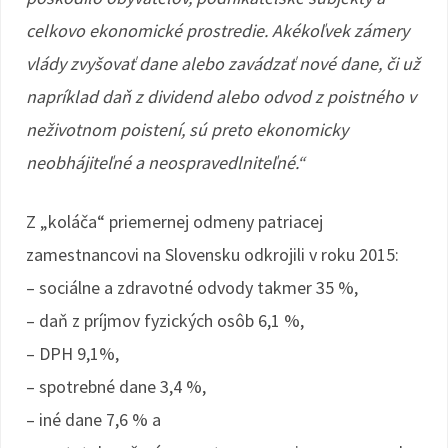
celkovo ekonomické prostredie. Akékoľvek zámery
vlády zvyšovať dane alebo zavádzať nové dane, či už
napríklad daň z dividend alebo odvod z poistného v
neživotnom poistení, sú preto ekonomicky
neobhájiteľné a neospravedlniteľné.“
Z „koláča“ priemernej odmeny patriacej
zamestnancovi na Slovensku odkrojili v roku 2015:
– sociálne a zdravotné odvody takmer 35 %,
– daň z príjmov fyzických osôb 6,1 %,
– DPH 9,1%,
– spotrebné dane 3,4 %,
– iné dane 7,6 % a