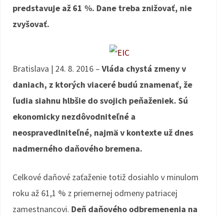
predstavuje až 61 %. Dane treba znižovať, nie
o
e
zvyšovať.
k
Bratislava | 24. 8. 2016 –
Vláda chystá zmeny v
daniach, z ktorých viaceré budú znamenať, že
ľudia siahnu hlbšie do svojich peňaženiek. Sú
ekonomicky nezdôvodniteľné a
neospravedlniteľné, najmä v kontexte už dnes
nadmerného daňového bremena.
Celkové daňové zaťaženie totiž dosiahlo v minulom
roku až 61,1 % z priemernej odmeny patriacej
zamestnancovi.
Deň daňového odbremenenia na