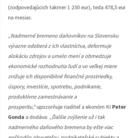
(zodpovedajúcich takmer 1 230 eur), teda 478,5 eur
na mesiac.
„Nadmerné bremeno daňovníkov na Slovensku
výrazne odoberá z ich vlastníctva, deformuje
alokáciu zdrojov a umelo mení a obmedzuje
ekonomické rozhodnutia ľudí a vo veľkej miere
znižuje ich disponibilné finančné prostriedky,
úspory, investície, spotrebu, podnikanie,
produktívne zamestnávanie a
prosperitu,“
upozorňuje riaditeľ a ekonóm KI
Peter
Gonda
a dodáva:
„Ďalšie zvýšenie už i tak
nadmerného daňového bremena by ešte viac
poškodilo obyvateľov, podnikateľské subjekty a