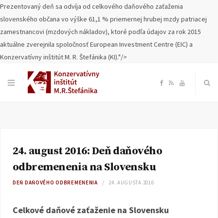
Prezentovaný deň sa odvíja od celkového daňového zaťaženia
slovenského občana vo výške 61,1 % priemernej hrubej mzdy patriacej
zamestnancovi (mzdových nákladov), ktoré podľa údajov za rok 2015
aktuálne zverejnila spoločnosť European Investment Centre (EIC) a
Konzervatívny inštitút M. R. Štefánika (KI)."/>
F
R
Y
a
S
o
c
S
u
24. august 2016: Deň daňového
e
T
odbremenenia na Slovensku
b
u
DEŇ DAŇOVÉHO ODBREMENENIA
24. AUGUSTA 2016
o
b
Celkové daňové zaťaženie na Slovensku