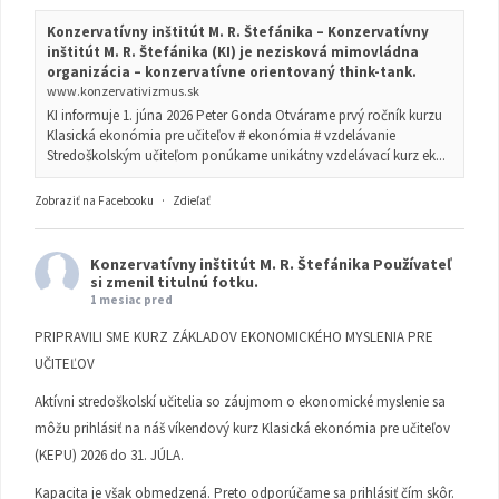
Konzervatívny inštitút M. R. Štefánika – Konzervatívny
inštitút M. R. Štefánika (KI) je nezisková mimovládna
organizácia – konzervatívne orientovaný think-tank.
www.konzervativizmus.sk
KI informuje 1. júna 2026 Peter Gonda Otvárame prvý ročník kurzu
Klasická ekonómia pre učiteľov # ekonómia # vzdelávanie
Stredoškolským učiteľom ponúkame unikátny vzdelávací kurz ek...
Zobraziť na Facebooku
·
Zdieľať
Konzervatívny inštitút M. R. Štefánika
Používateľ
si zmenil titulnú fotku.
1 mesiac pred
PRIPRAVILI SME KURZ ZÁKLADOV EKONOMICKÉHO MYSLENIA PRE
UČITEĽOV
Aktívni stredoškolskí učitelia so záujmom o ekonomické myslenie sa
môžu prihlásiť na náš víkendový kurz Klasická ekonómia pre učiteľov
(KEPU) 2026 do 31. JÚLA.
Kapacita je však obmedzená. Preto odporúčame sa prihlásiť čím skôr.