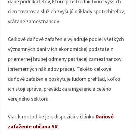
dane podnikateľov, ktoré prostredníctvom vyšších
cien tovarov a služieb zvyšujú náklady spotrebiteľov,
vrátane zamestnancov.
Celkové daňové zaťaženie vyjadruje podiel všetkých
významných daní v ich ekonomickej podstate z
priemernej hrubej odmeny patriacej zamestnancovi
(priemerných nákladov práce). Takéto celkové
daňové zaťaženie poskytuje ľuďom prehľad, koľko
ich stojí správa, prevádzka a ingerencia celého
verejného sektora.
Viac k metodike je k dispozícii v článku
Daňové
zaťaženie občana SR
.