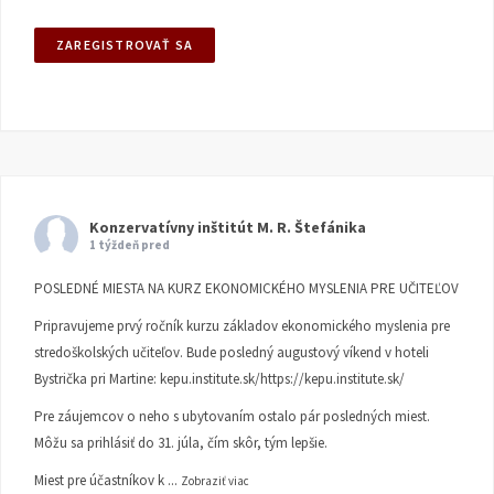
Konzervatívny inštitút M. R. Štefánika
1 týždeň pred
POSLEDNÉ MIESTA NA KURZ EKONOMICKÉHO MYSLENIA PRE UČITEĽOV
Pripravujeme prvý ročník kurzu základov ekonomického myslenia pre
stredoškolských učiteľov. Bude posledný augustový víkend v hoteli
Bystrička pri Martine:
kepu.institute.sk/https://kepu.institute.sk/
Pre záujemcov o neho s ubytovaním ostalo pár posledných miest.
Môžu sa prihlásiť do 31. júla, čím skôr, tým lepšie.
Miest pre účastníkov k
...
Zobraziť viac