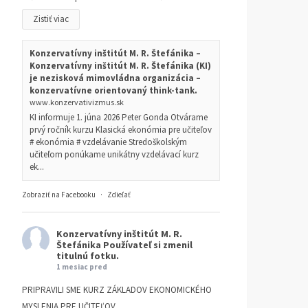
Zistiť viac
Konzervatívny inštitút M. R. Štefánika –
Konzervatívny inštitút M. R. Štefánika (KI)
je nezisková mimovládna organizácia –
konzervatívne orientovaný think-tank.
www.konzervativizmus.sk
KI informuje 1. júna 2026 Peter Gonda Otvárame
prvý ročník kurzu Klasická ekonómia pre učiteľov
# ekonómia # vzdelávanie Stredoškolským
učiteľom ponúkame unikátny vzdelávací kurz
ek...
Zobraziť na Facebooku
·
Zdieľať
Konzervatívny inštitút M. R.
Štefánika
Používateľ si zmenil
titulnú fotku.
1 mesiac pred
PRIPRAVILI SME KURZ ZÁKLADOV EKONOMICKÉHO
MYSLENIA PRE UČITEĽOV