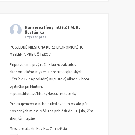
Konzervatívny inštitút M. R.
Štefánika
1 týždeň pred
POSLEDNÉ MIESTA NA KURZ EKONOMICKÉHO
MYSLENIA PRE UČITEĽOV
Pripravujeme prvý ročník kurzu základov
ekonomického myslenia pre stredoškolských
učiteľov. Bude posledný augustový víkend v hoteli
Bystrička pri Martine:
kepu.institute.sk/https://kepu.institute.sk/
Pre záujemcov o neho s ubytovaním ostalo pár
posledných miest. Môžu sa prihlásiť do 31. júla, čím
skôr, tým lepšie.
Miest pre účastníkov k
...
Zobraziť viac