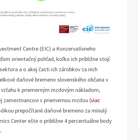
vestment Centre (EIC) a Konzervatívneho
uďom orientačný pohľad, koľko ich približne stojí
sektora a o akej časti ich zárobkov za nich
 Celkové daňové bremeno slovenského občana v
vo vzťahu k priemerným mzdovým nákladom,
ej zamestnancovi s priemernou mzdou (
viac
dikou prepočítané daňové bremeno za minulý
ics Center ešte o približne 4 percentuálne body
%.