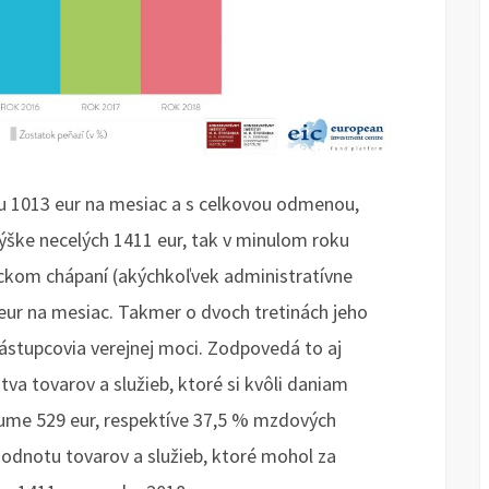
 1013 eur na mesiac a s celkovou odmenou,
ýške necelých 1411 eur, tak v minulom roku
ckom chápaní (akýchkoľvek administratívne
eur na mesiac. Takmer o dvoch tretinách jeho
ástupcovia verejnej moci. Zodpovedá to aj
va tovarov a služieb, ktoré si kvôli daniam
sume 529 eur, respektíve 37,5 % mzdových
odnotu tovarov a služieb, ktoré mohol za