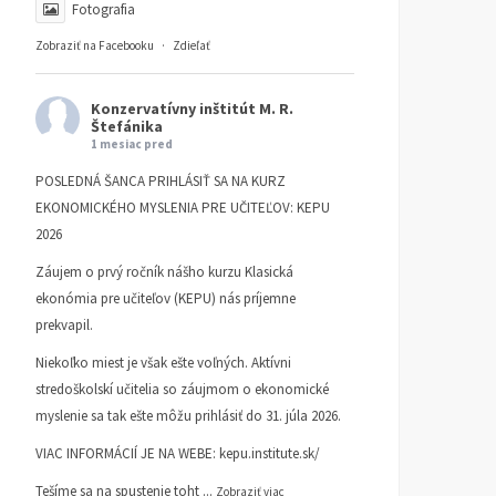
Fotografia
Zobraziť na Facebooku
·
Zdieľať
Konzervatívny inštitút M. R.
Štefánika
1 mesiac pred
POSLEDNÁ ŠANCA PRIHLÁSIŤ SA NA KURZ
EKONOMICKÉHO MYSLENIA PRE UČITEĽOV: KEPU
2026
Záujem o prvý ročník nášho kurzu Klasická
ekonómia pre učiteľov (KEPU) nás príjemne
prekvapil.
Niekoľko miest je však ešte voľných. Aktívni
stredoškolskí učitelia so záujmom o ekonomické
myslenie sa tak ešte môžu prihlásiť do 31. júla 2026.
VIAC INFORMÁCIÍ JE NA WEBE:
kepu.institute.sk/
Tešíme sa na spustenie toht
...
Zobraziť viac