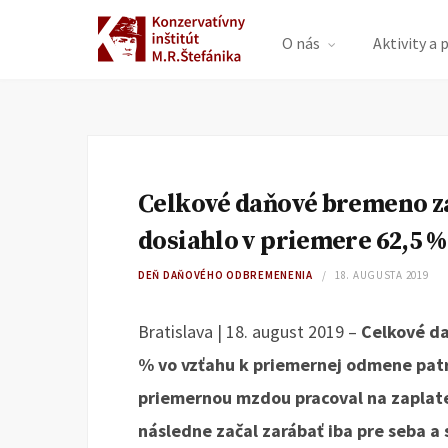
O nás
Aktivity a 
Celkové daňové bremeno z
dosiahlo v priemere 62,5 %
DEŇ DAŇOVÉHO ODBREMENENIA
18. AUGUSTA 2019
Bratislava | 18. august 2019 –
Celkové d
% vo vzťahu k priemernej odmene pat
priemernou mzdou pracoval na zaplaten
následne začal zarábať iba pre seba 