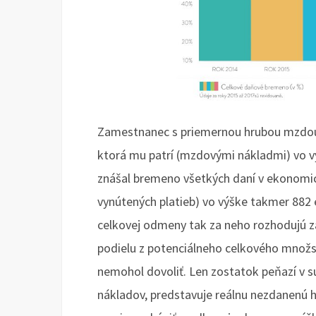
Zamestnanec s priemernou hrubou mzdou
ktorá mu patrí (mzdovými nákladmi) vo v
znášal bremeno všetkých daní v ekonomi
vynútených platieb) vo výške takmer 882 
celkovej odmeny tak za neho rozhodujú z
podielu z potenciálneho celkového množst
nemohol dovoliť. Len zostatok peňazí v 
nákladov, predstavuje reálnu nezdanenú h