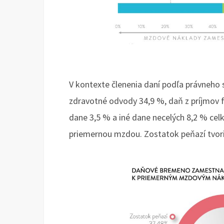
V kontexte členenia daní podľa právneho s
zdravotné odvody 34,9 %, daň z príjmov 
dane 3,5 % a iné dane necelých 8,2 % ce
priemernou mzdou. Zostatok peňazí tvori