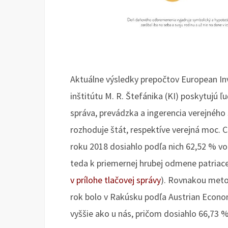
Aktuálne výsledky prepočtov European In
inštitútu M. R. Štefánika (KI) poskytujú ľ
správa, prevádzka a ingerencia verejného 
rozhoduje štát, respektíve verejná moc.
roku 2018 dosiahlo podľa nich 62,52 % 
teda k priemernej hrubej odmene patriac
v prílohe tlačovej správy
). Rovnakou meto
rok bolo v Rakúsku podľa Austrian Econom
vyššie ako u nás, pričom dosiahlo 66,73 