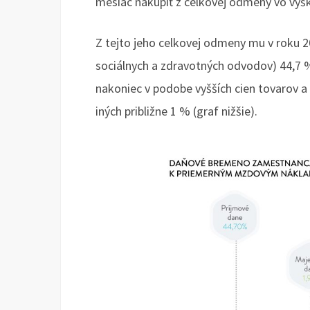
mesiac nakúpiť z celkovej odmeny vo výšk
Z tejto jeho celkovej odmeny mu v roku 20
sociálnych a zdravotných odvodov) 44,7
nakoniec v podobe vyšších cien tovarov a
iných približne 1 % (graf nižšie).