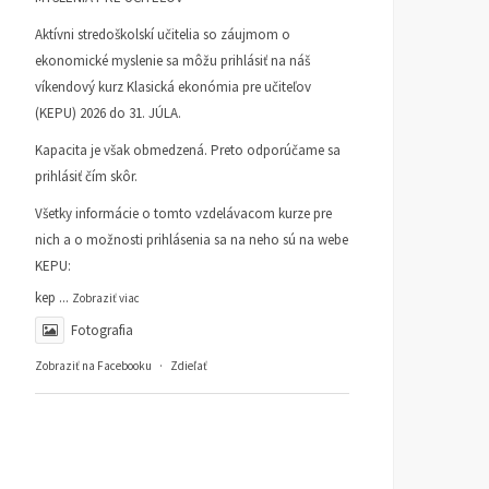
Aktívni stredoškolskí učitelia so záujmom o
ekonomické myslenie sa môžu prihlásiť na náš
víkendový kurz Klasická ekonómia pre učiteľov
(KEPU) 2026 do 31. JÚLA.
Kapacita je však obmedzená. Preto odporúčame sa
prihlásiť čím skôr.
Všetky informácie o tomto vzdelávacom kurze pre
nich a o možnosti prihlásenia sa na neho sú na webe
KEPU:
kep
...
Zobraziť viac
Fotografia
Zobraziť na Facebooku
·
Zdieľať