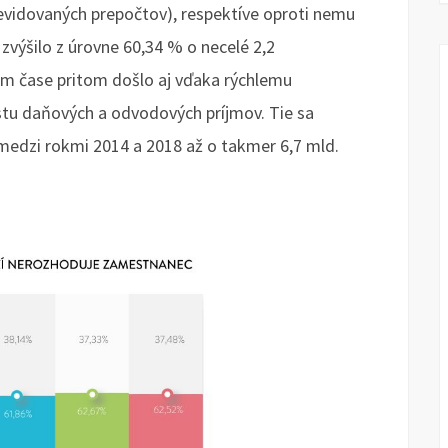
evidovaných prepočtov), respektíve oproti nemu
 zvýšilo z úrovne 60,34 % o necelé 2,2
tom čase pritom došlo aj vďaka rýchlemu
u daňových a odvodových príjmov. Tie sa
i medzi rokmi 2014 a 2018 až o takmer 6,7 mld.