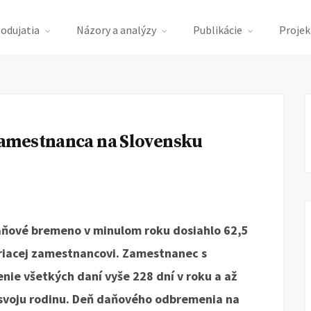
podujatia
Názory a analýzy
Publikácie
Projek
amestnanca na Slovensku
aňové bremeno v minulom roku dosiahlo 62,5
riacej zamestnancovi. Zamestnanec s
ie všetkých daní vyše 228 dní v roku a až
a svoju rodinu. Deň daňového odbremenia na