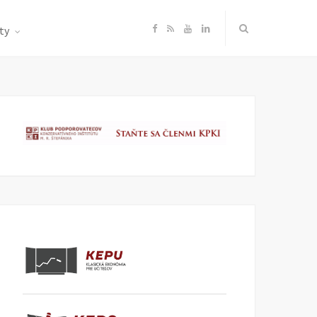
F
R
Y
L
ty
a
S
o
i
c
S
u
n
e
T
k
b
u
e
o
b
d
o
e
I
k
n