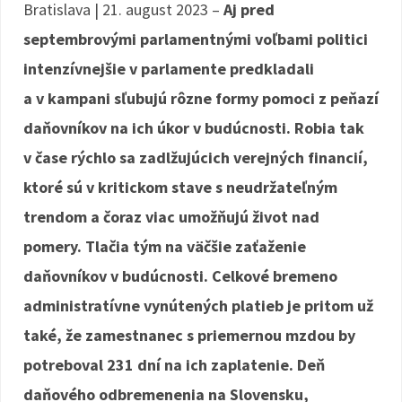
Bratislava | 21. august 2023 –
Aj pred
septembrovými parlamentnými voľbami politici
intenzívnejšie v parlamente predkladali
a v kampani sľubujú rôzne formy pomoci z peňazí
daňovníkov na ich úkor v budúcnosti. Robia tak
v čase rýchlo sa zadlžujúcich verejných financií,
ktoré sú v kritickom stave s neudržateľným
trendom a čoraz viac umožňujú život nad
pomery. Tlačia tým na väčšie zaťaženie
daňovníkov v budúcnosti. Celkové bremeno
administratívne vynútených platieb je pritom už
také, že zamestnanec s priemernou mzdou by
potreboval 231 dní na ich zaplatenie.
Deň
daňového odbremenenia na Slovensku,