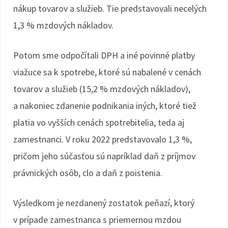
nákup tovarov a služieb. Tie predstavovali necelých
1,3 % mzdových nákladov.
Potom sme odpočítali DPH a iné povinné platby
viažuce sa k spotrebe, ktoré sú nabalené v cenách
tovarov a služieb (15,2 % mzdových nákladov),
a nakoniec zdanenie podnikania iných, ktoré tiež
platia vo vyšších cenách spotrebitelia, teda aj
zamestnanci. V roku 2022 predstavovalo 1,3 %,
pričom jeho súčasťou sú napríklad daň z príjmov
právnických osôb, clo a daň z poistenia.
Výsledkom je nezdanený zostatok peňazí, ktorý
v prípade zamestnanca s priemernou mzdou