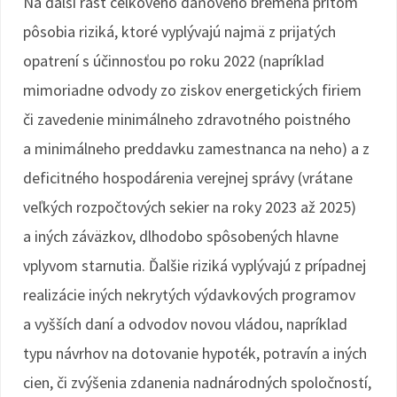
Na ďalší rast celkového daňového bremena pritom
pôsobia riziká, ktoré vyplývajú najmä z prijatých
opatrení s účinnosťou po roku 2022 (napríklad
mimoriadne odvody zo ziskov energetických firiem
či zavedenie minimálneho zdravotného poistného
a minimálneho preddavku zamestnanca na neho) a z
deficitného hospodárenia verejnej správy (vrátane
veľkých rozpočtových sekier na roky 2023 až 2025)
a iných záväzkov, dlhodobo spôsobených hlavne
vplyvom starnutia. Ďalšie riziká vyplývajú z prípadnej
realizácie iných nekrytých výdavkových programov
a vyšších daní a odvodov novou vládou, napríklad
typu návrhov na dotovanie hypoték, potravín a iných
cien, či zvýšenia zdanenia nadnárodných spoločností,