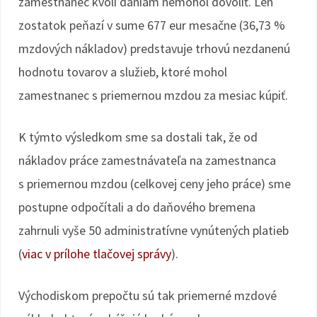
zamestnanec kvôli daniam nemohol dovoliť. Len
zostatok peňazí v sume 677 eur mesačne (36,73 %
mzdových nákladov) predstavuje trhovú nezdanenú
hodnotu tovarov a služieb, ktoré mohol
zamestnanec s priemernou mzdou za mesiac kúpiť.
K týmto výsledkom sme sa dostali tak, že od
nákladov práce zamestnávateľa na zamestnanca
s priemernou mzdou (celkovej ceny jeho práce) sme
postupne odpočítali a do daňového bremena
zahrnuli vyše 50 administratívne vynútených platieb
(
viac v prílohe tlačovej správy
).
Východiskom prepočtu sú tak priemerné mzdové