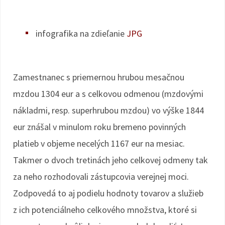
infografika na zdieľanie
JPG
Zamestnanec s priemernou hrubou mesačnou
mzdou 1304 eur a s celkovou odmenou (mzdovými
nákladmi, resp. superhrubou mzdou) vo výške 1844
eur znášal v minulom roku bremeno povinných
platieb v objeme necelých 1167 eur na mesiac.
Takmer o dvoch tretinách jeho celkovej odmeny tak
za neho rozhodovali zástupcovia verejnej moci.
Zodpovedá to aj podielu hodnoty tovarov a služieb
z ich potenciálneho celkového množstva, ktoré si