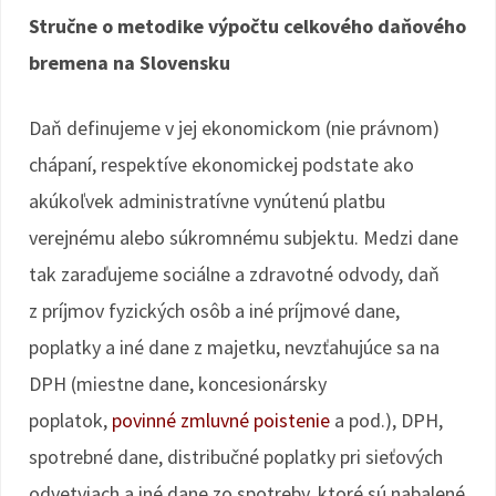
Stručne o metodike výpočtu celkového daňového
bremena na Slovensku
Daň definujeme v jej ekonomickom (nie právnom)
chápaní, respektíve ekonomickej podstate ako
akúkoľvek administratívne vynútenú platbu
verejnému alebo súkromnému subjektu. Medzi dane
tak zaraďujeme sociálne a zdravotné odvody, daň
z príjmov fyzických osôb a iné príjmové dane,
poplatky a iné dane z majetku, nevzťahujúce sa na
DPH (miestne dane, koncesionársky
poplatok,
povinné zmluvné poistenie
a pod.), DPH,
spotrebné dane, distribučné poplatky pri sieťových
odvetviach a iné dane zo spotreby, ktoré sú nabalené