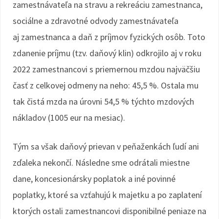
zamestnávateľa na stravu a rekreáciu zamestnanca,
sociálne a zdravotné odvody zamestnávateľa
aj zamestnanca a daň z príjmov fyzických osôb. Toto
zdanenie príjmu (tzv. daňový klin) odkrojilo aj v roku
2022 zamestnancovi s priemernou mzdou najväčšiu
časť z celkovej odmeny na neho: 45,5 %. Ostala mu
tak čistá mzda na úrovni 54,5 % týchto mzdových
nákladov (1005 eur na mesiac).
Tým sa však daňový prievan v peňaženkách ľudí ani
zďaleka nekončí. Následne sme odrátali miestne
dane, koncesionársky poplatok a iné povinné
poplatky, ktoré sa vzťahujú k majetku a po zaplatení
ktorých ostali zamestnancovi disponibilné peniaze na