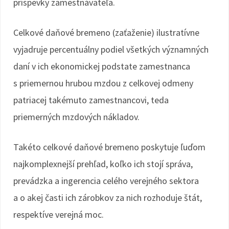
príspevky zamestnávateľa.
Celkové daňové bremeno (zaťaženie) ilustratívne
vyjadruje percentuálny podiel všetkých významných
daní v ich ekonomickej podstate zamestnanca
s priemernou hrubou mzdou z celkovej odmeny
patriacej takémuto zamestnancovi, teda
priemerných mzdových nákladov.
Takéto celkové daňové bremeno poskytuje ľuďom
najkomplexnejší prehľad, koľko ich stojí správa,
prevádzka a ingerencia celého verejného sektora
a o akej časti ich zárobkov za nich rozhoduje štát,
respektíve verejná moc.