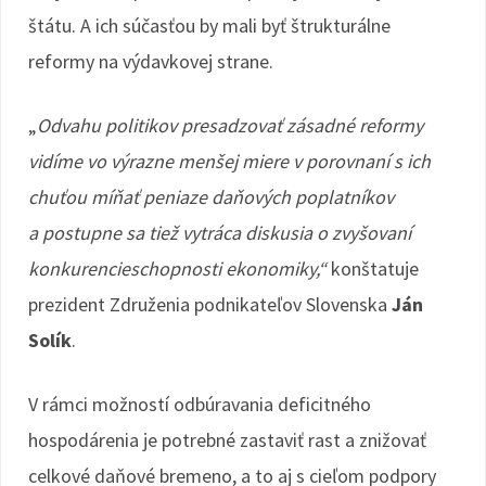
štátu. A ich súčasťou by mali byť štrukturálne
reformy na výdavkovej strane.
„
Odvahu politikov presadzovať zásadné reformy
vidíme vo výrazne menšej miere v porovnaní s ich
chuťou míňať peniaze daňových poplatníkov
a postupne sa tiež vytráca diskusia o zvyšovaní
konkurencieschopnosti ekonomiky,“
konštatuje
prezident Združenia podnikateľov Slovenska
Ján
Solík
.
V rámci možností odbúravania deficitného
hospodárenia je potrebné zastaviť rast a znižovať
celkové daňové bremeno, a to aj s cieľom podpory