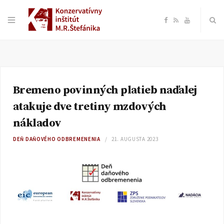
F
R
Y
a
S
o
c
S
u
Bremeno povinných platieb naďalej
e
T
atakuje dve tretiny mzdových
b
u
nákladov
DEŇ DAŇOVÉHO ODBREMENENIA
21. AUGUSTA 2023
o
b
o
e
k