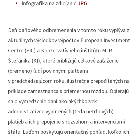
infografika na zdieľanie
JPG
Deň daňového odbremenenia v tomto roku vyplýva z
aktuálnych výsledkov výpočtov European Investment
Centre (EIC) a Konzervatívneho inštitútu M. R.
Štefánika (KI), ktoré približujú celkové zaťaženie
(bremeno) ľudí povinnými platbami
v predchádzajúcom roku, ilustračne prepočítaných na
príklade zamestnanca s priemernou mzdou. Opierajú
sa o vymedzenie daní ako akýchkoľvek
administratívne vynútených (teda netrhových)
platieb a ich prepojenie s rozsahom a intervenciami
štátu. Ľuďom poskytujú orientačný pohľad, koľko ich