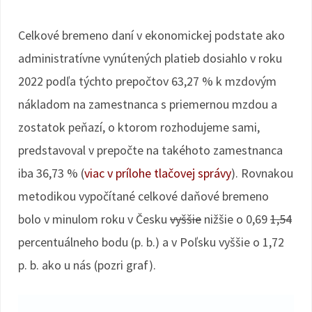
Celkové bremeno daní v ekonomickej podstate ako
administratívne vynútených platieb dosiahlo v roku
2022 podľa týchto prepočtov 63,27 % k mzdovým
nákladom na zamestnanca s priemernou mzdou a
zostatok peňazí, o ktorom rozhodujeme sami,
predstavoval v prepočte na takéhoto zamestnanca
iba 36,73 % (
viac v prílohe tlačovej správy
). Rovnakou
metodikou vypočítané celkové daňové bremeno
bolo v minulom roku v Česku
vyššie
nižšie o 0,69
1,54
percentuálneho bodu (p. b.) a v Poľsku vyššie o 1,72
p. b. ako u nás (pozri graf).