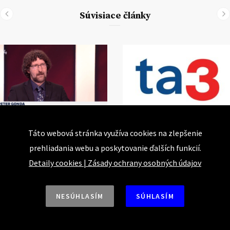
Súvisiace články
Táto webová stránka využíva cookies na zlepšenie
STVR: Deň daňového
TA3: Konečne prišiel
prehliadania webu a poskytovanie ďalších funkcií.
odbremenenia
deň, kedy už
pracujeme pre seba
Detaily cookies
|
Zásady ochrany osobných údajov
KI KOMENTUJE
25.
AUGUSTA 2025
KI KOMENTUJE
25.
AUGUSTA 2025
NESÚHLASÍM
SÚHLASÍM