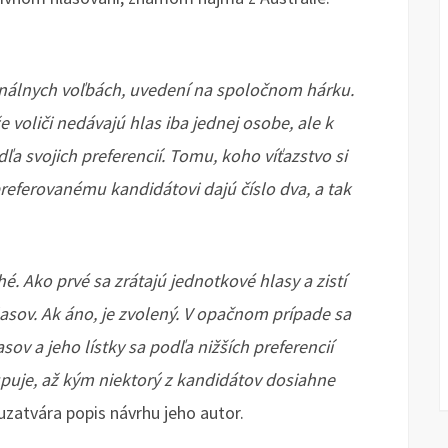
unálnych voľbách, uvedení na spoločnom hárku.
 voliči nedávajú hlas iba jednej osobe, ale k
a svojich preferencií. Tomu, koho víťazstvo si
 preferovanému kandidátovi dajú číslo dva, a tak
é. Ako prvé sa zrátajú jednotkové hlasy a zistí
lasov. Ak áno, je zvolený. V opačnom prípade sa
v a jeho lístky sa podľa nižších preferencií
upuje, až kým niektorý z kandidátov dosiahne
uzatvára popis návrhu jeho autor.