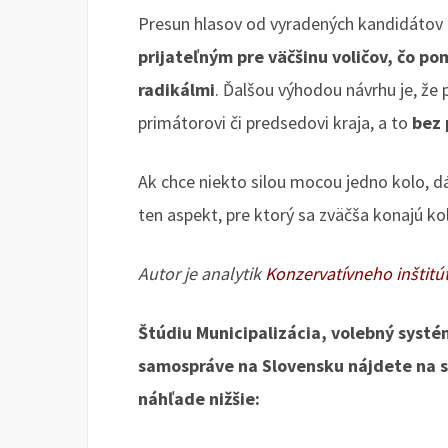
Presun hlasov od vyradených kandidátov t
prijateľným pre väčšinu voličov, čo p
radikálmi
. Ďalšou výhodou návrhu je, že 
primátorovi či predsedovi kraja, a to
bez 
Ak chce niekto silou mocou jedno kolo, dá 
ten aspekt, pre ktorý sa zväčša konajú ko
Autor je analytik
Konzervatívneho inštitút
Štúdiu Municipalizácia, volebný systé
samospráve na Slovensku nájdete na 
náhľade nižšie: