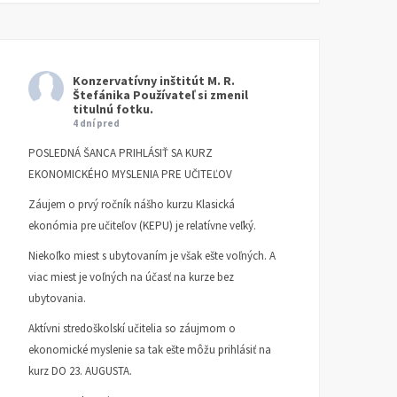
Konzervatívny inštitút M. R.
Štefánika
Používateľ si zmenil
titulnú fotku.
4 dní pred
POSLEDNÁ ŠANCA PRIHLÁSIŤ SA KURZ
EKONOMICKÉHO MYSLENIA PRE UČITEĽOV
Záujem o prvý ročník nášho kurzu Klasická
ekonómia pre učiteľov (KEPU) je relatívne veľký.
Niekoľko miest s ubytovaním je však ešte voľných. A
viac miest je voľných na účasť na kurze bez
ubytovania.
Aktívni stredoškolskí učitelia so záujmom o
ekonomické myslenie sa tak ešte môžu prihlásiť na
kurz DO 23. AUGUSTA.