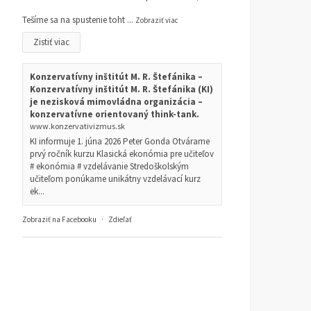
Tešíme sa na spustenie toht
...
Zobraziť viac
Zistiť viac
Konzervatívny inštitút M. R. Štefánika –
Konzervatívny inštitút M. R. Štefánika (KI)
je nezisková mimovládna organizácia –
konzervatívne orientovaný think-tank.
www.konzervativizmus.sk
KI informuje 1. júna 2026 Peter Gonda Otvárame
prvý ročník kurzu Klasická ekonómia pre učiteľov
# ekonómia # vzdelávanie Stredoškolským
učiteľom ponúkame unikátny vzdelávací kurz
ek...
Zobraziť na Facebooku
·
Zdieľať