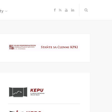
F
R
Y
L
ty
a
S
o
i
c
S
u
n
e
T
k
b
u
e
o
b
d
o
e
I
k
n