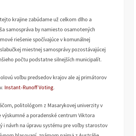
 tejto krajine zabúdame už celkom dlho a
naša samospráva by namiesto osamotených
émové riešenie spočívajúce v komunálnej
 slabučkej miestnej samosprávy pozostávajúcej
nšieho počtu podstatne silnejších municipalít.
kolovú voľbu predsedov krajov ale aj primátorov
v.
Instant-Runoff Voting
.
áčom, politológom z Masarykovej univerzity v
lne výskumné a poradenské centrum Viktora
 i návrh na úpravu systému pre voľby starostov
atívnom hlasovaní, známom najmä z Austrálie.