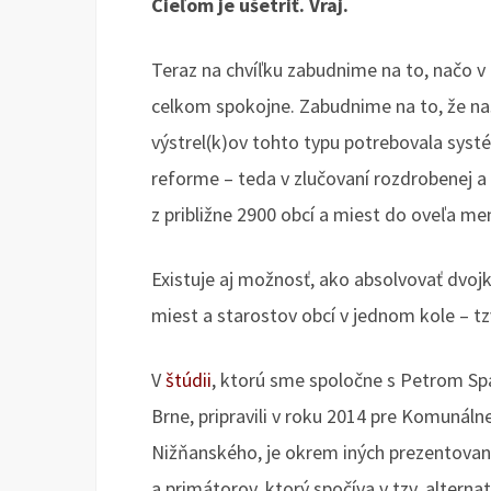
Cieľom je ušetriť. Vraj.
Teraz na chvíľku zabudnime na to, načo v
celkom spokojne. Zabudnime na to, že 
výstrel(k)ov tohto typu potrebovala syst
reforme – teda v zlučovaní rozdrobenej a
z približne 2900 obcí a miest do oveľa me
Existuje aj možnosť, ako absolvovať dvoj
miest a starostov obcí v jednom kole – tz
V
štúdii
, ktorú sme spoločne s Petrom Sp
Brne, pripravili v roku 2014 pre Komuná
Nižňanského, je okrem iných prezentovaný
a primátorov, ktorý spočíva v tzv. altern