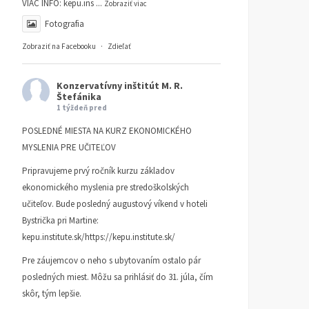
VIAC INFO:
kepu.ins
...
Zobraziť viac
Fotografia
Zobraziť na Facebooku
·
Zdieľať
Konzervatívny inštitút M. R.
Štefánika
1 týždeň pred
POSLEDNÉ MIESTA NA KURZ EKONOMICKÉHO
MYSLENIA PRE UČITEĽOV
Pripravujeme prvý ročník kurzu základov
ekonomického myslenia pre stredoškolských
učiteľov. Bude posledný augustový víkend v hoteli
Bystrička pri Martine:
kepu.institute.sk/https://kepu.institute.sk/
Morálna autorita roku 1776
Rádio Regina: Samosprá
Pre záujemcov o neho s ubytovaním ostalo pár
finišujú s prípravou
ČLÁNKY
9. MARCA 2026
posledných miest. Môžu sa prihlásiť do 31. júla, čím
rozpočtov
DANIEL KLEIN
skôr, tým lepšie.
KI KOMENTUJE
13. NOVEMB