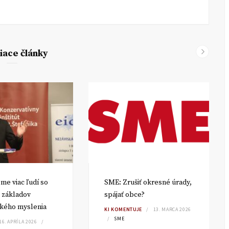
iace články
me viac ľudí so
SME: Zrušiť okresné úrady,
 základov
spájať obce?
kého myslenia
KI KOMENTUJE
13. MARCA 2026
SME
16. APRÍLA 2026