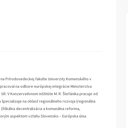
u na Prírodovedeckej fakulte Univerzity Komenského v
4 pracoval na odbore európskej integrácie Ministerstva
SR. V Konzervatívnom inštitúte M. R. Štefánika pracuje od
a špecializuje na oblasť regionálneho rozvoja (regionálna
y (fiškálna decentralizácia a komunálna reforma,
ktorým aspektom vzťahu Slovensko – Európska únia.