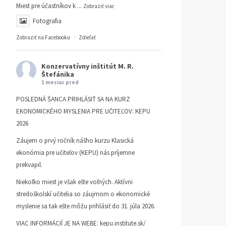
2025
Miest pre účastníkov k
...
Zobraziť viac
Fotografia
Zobraziť na Facebooku
·
Zdieľať
Konzervatívny inštitút M. R.
Štefánika
1 mesiac pred
POSLEDNÁ ŠANCA PRIHLÁSIŤ SA NA KURZ
EKONOMICKÉHO MYSLENIA PRE UČITEĽOV: KEPU
2026
Záujem o prvý ročník nášho kurzu Klasická
ekonómia pre učiteľov (KEPU) nás príjemne
prekvapil.
Niekoľko miest je však ešte voľných. Aktívni
stredoškolskí učitelia so záujmom o ekonomické
myslenie sa tak ešte môžu prihlásiť do 31. júla 2026.
VIAC INFORMÁCIÍ JE NA WEBE:
kepu.institute.sk/