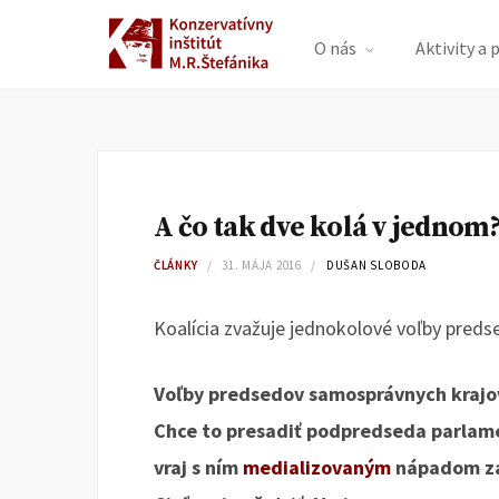
O nás
Aktivity a 
A čo tak dve kolá v jednom
ČLÁNKY
31. MÁJA 2016
DUŠAN SLOBODA
Koalícia zvažuje jednokolové voľby predsed
Voľby predsedov samosprávnych krajov
Chce to presadiť podpredseda parlame
vraj s ním
medializovaným
nápadom zat