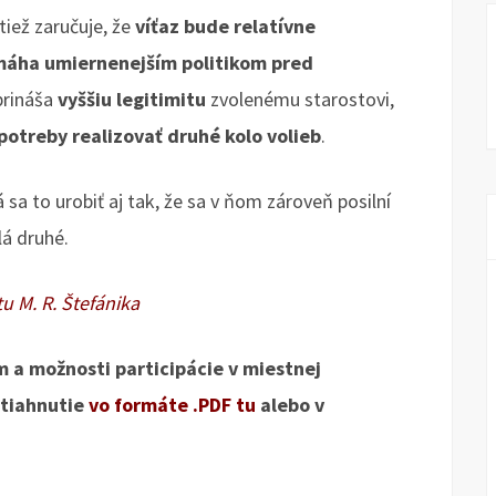
iež zaručuje, že
víťaz bude relatívne
omáha umiernenejším politikom pred
prináša
vyššiu legitimitu
zvolenému starostovi,
potreby realizovať druhé kolo volieb
.
sa to urobiť aj tak, že sa v ňom zároveň posilní
lá druhé.
u M. R. Štefánika
m a možnosti participácie v miestnej
stiahnutie
vo formáte .PDF tu
alebo v