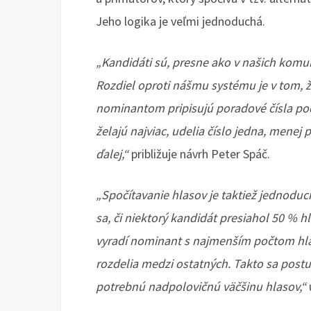
Jeho logika je veľmi jednoduchá.
„Kandidáti sú, presne ako v našich kom
Rozdiel oproti nášmu systému je v tom, že
nominantom pripisujú poradové čísla podľ
želajú najviac, udelia číslo jedna, menej
ďalej,“
približuje návrh Peter Spáč.
„Spočítavanie hlasov je taktiež jednoduch
sa, či niektorý kandidát presiahol 50 % h
vyradí nominant s najmenším počtom hlaso
rozdelia medzi ostatných. Takto sa post
potrebnú nadpolovičnú väčšinu hlasov,“