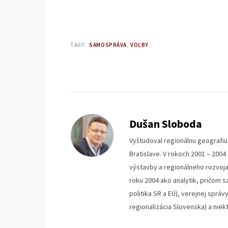
TAGY:
SAMOSPRÁVA
VOĽBY
Dušan Sloboda
Vyštudoval regionálnu geografi
Bratislave. V rokoch 2001 – 200
výstavby a regionálneho rozvoja 
roku 2004 ako analytik, pričom s
politika SR a EÚ), verejnej správ
regionalizácia Slovenska) a nie