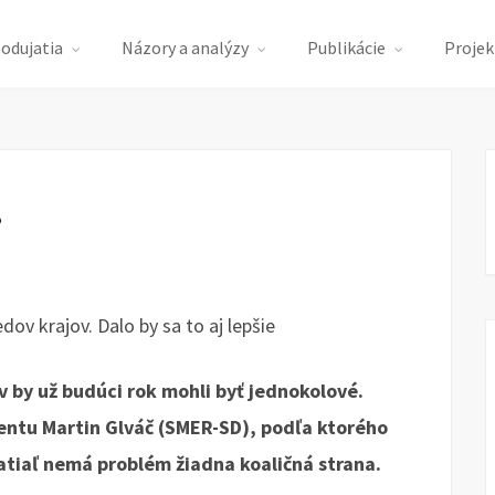
podujatia
Názory a analýzy
Publikácie
Projek
?
ov krajov. Dalo by sa to aj lepšie
 by už budúci rok mohli byť jednokolové.
ntu Martin Glváč (SMER-SD), podľa ktorého
iaľ nemá problém žiadna koaličná strana.