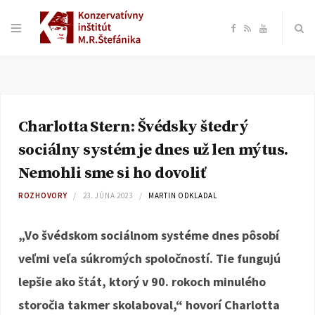
F
R
Y
a
S
o
c
S
u
Charlotta Stern: Švédsky štedrý
e
T
sociálny systém je dnes už len mýtus.
b
u
Nemohli sme si ho dovoliť
ROZHOVORY
23. JÚNA 2023
MARTIN ODKLADAL
o
b
„Vo švédskom sociálnom systéme dnes pôsobí
o
e
veľmi veľa súkromých spoločností. Tie fungujú
k
lepšie ako štát, ktorý v 90. rokoch minulého
storočia takmer skolaboval,“ hovorí Charlotta