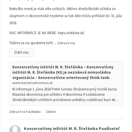
Niekoľko miest je však ešte voľných. Aktívni stredoškolskí učitelia so
záujmom o ekonomické myslenie sa tak ešte môžu prihlásiť do 31. júla
2026.
VIAC INFORMÁCIÍ JE NA WEBE:
kepu.institute.sk/
Tešíme sa na spustenie toht
...
Zobraziť viac
Zistiť viac
Konzervatívny inštitút M. R. Štefánika – Konzervatívny
inštitút M. R. Štefánika (KI) je nezisková mimovládna
organizácia – konzervatívne orientovaný think-tank.
www.konzervativizmus.sk
KI informuje 1. júna 2026 Peter Gonda Otvárame prvý ročník kurzu
Klasická ekonómia pre učiteľov # ekonómia # vzdelávanie
Stredoškolským učiteľom ponúkame unikátny vzdelávací kurz ek...
Zobraziť na Facebooku
·
Zdieľať
Konzervatívny inštitút M. R. Štefánika
Používateľ