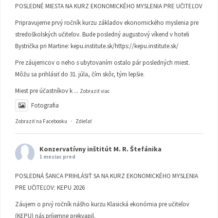
POSLEDNÉ MIESTA NA KURZ EKONOMICKÉHO MYSLENIA PRE UČITEĽOV
Pripravujeme prvý ročník kurzu základov ekonomického myslenia pre
stredoškolských učiteľov. Bude posledný augustový víkend v hoteli
Bystrička pri Martine:
kepu.institute.sk/https://kepu.institute.sk/
Pre záujemcov o neho s ubytovaním ostalo pár posledných miest.
Môžu sa prihlásiť do 31. júla, čím skôr, tým lepšie.
Miest pre účastníkov k
...
Zobraziť viac
Fotografia
Zobraziť na Facebooku
·
Zdieľať
Konzervatívny inštitút M. R. Štefánika
1 mesiac pred
POSLEDNÁ ŠANCA PRIHLÁSIŤ SA NA KURZ EKONOMICKÉHO MYSLENIA
PRE UČITEĽOV: KEPU 2026
Záujem o prvý ročník nášho kurzu Klasická ekonómia pre učiteľov
(KEPU) nás príjemne prekvapil.