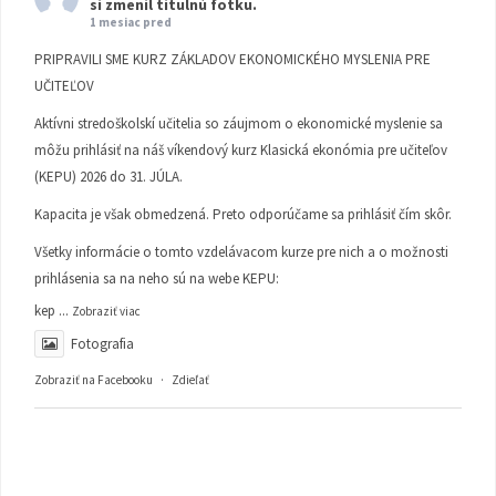
si zmenil titulnú fotku.
1 mesiac pred
PRIPRAVILI SME KURZ ZÁKLADOV EKONOMICKÉHO MYSLENIA PRE
UČITEĽOV
Aktívni stredoškolskí učitelia so záujmom o ekonomické myslenie sa
môžu prihlásiť na náš víkendový kurz Klasická ekonómia pre učiteľov
(KEPU) 2026 do 31. JÚLA.
Kapacita je však obmedzená. Preto odporúčame sa prihlásiť čím skôr.
Všetky informácie o tomto vzdelávacom kurze pre nich a o možnosti
prihlásenia sa na neho sú na webe KEPU:
kep
...
Zobraziť viac
Fotografia
Zobraziť na Facebooku
·
Zdieľať