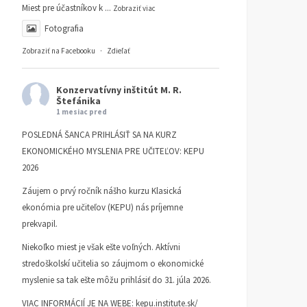
Miest pre účastníkov k
...
Zobraziť viac
Fotografia
Zobraziť na Facebooku
·
Zdieľať
Konzervatívny inštitút M. R.
Štefánika
1 mesiac pred
POSLEDNÁ ŠANCA PRIHLÁSIŤ SA NA KURZ
EKONOMICKÉHO MYSLENIA PRE UČITEĽOV: KEPU
2026
Záujem o prvý ročník nášho kurzu Klasická
ekonómia pre učiteľov (KEPU) nás príjemne
prekvapil.
Niekoľko miest je však ešte voľných. Aktívni
stredoškolskí učitelia so záujmom o ekonomické
myslenie sa tak ešte môžu prihlásiť do 31. júla 2026.
VIAC INFORMÁCIÍ JE NA WEBE:
kepu.institute.sk/