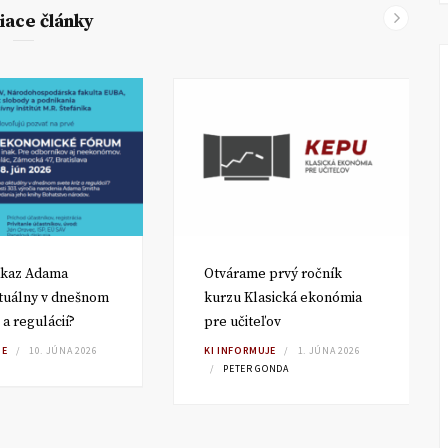
iace články
dkaz Adama
Otvárame prvý ročník
tuálny v dnešnom
kurzu Klasická ekonómia
 a regulácií?
pre učiteľov
IE
10. JÚNA 2026
KI INFORMUJE
1. JÚNA 2026
PETER GONDA