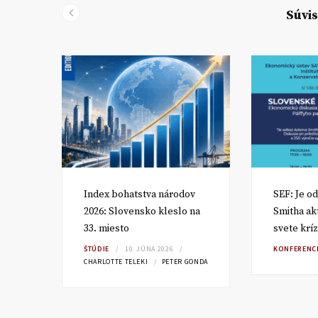
Súvis
om
Index bohatstva národov
SEF: Je o
2026: Slovensko kleslo na
Smitha ak
33. miesto
svete kríz
RA
ŠTÚDIE
10. JÚNA 2026
KONFERENC
CHARLOTTE TELEKI
PETER GONDA