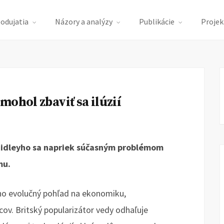
podujatia
Názory a analýzy
Publikácie
Projek
ohol zbaviť sa ilúzií
 Ridleyho sa napriek súčasným problémom
mu.
ho evolučný pohľad na ekonomiku,
cov. Britský popularizátor vedy odhaľuje