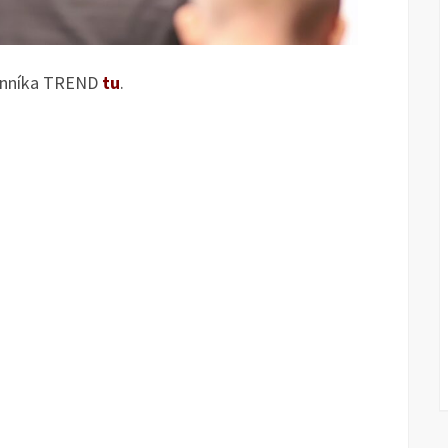
denníka TREND
tu
.