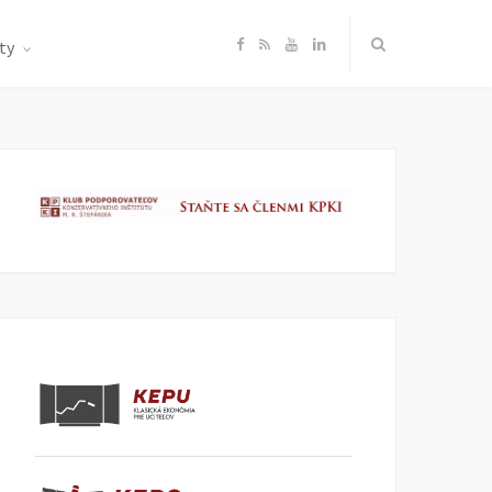
F
R
Y
L
ty
a
S
o
i
c
S
u
n
e
T
k
b
u
e
o
b
d
o
e
I
k
n