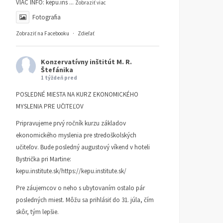
VIAC INFO:
kepu.ins
...
Zobraziť viac
Fotografia
Zobraziť na Facebooku
·
Zdieľať
Konzervatívny inštitút M. R.
Štefánika
1 týždeň pred
POSLEDNÉ MIESTA NA KURZ EKONOMICKÉHO
MYSLENIA PRE UČITEĽOV
Pripravujeme prvý ročník kurzu základov
ekonomického myslenia pre stredoškolských
učiteľov. Bude posledný augustový víkend v hoteli
Bystrička pri Martine:
kepu.institute.sk/https://kepu.institute.sk/
Pre záujemcov o neho s ubytovaním ostalo pár
posledných miest. Môžu sa prihlásiť do 31. júla, čím
skôr, tým lepšie.