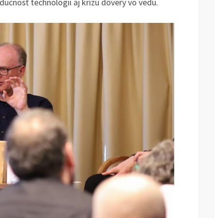
dúcnosť technológií aj krízu dôvery vo vedu.