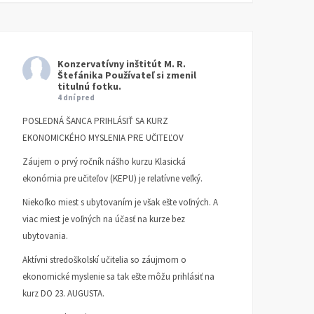
Konzervatívny inštitút M. R.
Štefánika
Používateľ si zmenil
titulnú fotku.
4 dní pred
POSLEDNÁ ŠANCA PRIHLÁSIŤ SA KURZ
EKONOMICKÉHO MYSLENIA PRE UČITEĽOV
Záujem o prvý ročník nášho kurzu Klasická
ekonómia pre učiteľov (KEPU) je relatívne veľký.
Potrebujeme viac ľudí so
Morálna autorita roku 17
Niekoľko miest s ubytovaním je však ešte voľných. A
znalosťou základov
ČLÁNKY
9. MARCA 2026
viac miest je voľných na účasť na kurze bez
ekonomického myslenia
DANIEL KLEIN
ubytovania.
ČLÁNKY
16. APRÍLA 2026
Aktívni stredoškolskí učitelia so záujmom o
PETER GONDA
ekonomické myslenie sa tak ešte môžu prihlásiť na
kurz DO 23. AUGUSTA.