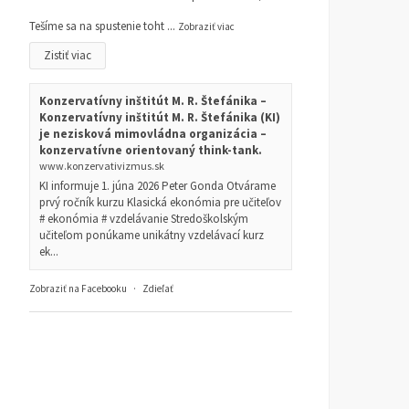
Tešíme sa na spustenie toht
...
Zobraziť viac
Zistiť viac
Konzervatívny inštitút M. R. Štefánika –
Konzervatívny inštitút M. R. Štefánika (KI)
je nezisková mimovládna organizácia –
konzervatívne orientovaný think-tank.
www.konzervativizmus.sk
KI informuje 1. júna 2026 Peter Gonda Otvárame
prvý ročník kurzu Klasická ekonómia pre učiteľov
# ekonómia # vzdelávanie Stredoškolským
učiteľom ponúkame unikátny vzdelávací kurz
ek...
Zobraziť na Facebooku
·
Zdieľať