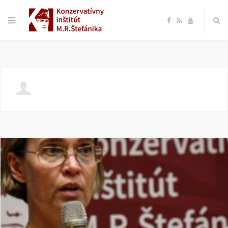
F
R
Y
a
S
o
c
S
u
e
T
b
u
o
b
o
e
k