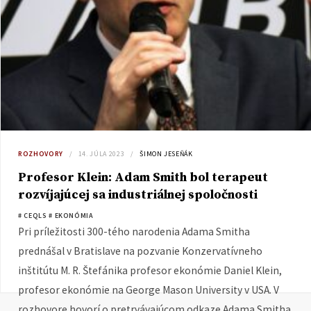
ROZHOVORY
14. JÚLA 2023
ŠIMON JESEŇÁK
Profesor Klein: Adam Smith bol terapeut
rozvíjajúcej sa industriálnej spoločnosti
# CEQLS
# EKONÓMIA
Pri príležitosti 300-tého narodenia Adama Smitha
prednášal v Bratislave na pozvanie Konzervatívneho
inštitútu M. R. Štefánika profesor ekonómie Daniel Klein,
profesor ekonómie na George Mason University v USA. V
rozhovore hovorí o pretrvávajúcom odkaze Adama Smitha