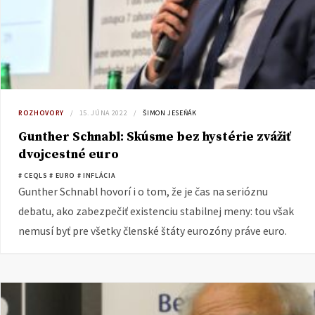
ROZHOVORY
15. JÚNA 2022
ŠIMON JESEŇÁK
Gunther Schnabl: Skúsme bez hystérie zvážiť
dvojcestné euro
# CEQLS
# EURO
# INFLÁCIA
Gunther Schnabl hovorí i o tom, že je čas na serióznu
debatu, ako zabezpečiť existenciu stabilnej meny: tou však
nemusí byť pre všetky členské štáty eurozóny práve euro.