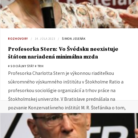
ROZHOVORY
14. JÚLA 2023
ŠIMON JESEŇÁK
Profesorka Stern: Vo Švédsku neexistuje
štátom nariadená minimálna mzda
# SOCIÁLNY ŠTÁT
# TRH
Profesorka Charlotta Stern je výkonnou riaditeľkou
súkromného výskumného inštitútu v Štokholme Ratio a
profesorkou sociológie organizácií a trhov práce na
Štokholmskej univerzite. V Bratislave prednášala na
pozvanie Konzervatívneho inštitút M. R. Štefánika o tom,
ako skutočne funguje švédsky trh práce.