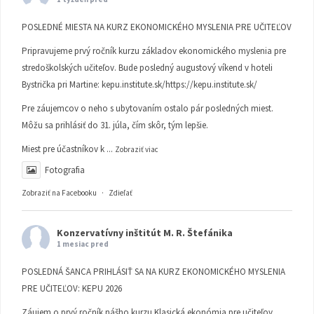
POSLEDNÉ MIESTA NA KURZ EKONOMICKÉHO MYSLENIA PRE UČITEĽOV
Pripravujeme prvý ročník kurzu základov ekonomického myslenia pre
stredoškolských učiteľov. Bude posledný augustový víkend v hoteli
Bystrička pri Martine:
kepu.institute.sk/https://kepu.institute.sk/
Pre záujemcov o neho s ubytovaním ostalo pár posledných miest.
Môžu sa prihlásiť do 31. júla, čím skôr, tým lepšie.
Miest pre účastníkov k
...
Zobraziť viac
Fotografia
Zobraziť na Facebooku
·
Zdieľať
Konzervatívny inštitút M. R. Štefánika
1 mesiac pred
POSLEDNÁ ŠANCA PRIHLÁSIŤ SA NA KURZ EKONOMICKÉHO MYSLENIA
PRE UČITEĽOV: KEPU 2026
Záujem o prvý ročník nášho kurzu Klasická ekonómia pre učiteľov