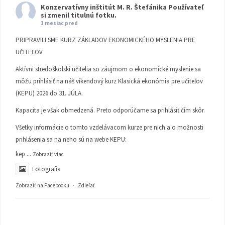
Konzervatívny inštitút M. R. Štefánika
Používateľ
si zmenil titulnú fotku.
1 mesiac pred
PRIPRAVILI SME KURZ ZÁKLADOV EKONOMICKÉHO MYSLENIA PRE
UČITEĽOV
Aktívni stredoškolskí učitelia so záujmom o ekonomické myslenie sa
môžu prihlásiť na náš víkendový kurz Klasická ekonómia pre učiteľov
(KEPU) 2026 do 31. JÚLA.
Kapacita je však obmedzená. Preto odporúčame sa prihlásiť čím skôr.
Všetky informácie o tomto vzdelávacom kurze pre nich a o možnosti
prihlásenia sa na neho sú na webe KEPU:
kep
...
Zobraziť viac
Fotografia
Zobraziť na Facebooku
·
Zdieľať