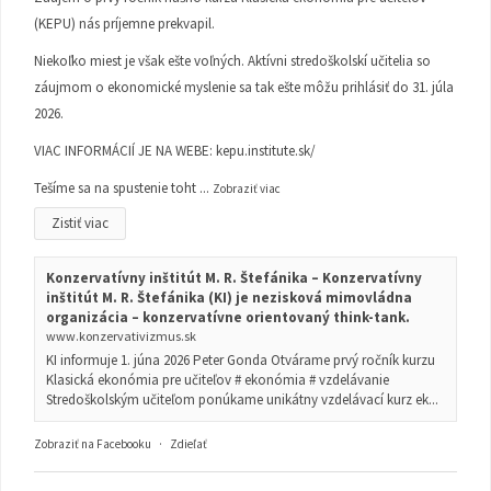
(KEPU) nás príjemne prekvapil.
Niekoľko miest je však ešte voľných. Aktívni stredoškolskí učitelia so
záujmom o ekonomické myslenie sa tak ešte môžu prihlásiť do 31. júla
2026.
VIAC INFORMÁCIÍ JE NA WEBE:
kepu.institute.sk/
Tešíme sa na spustenie toht
...
Zobraziť viac
Zistiť viac
Konzervatívny inštitút M. R. Štefánika – Konzervatívny
inštitút M. R. Štefánika (KI) je nezisková mimovládna
organizácia – konzervatívne orientovaný think-tank.
www.konzervativizmus.sk
KI informuje 1. júna 2026 Peter Gonda Otvárame prvý ročník kurzu
Klasická ekonómia pre učiteľov # ekonómia # vzdelávanie
Stredoškolským učiteľom ponúkame unikátny vzdelávací kurz ek...
Zobraziť na Facebooku
·
Zdieľať