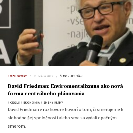
ROZHOVORY
11. MÁJA 2022
ŠIMON JESEŇÁK
David Friedman: Enviromentalizmus ako nová
forma centrálneho plánovania
# CEQLS
# EKONÓMIA
# ZMENY KLÍMY
David Friedman v rozhovore hovorí o tom, či smerujeme k
slobodnejšej spoločnosti alebo sme sa vydali opačným
smerom.