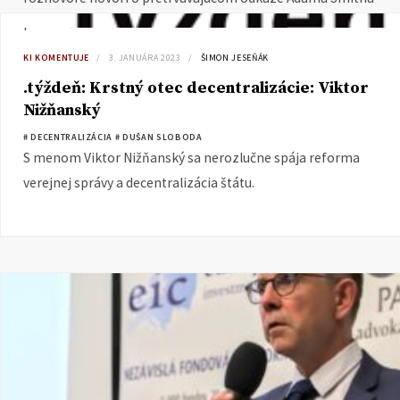
pred súčasnosť.
KI KOMENTUJE
3. JANUÁRA 2023
ŠIMON JESEŇÁK
.týždeň: Krstný otec decentralizácie: Viktor
Nižňanský
# DECENTRALIZÁCIA
# DUŠAN SLOBODA
S menom Viktor Nižňanský sa nerozlučne spája reforma
verejnej správy a decentralizácia štátu.