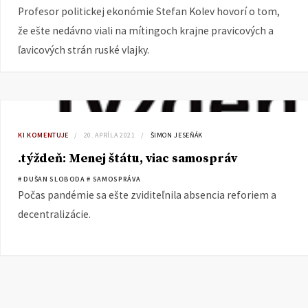
Profesor politickej ekonómie Stefan Kolev hovorí o tom,
že ešte nedávno viali na mítingoch krajne pravicových a
ľavicových strán ruské vlajky.
KI KOMENTUJE
20. APRÍLA 2021
ŠIMON JESEŇÁK
.týždeň: Menej štátu, viac samospráv
# DUŠAN SLOBODA
# SAMOSPRÁVA
Počas pandémie sa ešte zviditeľnila absencia reforiem a
decentralizácie.