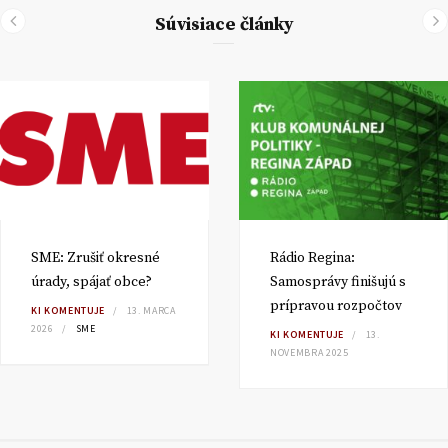
Súvisiace články
SME: Zrušiť okresné
Rádio Regina:
úrady, spájať obce?
Samosprávy finišujú s
prípravou rozpočtov
KI KOMENTUJE
13. MARCA
2026
SME
KI KOMENTUJE
13.
NOVEMBRA 2025