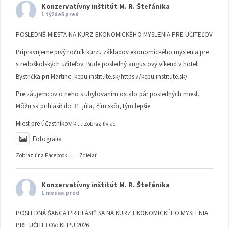
Konzervatívny inštitút M. R. Štefánika
1 týždeň pred
POSLEDNÉ MIESTA NA KURZ EKONOMICKÉHO MYSLENIA PRE UČITEĽOV
Pripravujeme prvý ročník kurzu základov ekonomického myslenia pre
stredoškolských učiteľov. Bude posledný augustový víkend v hoteli
Bystrička pri Martine:
kepu.institute.sk/https://kepu.institute.sk/
Pre záujemcov o neho s ubytovaním ostalo pár posledných miest.
Môžu sa prihlásiť do 31. júla, čím skôr, tým lepšie.
Miest pre účastníkov k
...
Zobraziť viac
Fotografia
Zobraziť na Facebooku
·
Zdieľať
Konzervatívny inštitút M. R. Štefánika
1 mesiac pred
POSLEDNÁ ŠANCA PRIHLÁSIŤ SA NA KURZ EKONOMICKÉHO MYSLENIA
PRE UČITEĽOV: KEPU 2026