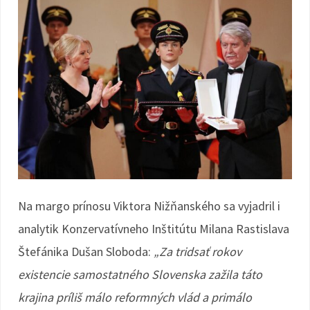
Na margo prínosu Viktora Nižňanského sa vyjadril i
analytik Konzervatívneho Inštitútu Milana Rastislava
Štefánika Dušan Sloboda:
„Za tridsať rokov
existencie samostatného Slovenska zažila táto
krajina príliš málo reformných vlád a primálo