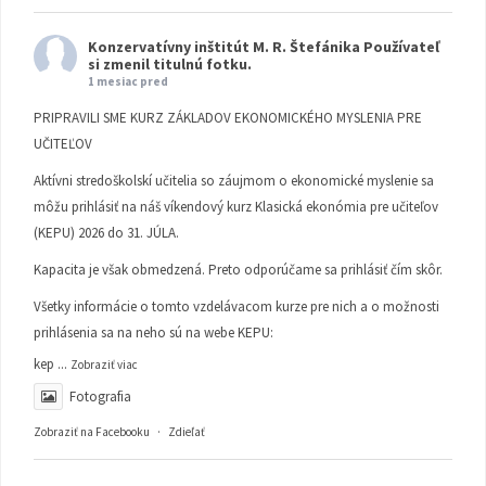
Konzervatívny inštitút M. R. Štefánika
Používateľ
si zmenil titulnú fotku.
1 mesiac pred
PRIPRAVILI SME KURZ ZÁKLADOV EKONOMICKÉHO MYSLENIA PRE
UČITEĽOV
Aktívni stredoškolskí učitelia so záujmom o ekonomické myslenie sa
môžu prihlásiť na náš víkendový kurz Klasická ekonómia pre učiteľov
(KEPU) 2026 do 31. JÚLA.
Kapacita je však obmedzená. Preto odporúčame sa prihlásiť čím skôr.
Všetky informácie o tomto vzdelávacom kurze pre nich a o možnosti
prihlásenia sa na neho sú na webe KEPU:
kep
...
Zobraziť viac
Fotografia
Zobraziť na Facebooku
·
Zdieľať