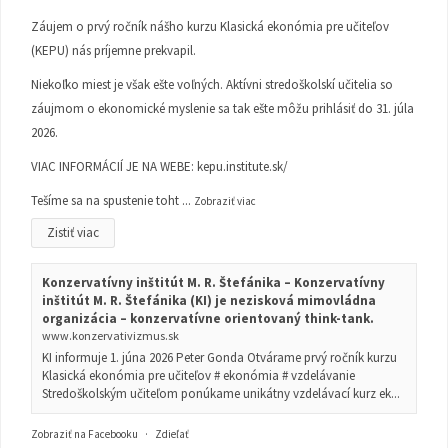
Záujem o prvý ročník nášho kurzu Klasická ekonómia pre učiteľov
(KEPU) nás príjemne prekvapil.
Niekoľko miest je však ešte voľných. Aktívni stredoškolskí učitelia so
záujmom o ekonomické myslenie sa tak ešte môžu prihlásiť do 31. júla
2026.
VIAC INFORMÁCIÍ JE NA WEBE:
kepu.institute.sk/
Tešíme sa na spustenie toht
...
Zobraziť viac
Zistiť viac
Konzervatívny inštitút M. R. Štefánika – Konzervatívny
inštitút M. R. Štefánika (KI) je nezisková mimovládna
organizácia – konzervatívne orientovaný think-tank.
www.konzervativizmus.sk
KI informuje 1. júna 2026 Peter Gonda Otvárame prvý ročník kurzu
Klasická ekonómia pre učiteľov # ekonómia # vzdelávanie
Stredoškolským učiteľom ponúkame unikátny vzdelávací kurz ek...
Zobraziť na Facebooku
·
Zdieľať