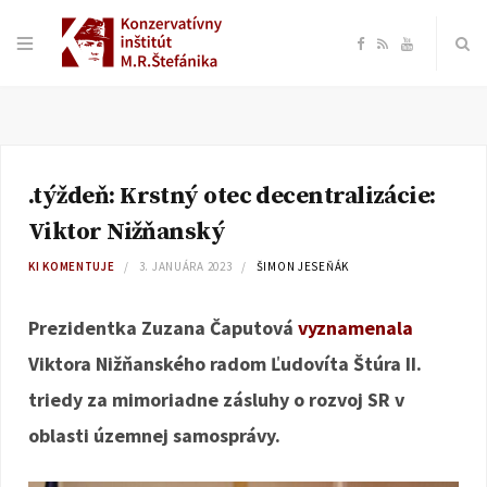
F
R
Y
a
S
o
c
S
u
.týždeň: Krstný otec decentralizácie:
e
T
Viktor Nižňanský
b
u
KI KOMENTUJE
3. JANUÁRA 2023
ŠIMON JESEŇÁK
o
b
Prezidentka Zuzana Čaputová
vyznamenala
Viktora Nižňanského radom Ľudovíta Štúra II.
o
e
triedy za mimoriadne zásluhy o rozvoj SR v
k
oblasti územnej samosprávy.