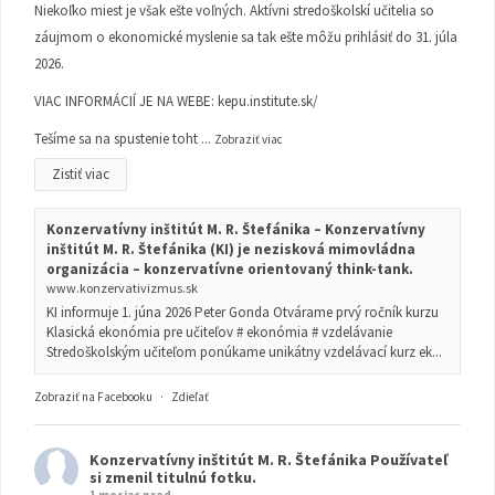
Niekoľko miest je však ešte voľných. Aktívni stredoškolskí učitelia so
záujmom o ekonomické myslenie sa tak ešte môžu prihlásiť do 31. júla
2026.
VIAC INFORMÁCIÍ JE NA WEBE:
kepu.institute.sk/
Tešíme sa na spustenie toht
...
Zobraziť viac
Zistiť viac
Konzervatívny inštitút M. R. Štefánika – Konzervatívny
inštitút M. R. Štefánika (KI) je nezisková mimovládna
organizácia – konzervatívne orientovaný think-tank.
www.konzervativizmus.sk
KI informuje 1. júna 2026 Peter Gonda Otvárame prvý ročník kurzu
Klasická ekonómia pre učiteľov # ekonómia # vzdelávanie
Stredoškolským učiteľom ponúkame unikátny vzdelávací kurz ek...
Zobraziť na Facebooku
·
Zdieľať
Konzervatívny inštitút M. R. Štefánika
Používateľ
si zmenil titulnú fotku.
1 mesiac pred