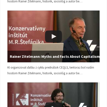
hosťom Rainer Zitelmann, historik, sociológ a autor be…
Rainer Zitelmann: Myths and Facts About Capitalism
KI organizoval ďalšiu z cyklu prednášok CEQLS, tentoraz bol naším
hosťom Rainer Zitelmann, historik, sociológ a autor be…