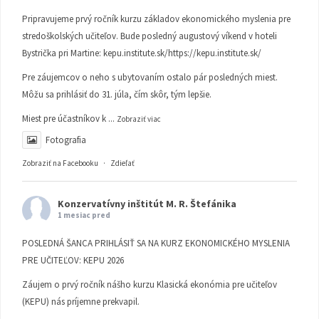
Pripravujeme prvý ročník kurzu základov ekonomického myslenia pre
stredoškolských učiteľov. Bude posledný augustový víkend v hoteli
Bystrička pri Martine:
kepu.institute.sk/https://kepu.institute.sk/
Pre záujemcov o neho s ubytovaním ostalo pár posledných miest.
Môžu sa prihlásiť do 31. júla, čím skôr, tým lepšie.
Miest pre účastníkov k
...
Zobraziť viac
Fotografia
Zobraziť na Facebooku
·
Zdieľať
Konzervatívny inštitút M. R. Štefánika
1 mesiac pred
POSLEDNÁ ŠANCA PRIHLÁSIŤ SA NA KURZ EKONOMICKÉHO MYSLENIA
PRE UČITEĽOV: KEPU 2026
Záujem o prvý ročník nášho kurzu Klasická ekonómia pre učiteľov
(KEPU) nás príjemne prekvapil.