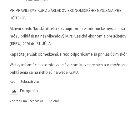
PRIPRAVILI SME KURZ ZÁKLADOV EKONOMICKÉHO MYSLENIA PRE
UČITEĽOV
Aktívni stredoškolskí učitelia so záujmom o ekonomické myslenie sa
môžu prihlásiť na náš víkendový kurz Klasická ekonómia pre učiteľov
(KEPU) 2026 do 31. JÚLA.
Kapacita je však obmedzená. Preto odporúčame sa prihlásiť čím skôr.
Všetky informácie o tomto vzdelávacom kurze pre nich a o možnosti
prihlásenia sa na neho sú na webe KEPU:
kep
...
Zobraziť viac
Fotografia
Zobraziť na Facebooku
·
Zdieľať