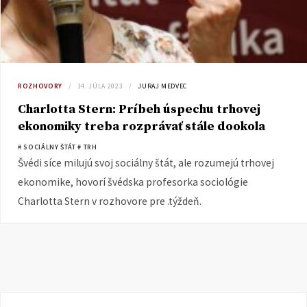
ROZHOVORY
14. JÚLA 2023
JURAJ MEDVEC
Charlotta Stern: Príbeh úspechu trhovej
ekonomiky treba rozprávať stále dookola
# SOCIÁLNY ŠTÁT
# TRH
Švédi síce milujú svoj sociálny štát, ale rozumejú trhovej
ekonomike, hovorí švédska profesorka sociológie
Charlotta Stern v rozhovore pre .týždeň.