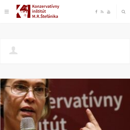
F
R
Y
a
S
o
c
S
u
e
T
b
u
o
b
o
e
k