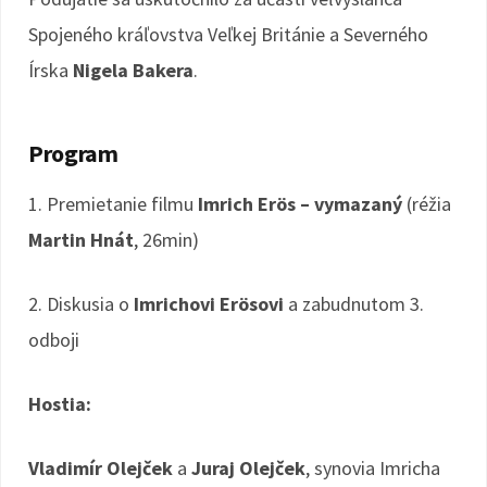
Spojeného kráľovstva Veľkej Británie a Severného
Írska
Nigela Bakera
.
Program
1. Premietanie filmu
Imrich Erös – vymazaný
(réžia
Martin Hnát
, 26min)
2. Diskusia o
Imrichovi Erösovi
a zabudnutom 3.
odboji
Hostia:
Vladimír Olejček
a
Juraj Olejček
, synovia Imricha