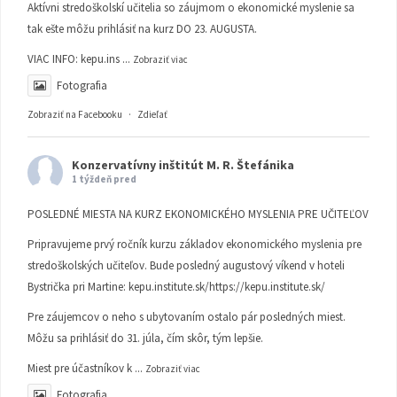
Aktívni stredoškolskí učitelia so záujmom o ekonomické myslenie sa
tak ešte môžu prihlásiť na kurz DO 23. AUGUSTA.
VIAC INFO:
kepu.ins
...
Zobraziť viac
Fotografia
Zobraziť na Facebooku
·
Zdieľať
Konzervatívny inštitút M. R. Štefánika
1 týždeň pred
POSLEDNÉ MIESTA NA KURZ EKONOMICKÉHO MYSLENIA PRE UČITEĽOV
Pripravujeme prvý ročník kurzu základov ekonomického myslenia pre
stredoškolských učiteľov. Bude posledný augustový víkend v hoteli
Bystrička pri Martine:
kepu.institute.sk/https://kepu.institute.sk/
Pre záujemcov o neho s ubytovaním ostalo pár posledných miest.
Môžu sa prihlásiť do 31. júla, čím skôr, tým lepšie.
Miest pre účastníkov k
...
Zobraziť viac
Fotografia