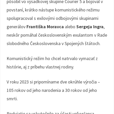
pôsobil vo výsadkovej skupine Courier 5 a bojoval v
povstaní, krátko nástupe komunistického režimu
spolupracoval s exilovými odbojovými skupinami
generálov
Františka Moravca
alebo
Sergeja Ingra
,
neskôr pomáhal československým exulantom v Rade
slobodného Československa v Spojených štátoch.
Komunistický režim ho chcel natrvalo vymazať z
histórie, aj z príbehu vlastnej rodiny.
V roku 2023 si pripomíname dve okrúhle výročia –
105 rokov od jeho narodenia a 30 rokov od jeho
smrti.
Podujatie sa uskutočnilo za účasti veľvyslanca