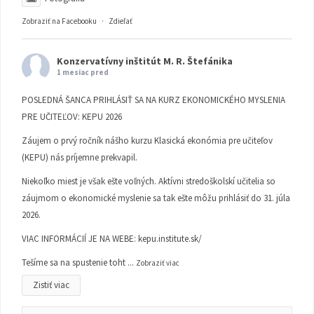
Zobraziť na Facebooku
·
Zdieľať
Konzervatívny inštitút M. R. Štefánika
1 mesiac pred
POSLEDNÁ ŠANCA PRIHLÁSIŤ SA NA KURZ EKONOMICKÉHO MYSLENIA
PRE UČITEĽOV: KEPU 2026
Záujem o prvý ročník nášho kurzu Klasická ekonómia pre učiteľov
(KEPU) nás príjemne prekvapil.
Niekoľko miest je však ešte voľných. Aktívni stredoškolskí učitelia so
záujmom o ekonomické myslenie sa tak ešte môžu prihlásiť do 31. júla
2026.
VIAC INFORMÁCIÍ JE NA WEBE:
kepu.institute.sk/
Tešíme sa na spustenie toht
...
Zobraziť viac
Zistiť viac