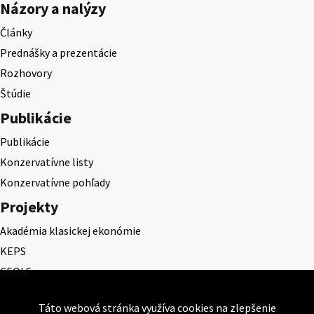
Názory a nalýzy
Články
Prednášky a prezentácie
Rozhovory
Štúdie
Publikácie
Publikácie
Konzervatívne listy
Konzervatívne pohľady
Projekty
Akadémia klasickej ekonómie
KEPS
CEQLS
Cena Dominika Tatarku
Táto webová stránka využíva cookies na zlepšenie
Cena Ernesta Valka