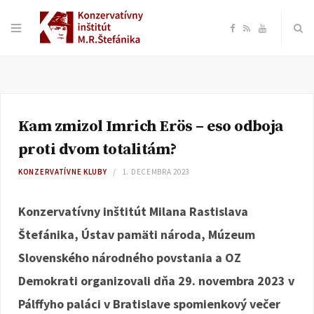
F
R
Y
a
S
o
c
S
u
Kam zmizol Imrich Erös – eso odboja
e
T
proti dvom totalitám?
b
u
KONZERVATÍVNE KLUBY
1. DECEMBRA 2023
o
b
Konzervatívny inštitút Milana Rastislava
Štefánika, Ústav pamäti národa, Múzeum
o
e
Slovenského národného povstania a OZ
k
Demokrati organizovali dňa 29. novembra 2023 v
Pálffyho paláci v Bratislave spomienkový večer