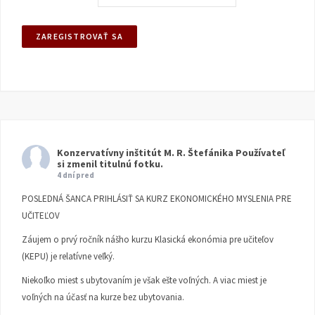
Konzervatívny inštitút M. R. Štefánika
Používateľ
si zmenil titulnú fotku.
4 dní pred
POSLEDNÁ ŠANCA PRIHLÁSIŤ SA KURZ EKONOMICKÉHO MYSLENIA PRE
UČITEĽOV
Záujem o prvý ročník nášho kurzu Klasická ekonómia pre učiteľov
(KEPU) je relatívne veľký.
Niekoľko miest s ubytovaním je však ešte voľných. A viac miest je
voľných na účasť na kurze bez ubytovania.