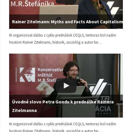
Rainer Zitelmann: Myths and Facts About Capitalism
KI organizoval ďalšiu z cyklu prednášok CEQLS, tentoraz bol naším
hosťom Rainer Zitelmann, historik, sociológ a autor be…
Úvodné slovo Petra Gondu k prednáške Rainera
Zitelmanna
KI organizoval ďalšiu z cyklu prednášok CEQLS, tentoraz bol naším
hosťom Rainer Zitelmann, historik, sociológ a autor be…