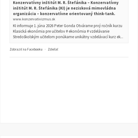
Konzervatívny inštitút M. R. Štefánika – Konzervatívny
inštitút M. R. Štefánika (KI) je nezisková mimovládna
organizácia – konzervatívne orientovaný think-tank.
www.konzervativizmus.sk
KI informuje 1. júna 2026 Peter Gonda Otvárame prvý ročník kurzu
Klasická ekonómia pre učiteľov # ekonómia # vzdelávanie
Stredoškolským učiteľom ponúkame unikátny vzdelávací kurz ek...
Zobraziť na Facebooku
·
Zdieľať