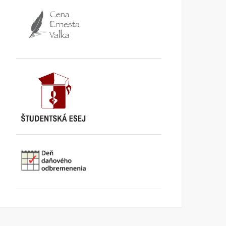
Konzervatívne listy /júl-
Konzervatívne listy /jún
august 2013/
2013/
KONZERVATÍVNE LISTY
3.
KONZERVATÍVNE LISTY
19.
SEPTEMBRA 2013
JÚNA 2013