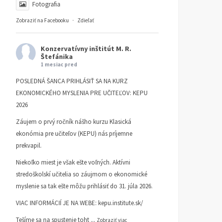
Fotografia
Zobraziť na Facebooku
·
Zdieľať
Konzervatívny inštitút M. R.
Štefánika
1 mesiac pred
POSLEDNÁ ŠANCA PRIHLÁSIŤ SA NA KURZ
EKONOMICKÉHO MYSLENIA PRE UČITEĽOV: KEPU
2026
Záujem o prvý ročník nášho kurzu Klasická
ekonómia pre učiteľov (KEPU) nás príjemne
prekvapil.
Niekoľko miest je však ešte voľných. Aktívni
stredoškolskí učitelia so záujmom o ekonomické
myslenie sa tak ešte môžu prihlásiť do 31. júla 2026.
VIAC INFORMÁCIÍ JE NA WEBE:
kepu.institute.sk/
Tešíme sa na spustenie toht
...
Zobraziť viac