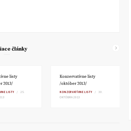
iace články
ívne listy
Konzervatívne listy
r 2013/
/október 2013/
VNE LISTY
25.
KONZERVATÍVNE LISTY
30.
013
OKTÓBRA 2013