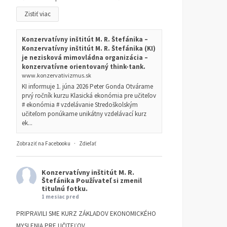
Zistiť viac
Konzervatívny inštitút M. R. Štefánika –
Konzervatívny inštitút M. R. Štefánika (KI)
je nezisková mimovládna organizácia –
konzervatívne orientovaný think-tank.
www.konzervativizmus.sk
KI informuje 1. júna 2026 Peter Gonda Otvárame
prvý ročník kurzu Klasická ekonómia pre učiteľov
# ekonómia # vzdelávanie Stredoškolským
učiteľom ponúkame unikátny vzdelávací kurz
ek...
Zobraziť na Facebooku
·
Zdieľať
Konzervatívny inštitút M. R.
Štefánika
Používateľ si zmenil
titulnú fotku.
1 mesiac pred
PRIPRAVILI SME KURZ ZÁKLADOV EKONOMICKÉHO
MYSLENIA PRE UČITEĽOV