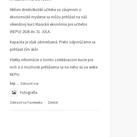
Aktívni stredoškolskí učitelia so záujmom o
ekonomické myslenie sa môžu prihlásiť na náš
víkendový kurz Klasická ekonómia pre učiteľov
(KEPU) 2026 do 31. JÚLA.
Kapacita je však obmedzená. Preto odporúčame sa
prihlásiť čím skôr.
Všetky informácie o tomto vzdelávacom kurze pre
nich a o možnosti prihlásenia sa na neho sú na webe
KEPU:
kep
...
Zobraziť viac
Fotografia
Zobraziť na Facebooku
·
Zdieľať