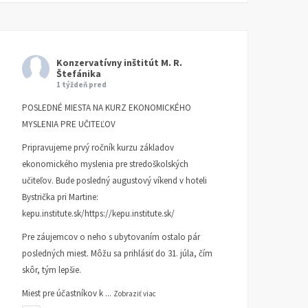
Konzervatívny inštitút M. R.
Štefánika
1 týždeň pred
POSLEDNÉ MIESTA NA KURZ EKONOMICKÉHO
MYSLENIA PRE UČITEĽOV
Pripravujeme prvý ročník kurzu základov
ekonomického myslenia pre stredoškolských
učiteľov. Bude posledný augustový víkend v hoteli
Bystrička pri Martine:
kepu.institute.sk/https://kepu.institute.sk/
Pre záujemcov o neho s ubytovaním ostalo pár
posledných miest. Môžu sa prihlásiť do 31. júla, čím
skôr, tým lepšie.
Miest pre účastníkov k
...
Zobraziť viac