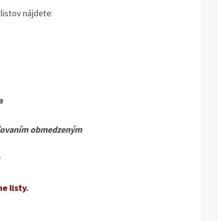
istov nájdete:
a
ľovaním obmedzeným
e listy.