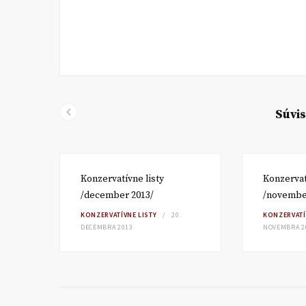
Súvis
j
Konzervatívne listy
Konzervat
/december 2013/
/novembe
 JÚNA
KONZERVATÍVNE LISTY
20.
KONZERVATÍ
DECEMBRA 2013
NOVEMBRA 2