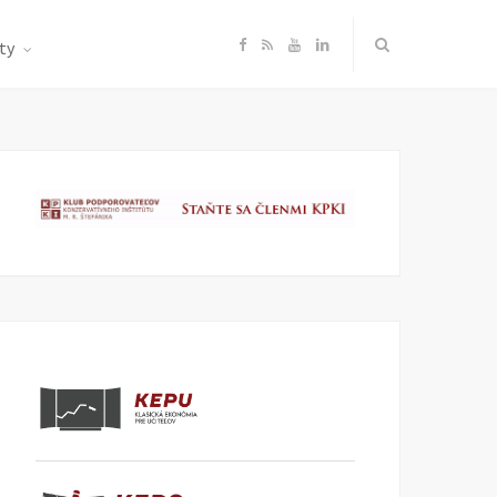
F
R
Y
L
ty
a
S
o
i
c
S
u
n
e
T
k
b
u
e
o
b
d
o
e
I
k
n