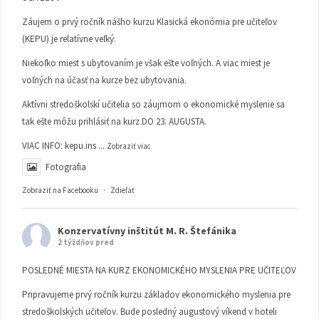
Záujem o prvý ročník nášho kurzu Klasická ekonómia pre učiteľov
(KEPU) je relatívne veľký.
Niekoľko miest s ubytovaním je však ešte voľných. A viac miest je
voľných na účasť na kurze bez ubytovania.
Aktívni stredoškolskí učitelia so záujmom o ekonomické myslenie sa
tak ešte môžu prihlásiť na kurz DO 23. AUGUSTA.
VIAC INFO:
kepu.ins
...
Zobraziť viac
Fotografia
Zobraziť na Facebooku
·
Zdieľať
Konzervatívny inštitút M. R. Štefánika
2 týždňov pred
POSLEDNÉ MIESTA NA KURZ EKONOMICKÉHO MYSLENIA PRE UČITEĽOV
Pripravujeme prvý ročník kurzu základov ekonomického myslenia pre
stredoškolských učiteľov. Bude posledný augustový víkend v hoteli