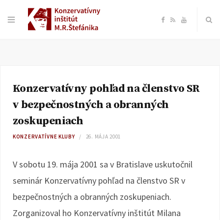
F
R
Y
a
S
o
c
S
u
Konzervatívny pohľad na členstvo SR
e
T
v bezpečnostných a obranných
b
u
zoskupeniach
KONZERVATÍVNE KLUBY
26. MÁJA 2001
o
b
V sobotu 19. mája 2001 sa v Bratislave uskutočnil
o
e
seminár Konzervatívny pohľad na členstvo SR v
k
bezpečnostných a obranných zoskupeniach.
Zorganizoval ho Konzervatívny inštitút Milana