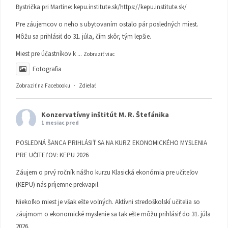
Bystrička pri Martine:
kepu.institute.sk/https://kepu.institute.sk/
Pre záujemcov o neho s ubytovaním ostalo pár posledných miest.
Môžu sa prihlásiť do 31. júla, čím skôr, tým lepšie.
Miest pre účastníkov k
...
Zobraziť viac
Fotografia
Zobraziť na Facebooku
·
Zdieľať
Konzervatívny inštitút M. R. Štefánika
1 mesiac pred
POSLEDNÁ ŠANCA PRIHLÁSIŤ SA NA KURZ EKONOMICKÉHO MYSLENIA
PRE UČITEĽOV: KEPU 2026
Záujem o prvý ročník nášho kurzu Klasická ekonómia pre učiteľov
(KEPU) nás príjemne prekvapil.
Niekoľko miest je však ešte voľných. Aktívni stredoškolskí učitelia so
záujmom o ekonomické myslenie sa tak ešte môžu prihlásiť do 31. júla
2026.