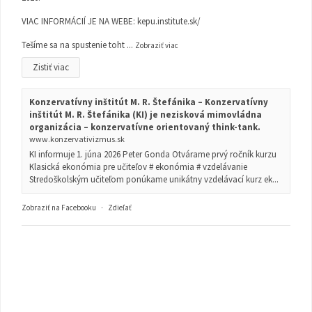
VIAC INFORMÁCIÍ JE NA WEBE:
kepu.institute.sk/
Tešíme sa na spustenie toht
...
Zobraziť viac
Zistiť viac
Konzervatívny inštitút M. R. Štefánika – Konzervatívny
inštitút M. R. Štefánika (KI) je nezisková mimovládna
organizácia – konzervatívne orientovaný think-tank.
www.konzervativizmus.sk
KI informuje 1. júna 2026 Peter Gonda Otvárame prvý ročník kurzu
Klasická ekonómia pre učiteľov # ekonómia # vzdelávanie
Stredoškolským učiteľom ponúkame unikátny vzdelávací kurz ek...
Zobraziť na Facebooku
·
Zdieľať