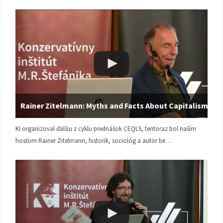
Rainer Zitelmann: Myths and Facts About Capitalism
KI organizoval ďalšiu z cyklu prednášok CEQLS, tentoraz bol naším
hosťom Rainer Zitelmann, historik, sociológ a autor be…