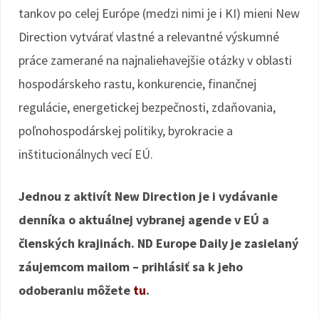
tankov po celej Európe (medzi nimi je i KI) mieni New
Direction vytvárať vlastné a relevantné výskumné
práce zamerané na najnaliehavejšie otázky v oblasti
hospodárskeho rastu, konkurencie, finančnej
regulácie, energetickej bezpečnosti, zdaňovania,
poľnohospodárskej politiky, byrokracie a
inštitucionálnych vecí EÚ.
Jednou z aktivít New Direction je i vydávanie
denníka o aktuálnej vybranej agende v EÚ a
členských krajinách. ND Europe Daily je zasielaný
záujemcom mailom – prihlásiť sa k jeho
odoberaniu môžete
tu
.