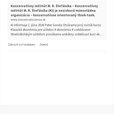
Konzervatívny inštitút M. R. Štefánika – Konzervatívny
inštitút M. R. Štefánika (KI) je nezisková mimovládna
organizácia – konzervatívne orientovaný think-tank.
www.konzervativizmus.sk
KI informuje 1. júna 2026 Peter Gonda Otvárame prvý ročník kurzu
Klasická ekonómia pre učiteľov # ekonómia # vzdelávanie
Stredoškolským učiteľom ponúkame unikátny vzdelávací kurz ek...
Zobraziť na Facebooku
·
Zdieľať