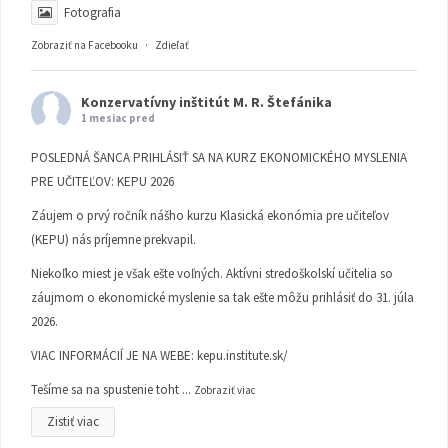
Fotografia
Zobraziť na Facebooku
·
Zdieľať
Konzervatívny inštitút M. R. Štefánika
1 mesiac pred
POSLEDNÁ ŠANCA PRIHLÁSIŤ SA NA KURZ EKONOMICKÉHO MYSLENIA
PRE UČITEĽOV: KEPU 2026
Záujem o prvý ročník nášho kurzu Klasická ekonómia pre učiteľov
(KEPU) nás príjemne prekvapil.
Niekoľko miest je však ešte voľných. Aktívni stredoškolskí učitelia so
záujmom o ekonomické myslenie sa tak ešte môžu prihlásiť do 31. júla
2026.
VIAC INFORMÁCIÍ JE NA WEBE:
kepu.institute.sk/
Tešíme sa na spustenie toht
...
Zobraziť viac
Zistiť viac