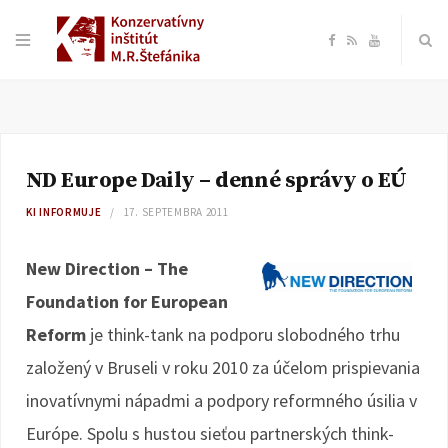
F
R
Y
a
S
o
c
S
u
ND Europe Daily – denné správy o EÚ
e
T
KI INFORMUJE
17. SEPTEMBRA 2011
b
u
New Direction – The
o
b
Foundation for European
Reform
je think-tank na podporu slobodného trhu
o
e
založený v Bruseli v roku 2010 za účelom prispievania
k
inovatívnymi nápadmi a podpory reformného úsilia v
Európe. Spolu s hustou sieťou partnerských think-