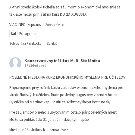
Aktívni stredoškolskí učitelia so záujmom o ekonomické myslenie sa
tak ešte môžu prihlásiť na kurz DO 23. AUGUSTA.
VIAC INFO:
kepu.ins
...
Zobraziť viac
Fotografia
Zobraziť na Facebooku
·
Zdieľať
Konzervatívny inštitút M. R. Štefánika
1 týždeň pred
POSLEDNÉ MIESTA NA KURZ EKONOMICKÉHO MYSLENIA PRE UČITEĽOV
Pripravujeme prvý ročník kurzu základov ekonomického myslenia pre
stredoškolských učiteľov. Bude posledný augustový víkend v hoteli
Bystrička pri Martine:
kepu.institute.sk/https://kepu.institute.sk/
Pre záujemcov o neho s ubytovaním ostalo pár posledných miest.
Môžu sa prihlásiť do 31. júla, čím skôr, tým lepšie.
Miest pre účastníkov k
...
Zobraziť viac