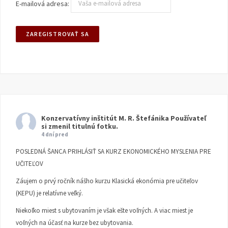
E-mailová adresa:
Konzervatívny inštitút M. R. Štefánika
Používateľ
si zmenil titulnú fotku.
4 dní pred
POSLEDNÁ ŠANCA PRIHLÁSIŤ SA KURZ EKONOMICKÉHO MYSLENIA PRE
UČITEĽOV
Záujem o prvý ročník nášho kurzu Klasická ekonómia pre učiteľov
(KEPU) je relatívne veľký.
Niekoľko miest s ubytovaním je však ešte voľných. A viac miest je
voľných na účasť na kurze bez ubytovania.