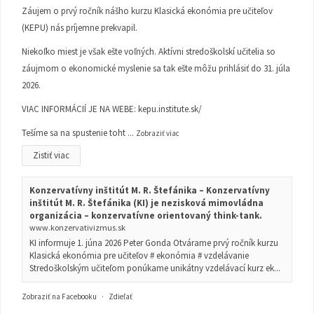
Záujem o prvý ročník nášho kurzu Klasická ekonómia pre učiteľov
(KEPU) nás príjemne prekvapil.
Niekoľko miest je však ešte voľných. Aktívni stredoškolskí učitelia so
záujmom o ekonomické myslenie sa tak ešte môžu prihlásiť do 31. júla
2026.
VIAC INFORMÁCIÍ JE NA WEBE:
kepu.institute.sk/
Tešíme sa na spustenie toht
...
Zobraziť viac
Zistiť viac
Konzervatívny inštitút M. R. Štefánika – Konzervatívny
inštitút M. R. Štefánika (KI) je nezisková mimovládna
organizácia – konzervatívne orientovaný think-tank.
www.konzervativizmus.sk
KI informuje 1. júna 2026 Peter Gonda Otvárame prvý ročník kurzu
Klasická ekonómia pre učiteľov # ekonómia # vzdelávanie
Stredoškolským učiteľom ponúkame unikátny vzdelávací kurz ek...
Zobraziť na Facebooku
·
Zdieľať