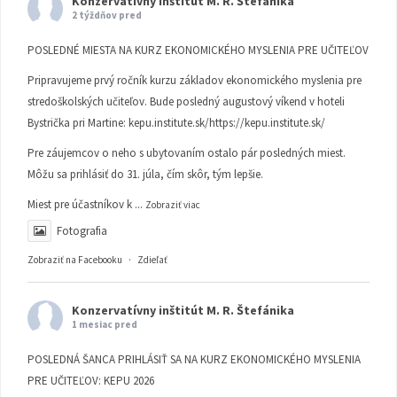
Konzervatívny inštitút M. R. Štefánika
2 týždňov pred
POSLEDNÉ MIESTA NA KURZ EKONOMICKÉHO MYSLENIA PRE UČITEĽOV
Pripravujeme prvý ročník kurzu základov ekonomického myslenia pre
stredoškolských učiteľov. Bude posledný augustový víkend v hoteli
Bystrička pri Martine:
kepu.institute.sk/https://kepu.institute.sk/
Pre záujemcov o neho s ubytovaním ostalo pár posledných miest.
Môžu sa prihlásiť do 31. júla, čím skôr, tým lepšie.
Miest pre účastníkov k
...
Zobraziť viac
Fotografia
Zobraziť na Facebooku
·
Zdieľať
Konzervatívny inštitút M. R. Štefánika
1 mesiac pred
POSLEDNÁ ŠANCA PRIHLÁSIŤ SA NA KURZ EKONOMICKÉHO MYSLENIA
PRE UČITEĽOV: KEPU 2026