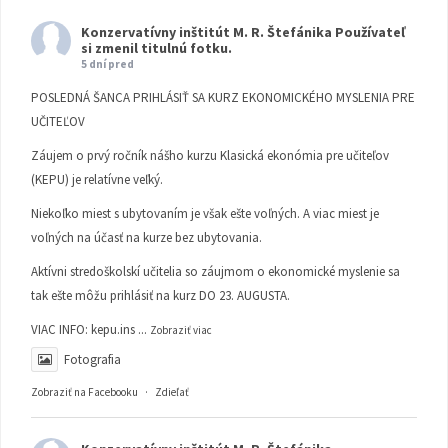
Konzervatívny inštitút M. R. Štefánika
Používateľ
si zmenil titulnú fotku.
5 dní pred
POSLEDNÁ ŠANCA PRIHLÁSIŤ SA KURZ EKONOMICKÉHO MYSLENIA PRE
UČITEĽOV
Záujem o prvý ročník nášho kurzu Klasická ekonómia pre učiteľov
(KEPU) je relatívne veľký.
Niekoľko miest s ubytovaním je však ešte voľných. A viac miest je
voľných na účasť na kurze bez ubytovania.
Aktívni stredoškolskí učitelia so záujmom o ekonomické myslenie sa
tak ešte môžu prihlásiť na kurz DO 23. AUGUSTA.
VIAC INFO:
kepu.ins
...
Zobraziť viac
Fotografia
Zobraziť na Facebooku
·
Zdieľať