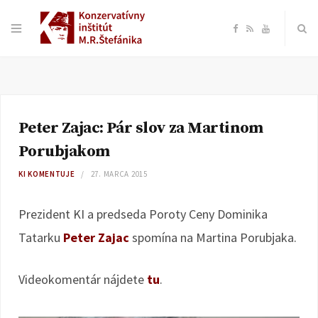
F
R
Y
a
S
o
c
S
u
Peter Zajac: Pár slov za Martinom
e
T
Porubjakom
b
u
KI KOMENTUJE
27. MARCA 2015
o
b
Prezident KI a predseda Poroty Ceny Dominika
Tatarku
Peter Zajac
spomína na Martina Porubjaka.
o
e
k
Videokomentár nájdete
tu
.