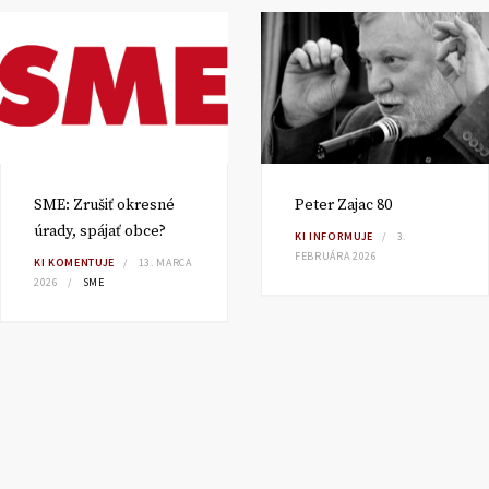
SME: Zrušiť okresné
Peter Zajac 80
úrady, spájať obce?
KI INFORMUJE
3.
FEBRUÁRA 2026
KI KOMENTUJE
13. MARCA
2026
SME