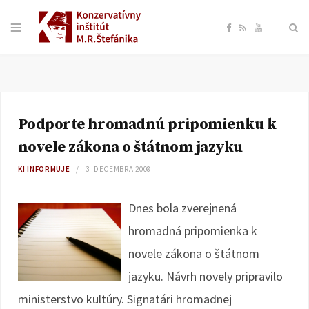
F
R
Y
a
S
o
c
S
u
Podporte hromadnú pripomienku k
e
T
novele zákona o štátnom jazyku
b
u
KI INFORMUJE
3. DECEMBRA 2008
o
b
Dnes bola zverejnená
hromadná pripomienka k
o
e
novele zákona o štátnom
k
jazyku. Návrh novely pripravilo
ministerstvo kultúry. Signatári hromadnej