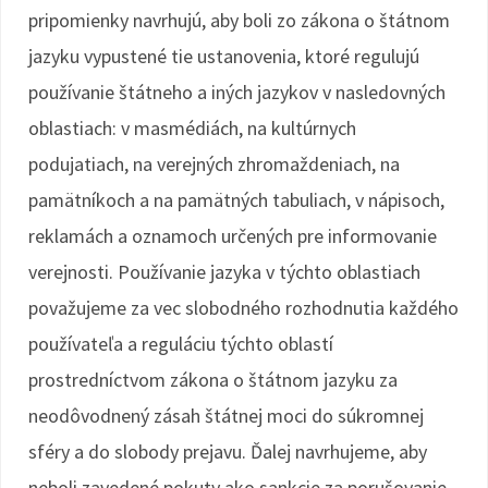
pripomienky navrhujú, aby boli zo zákona o štátnom
jazyku vypustené tie ustanovenia, ktoré regulujú
používanie štátneho a iných jazykov v nasledovných
oblastiach: v masmédiách, na kultúrnych
podujatiach, na verejných zhromaždeniach, na
pamätníkoch a na pamätných tabuliach, v nápisoch,
reklamách a oznamoch určených pre informovanie
verejnosti. Používanie jazyka v týchto oblastiach
považujeme za vec slobodného rozhodnutia každého
používateľa a reguláciu týchto oblastí
prostredníctvom zákona o štátnom jazyku za
neodôvodnený zásah štátnej moci do súkromnej
sféry a do slobody prejavu. Ďalej navrhujeme, aby
neboli zavedené pokuty ako sankcie za porušovanie