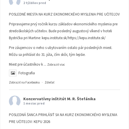
2 týždňov pred
POSLEDNÉ MIESTA NA KURZ EKONOMICKÉHO MYSLENIA PRE UČITEĽOV
Pripravujeme prvý ročník kurzu základov ekonomického myslenia pre
stredoškolských učiteľov. Bude posledný augustový víkend v hoteli
Bystrička pri Martine:
kepu.institute.sk/https://kepu.institute.sk/
Pre záujemcov o neho s ubytovaním ostalo pár posledných miest.
Môžu sa prihlásiť do 31. júla, čím skôr, tým lepšie.
Miest pre účastníkov k
...
Zobraziť viac
Fotografia
Zobraziť na Facebooku
·
Zdieľať
Konzervatívny inštitút M. R. Štefánika
1 mesiac pred
POSLEDNÁ ŠANCA PRIHLÁSIŤ SA NA KURZ EKONOMICKÉHO MYSLENIA
PRE UČITEĽOV: KEPU 2026