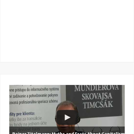
Rainer Zitelmann: Myths and Facts About Capitalism |