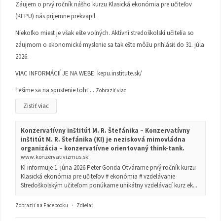
Záujem o prvý ročník nášho kurzu Klasická ekonómia pre učiteľov
(KEPU) nás príjemne prekvapil.
Niekoľko miest je však ešte voľných. Aktívni stredoškolskí učitelia so
záujmom o ekonomické myslenie sa tak ešte môžu prihlásiť do 31. júla
2026.
VIAC INFORMÁCIÍ JE NA WEBE:
kepu.institute.sk/
Tešíme sa na spustenie toht
...
Zobraziť viac
Zistiť viac
Konzervatívny inštitút M. R. Štefánika – Konzervatívny
inštitút M. R. Štefánika (KI) je nezisková mimovládna
organizácia – konzervatívne orientovaný think-tank.
www.konzervativizmus.sk
KI informuje 1. júna 2026 Peter Gonda Otvárame prvý ročník kurzu
Klasická ekonómia pre učiteľov # ekonómia # vzdelávanie
Stredoškolským učiteľom ponúkame unikátny vzdelávací kurz ek...
Zobraziť na Facebooku
·
Zdieľať