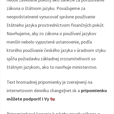
zákona o štátnom jazyku. Považujeme za
neopodstatnené vynucovať správne používanie
štátneho jazyka prostredníctvom finančných pokút.
Navrhujeme, aby zo zákona o používaní jazykov
menšín nebolo vypustené ustanovenie, podľa
ktorého používanie českého jazyka v úradnom styku
spĺňa požiadavku základnej zrozumiteľnosti so
štátnym jazykom, ako to navrhuje ministerstvo.
Text hromadnej pripomienky je zverejnený na
internetovom denníku change|net.sk a
pripomienku
môžete podporiť i Vy
tu
.
Pripomienkové konanie k návrhu novely zákona o