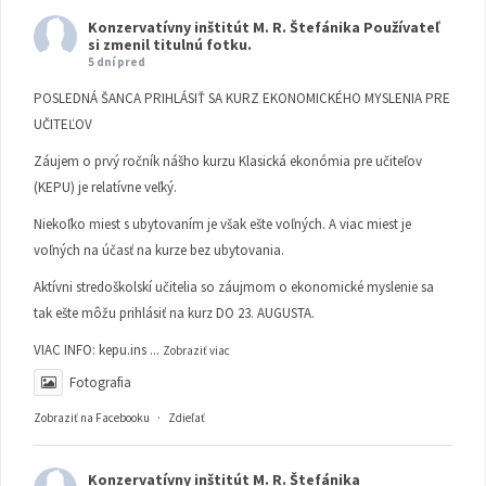
Konzervatívny inštitút M. R. Štefánika
Používateľ
si zmenil titulnú fotku.
5 dní pred
POSLEDNÁ ŠANCA PRIHLÁSIŤ SA KURZ EKONOMICKÉHO MYSLENIA PRE
UČITEĽOV
Záujem o prvý ročník nášho kurzu Klasická ekonómia pre učiteľov
(KEPU) je relatívne veľký.
Niekoľko miest s ubytovaním je však ešte voľných. A viac miest je
voľných na účasť na kurze bez ubytovania.
Aktívni stredoškolskí učitelia so záujmom o ekonomické myslenie sa
tak ešte môžu prihlásiť na kurz DO 23. AUGUSTA.
VIAC INFO:
kepu.ins
...
Zobraziť viac
Fotografia
Zobraziť na Facebooku
·
Zdieľať
Konzervatívny inštitút M. R. Štefánika