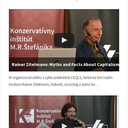
Rainer Zitelmann: Myths and Facts About Capitalism
KI organizoval ďalšiu z cyklu prednášok CEQLS, tentoraz bol naším
hosťom Rainer Zitelmann, historik, sociológ a autor be…