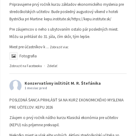
Pripravujeme prvý ročník kurzu základov ekonomického myslenia pre
stredoškolských učiteľov. Bude posledný augustový víkend v hoteli
Bystrička pri Martine:
kepu.institute.sk/https://kepu.institute.sk/
Pre záujemcov o neho s ubytovaním ostalo pár posledných miest.
Môžu sa prihlásiť do 31. júla, čím skôr, tým lepšie.
Miest pre účastníkov k
...
Zobraziť viac
Fotografia
Zobraziť na Facebooku
·
Zdieľať
Konzervatívny inštitút M. R. Štefánika
1 mesiac pred
POSLEDNÁ ŠANCA PRIHLÁSIŤ SA NA KURZ EKONOMICKÉHO MYSLENIA
PRE UČITEĽOV: KEPU 2026
Záujem o prvý ročník nášho kurzu Klasická ekonómia pre učiteľov
(KEPU) nás príjemne prekvapil.
Niekoľko miest je však ešte voľných. Aktívni stredoškolskí učitelia so