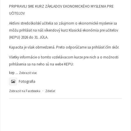
PRIPRAVILI SME KURZ ZÁKLADOV EKONOMICKÉHO MYSLENIA PRE
UČITEĽOV
Aktívni stredoškolskí učitelia so záujmom o ekonomické myslenie sa
môžu prihlásiť na náš víkendový kurz Klasická ekonómia pre učiteľov
(KEPU) 2026 do 31. JÚLA.
Kapacita je však obmedzená. Preto odporúčame sa prihlásiť čím skôr.
Všetky informácie o tomto vzdelávacom kurze pre nich a o možnosti
prihlásenia sa na neho sú na webe KEPU:
kep
...
Zobraziť viac
Fotografia
Zobraziť na Facebooku
·
Zdieľať