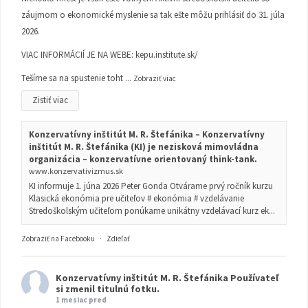
záujmom o ekonomické myslenie sa tak ešte môžu prihlásiť do 31. júla
2026.
VIAC INFORMÁCIÍ JE NA WEBE:
kepu.institute.sk/
Tešíme sa na spustenie toht
...
Zobraziť viac
Zistiť viac
Konzervatívny inštitút M. R. Štefánika – Konzervatívny
inštitút M. R. Štefánika (KI) je nezisková mimovládna
organizácia – konzervatívne orientovaný think-tank.
www.konzervativizmus.sk
KI informuje 1. júna 2026 Peter Gonda Otvárame prvý ročník kurzu
Klasická ekonómia pre učiteľov # ekonómia # vzdelávanie
Stredoškolským učiteľom ponúkame unikátny vzdelávací kurz ek...
Zobraziť na Facebooku
·
Zdieľať
Konzervatívny inštitút M. R. Štefánika
Používateľ
si zmenil titulnú fotku.
1 mesiac pred