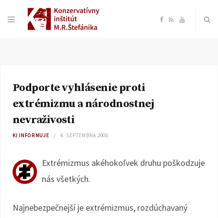
F
R
Y
a
S
o
c
S
u
Podporte vyhlásenie proti
e
T
extrémizmu a národnostnej
b
u
nevraživosti
KI INFORMUJE
4. SEPTEMBRA 2006
o
b
Extrémizmus akéhokoľvek druhu poškodzuje
o
e
nás všetkých.
k
Najnebezpečnejší je extrémizmus, rozdúchavaný